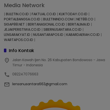
Media Network
|
BULETIN.CO.ID
|
FAKTUAL.CO.ID
|
KLIKTODAY.CO.ID
|
PORTALBANGSA.CO.ID
|
BULETININDO.COM
|
NET88.CO
|
SIGAP88.NET
|
BERITANASIONAL.CO.ID
|
BERITALIMA.ID
|
JEJAKPERISTIWA.CO.ID
|
SIBERNUSANTARA.CO.ID
|
LENSARAKYAT.ID
|
NUSANTARAPOS.ID
|
KABARDAERAH.CO.ID
|
WARTAPOS.CO.ID
|
Info Kontak
Jalan Kawah Ijen No. 26 Kabupaten Bondowoso - Jawa
Timur - Indonesia
082247076663
lensanusantara663@gmail.com