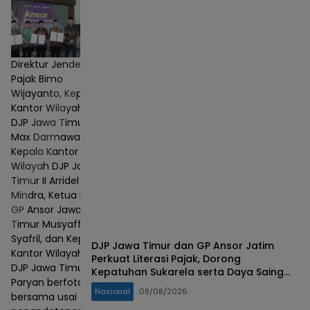
Direktur Jenderal
Pajak Bimo
Wijayanto, Kepala
Kantor Wilayah
DJP Jawa Timur I
Max Darmawan,
Kepala Kantor
Wilayah DJP Jawa
Timur II Arridel
Mindra, Ketua PW
GP Ansor Jawa
Timur Musyaffa'
Syafril, dan Kepala
DJP Jawa Timur dan GP Ansor Jatim
Kantor Wilayah
Perkuat Literasi Pajak, Dorong
DJP Jawa Timur III
Kepatuhan Sukarela serta Daya Saing
Paryan berfoto
UMKM
Nasional
08/08/2026
bersama usai