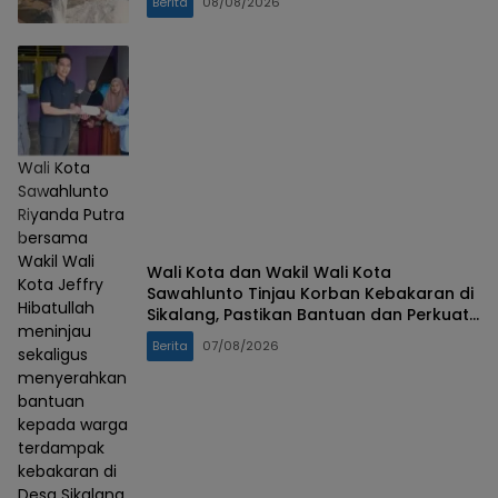
Berita
08/08/2026
Wali Kota
Sawahlunto
Riyanda Putra
bersama
Wakil Wali
Wali Kota dan Wakil Wali Kota
Kota Jeffry
Sawahlunto Tinjau Korban Kebakaran di
Hibatullah
Sikalang, Pastikan Bantuan dan Perkuat
meninjau
Mitigasi Bencana
Berita
07/08/2026
sekaligus
menyerahkan
bantuan
kepada warga
terdampak
kebakaran di
Desa Sikalang,