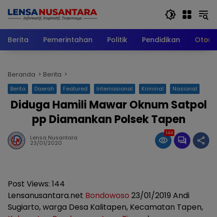
Langsung
ke
konten
Berita
Pemerintahan
Politik
Pendidikan
Otomo
Beranda
Berita
Berita
Daerah
Featured
Internasional
Kriminal
Nasional
Diduga Hamili Mawar Oknum Satpol
pp Diamankan Polsek Tapen
144
Lensa Nusantara
23/01/2020
Post Views:
144
Lensanusantara.net
Bondowoso
23/01/2019 Andi
Sugiarto, warga Desa Kalitapen, Kecamatan Tapen,