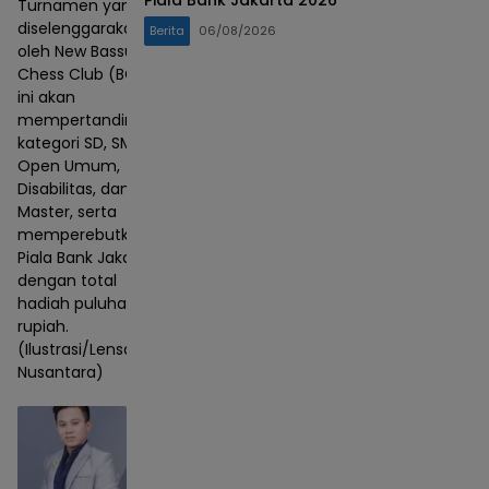
Piala Bank Jakarta 2026
Turnamen yang
diselenggarakan
Berita
06/08/2026
oleh New Bassura
Chess Club (BCC)
ini akan
mempertandingkan
kategori SD, SMP,
Open Umum,
Disabilitas, dan
Master, serta
memperebutkan
Piala Bank Jakarta
dengan total
hadiah puluhan juta
rupiah.
(Ilustrasi/Lensa
Nusantara)