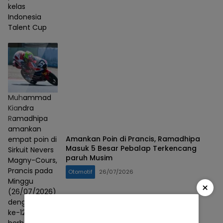
kelas
Indonesia
Talent Cup
Muhammad
Kiandra
Ramadhipa
amankan
Amankan Poin di Prancis, Ramadhipa
empat poin di
Masuk 5 Besar Pebalap Terkencang
Sirkuit Nevers
paruh Musim
Magny-Cours,
Prancis pada
Otomotif
26/07/2026
Minggu
×
(26/07/2026)
dengan finish
ke-12 dan
berhasil