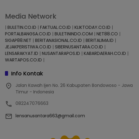
Media Network
|
BULETIN.CO.ID
|
FAKTUAL.CO.ID
|
KLIKTODAY.CO.ID
|
PORTALBANGSA.CO.ID
|
BULETININDO.COM
|
NET88.CO
|
SIGAP88.NET
|
BERITANASIONAL.CO.ID
|
BERITALIMA.ID
|
JEJAKPERISTIWA.CO.ID
|
SIBERNUSANTARA.CO.ID
|
LENSARAKYAT.ID
|
NUSANTARAPOS.ID
|
KABARDAERAH.CO.ID
|
WARTAPOS.CO.ID
|
Info Kontak
Jalan Kawah Ijen No. 26 Kabupaten Bondowoso - Jawa
Timur - Indonesia
082247076663
lensanusantara663@gmail.com