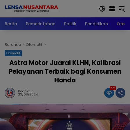
Langsung
ke
konten
Berita
Pemerintahan
Politik
Pendidikan
Otomo
Beranda
Otomotif
Otomotif
Astra Motor Juarai KLHN, Kalibrasi
Pelayanan Terbaik bagi Konsumen
Honda
272
Redaktur
23/08/2024