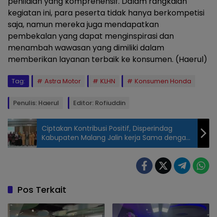
penilaian yang komprehensif. Dalam rangkaian
kegiatan ini, para peserta tidak hanya berkompetisi
saja, namun mereka juga mendapatkan
pembekalan yang dapat menginspirasi dan
menambah wawasan yang dimiliki dalam
memberikan layanan terbaik ke konsumen. (Haerul)
Tag:
Astra Motor
KLHN
Konsumen Honda
Penulis: Haerul
Editor: Rofiuddin
Ciptakan Kontribusi Positif, Disperindag
Kabupaten Malang Jalin kerja Sama dengan
DWP
KLHN_2024_01:
Kontes Layanan
Honda Nasional
2024
Pos Terkait
diselenggarakan
untuk