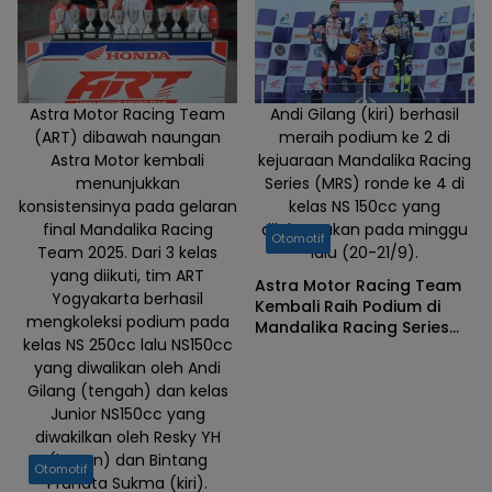
Astra Motor Racing Team
Andi Gilang (kiri) berhasil
(ART) dibawah naungan
meraih podium ke 2 di
Astra Motor kembali
kejuaraan Mandalika Racing
menunjukkan
Series (MRS) ronde ke 4 di
konsistensinya pada gelaran
kelas NS 150cc yang
final Mandalika Racing
dilaksanakan pada minggu
Otomotif
Team 2025. Dari 3 kelas
lalu (20-21/9).
yang diikuti, tim ART
Astra Motor Racing Team
Yogyakarta berhasil
Kembali Raih Podium di
mengkoleksi podium pada
Mandalika Racing Series
kelas NS 250cc lalu NS150cc
Round 4
yang diwalikan oleh Andi
Gilang (tengah) dan kelas
Junior NS150cc yang
diwakilkan oleh Resky YH
(kanan) dan Bintang
Otomotif
Pranata Sukma (kiri).