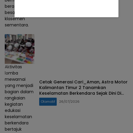
berada di 5
besar
klasemen
sementara.
Aktivitas
lomba
mewarnai
Cetak Generasi Cari_Aman, Astra Motor
yang menjadi
Kalimantan Timur 2 Tanamkan
bagian dalam
Keselamatan Berkendara Sejak Dini Di
rangkaian
Hari Anak Nasional
Otomotif
26/07/2026
kegiatan
edukasi
keselamatan
berkendara
bertajuk