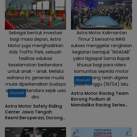
meningkatkan
dan
mengalibrasi
pelayanan para
Front Line
Sebagai bentuk investasi
Astra Motor Kalimantan
bagi masa depan, Astra
Timur 2 bersama IMHS
People untuk
Motor juga menghadirkan
sukses menggelar rangkaian
melayani
Kids Traffic Park, sebuah
kegiatan bertajuk "NGASAB"
konsumen
fasilitas edukasi
yakni Ngaspal Sama Bapak
dengan
keselamatan berkendara
khusus bagi para riders
sepenuh hati,
untuk anak - anak. Melalui
komunitas sepeda motor
profesional, dan
wahana ini, generasi muda
Honda yang telah digelar
Otomotif
bersahabat.
mulai diperkenalkan budaya
pada Minggu (19/04) lalu.
aman berkendara sejak usia
Astra Motor Racing Team
Otomotif
dini.
Borong Podium di
Mandalika Racing Series
Astra Motor Safety Riding
2026 Ronde Pembuka
Center Jawa Tengah
Resmi Beroperasi, Dorong
Partisipasi Masyarakat
Wujudkan Budaya Aman
Berkendara