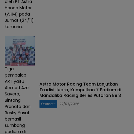
oleh PT Astra
Honda Motor
(AHM) pada
Jumat (24/11)
kemarin.
Tiga
pembalap
ART yaitu
Astra Motor Racing Team Lanjutkan
Ahmad Azel
Tradisi Juara, Kumpulkan 7 Podium di
Savero,
Mandalika Racing Series Putaran ke 3
Bintang
Otomotif
27/07/2026
Pranata dan
Resky Yusuf
berhasil
sumbang
podium di