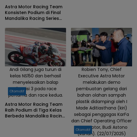
Astra Motor Racing Team
Konsisten Podium di Final
Mandalika Racing Series
2025
Andi Gilang juga turun di
Robien Tony, Chief
kelas NS150 dan berhasil
Executive Astra Motor
menyelesaikan balap
melakukan demo
diposisi 3 pada race
pembuatan gelang dari
Otomotif
pertama dan race kedua.
bahan olahan sampah
plastik didampingi oleh I
Astra Motor Racing Team
Made Aditiasthana (kiri)
Raih Podium di Tiga Kelas
sebagai penggagas KarFa
Berbeda Mandalika Racing
dan Chief Operating Officer
Series Round 3
Astra Motor, Budi Astono
Otomotif
(kanan). (22/07/2025)