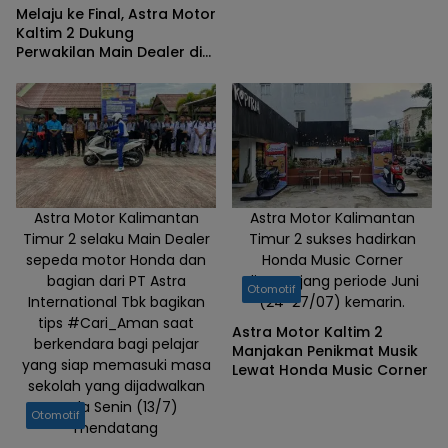
Melaju ke Final, Astra Motor
Kaltim 2 Dukung
Perwakilan Main Dealer di
Ajang Technical Skill
Contest 2026
Astra Motor Kalimantan
Astra Motor Kalimantan
Timur 2 selaku Main Dealer
Timur 2 sukses hadirkan
sepeda motor Honda dan
Honda Music Corner
bagian dari PT Astra
disepanjang periode Juni
Otomotif
International Tbk bagikan
(24-27/07) kemarin.
tips #Cari_Aman saat
Astra Motor Kaltim 2
berkendara bagi pelajar
Manjakan Penikmat Musik
yang siap memasuki masa
Lewat Honda Music Corner
sekolah yang dijadwalkan
pada Senin (13/7)
Otomotif
mendatang