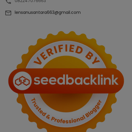
082247076663
lensanusantara663@gmail.com