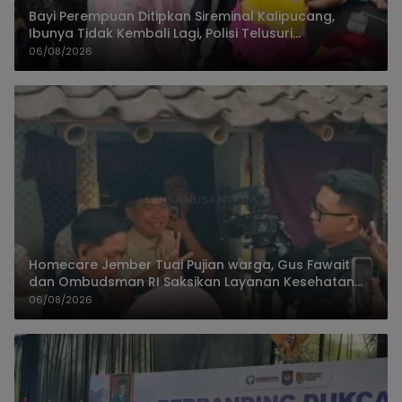
Bayi Perempuan Ditipkan Sireminal Kalipucang,
Ibunya Tidak Kembali Lagi, Polisi Telusuri
Keberadaan Orang Tua
06/08/2026
Homecare Jember Tuai Pujian warga, Gus Fawait
dan Ombudsman RI Saksikan Layanan Kesehatan
Rumah Pasien
06/08/2026