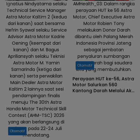
Pos AHASS
Ignatius Nindyatama selaku
AMHealth_03: Dalam rangka
Technical Service Manager
perayaan HUT ke 56 Astra
TEFA yang
Astra Motor Kaltim 2 (kedua
Motor, Chief Executive Astra
diawasi
dari kanan) saat bersama
Motor Robien Tony
langsung
Hefrin Syawal selaku Service
melakukan Donor Darah
oleh teknisi
Advisor Astra Motor Kadrie
dibantu oleh Palang Merah
ahli dari
Oening (keempat dari
Indonesia Provinsi Jateng
AHASS
kanan) dan M. Bagus
sebagai jembatan
Capella
Apriliansyah selaku Teknisi
penyaluran sumbangan
Astra Motor M. Yamin
donor darah bagi saudara
Service
Otomotif
Samarinda (ketiga dari
kita yang membutuhkan.
Center
kanan) serta perwakilan
(CSC) Duri.
Perayaan HUT ke-56, Astra
Main Dealer Astra Motor
Motor Salurkan 560
Kaltim 2 lainnya saat sesi
Kantong Darah Melalui Aksi
pendampingan finalis
Donor Serentak di 12
menuju The 30th Astra
Provinsi
Honda Motor Technical Skill
Contest (AHM-TSC) 2026
yang akan berlangsung di
Jakarta pada 22-24 Juli
Otomotif
mendatang.