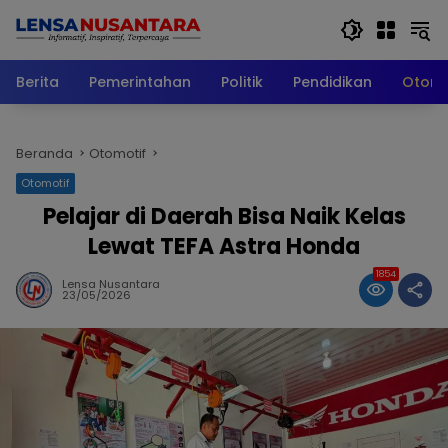
Langsung
ke
konten
Berita
Pemerintahan
Politik
Pendidikan
Otomo
Beranda
Otomotif
Otomotif
Pelajar di Daerah Bisa Naik Kelas
Lewat TEFA Astra Honda
1854
Lensa Nusantara
23/05/2026