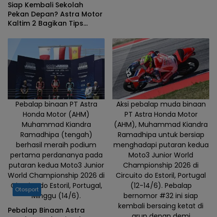
Siap Kembali Sekolah
Pekan Depan? Astra Motor
Kaltim 2 Bagikan Tips
#Cari_Aman Berkendara
Bagi Pelajar
Pebalap binaan PT Astra
Aksi pebalap muda binaan
Honda Motor (AHM)
PT Astra Honda Motor
Muhammad Kiandra
(AHM), Muhammad Kiandra
Ramadhipa (tengah)
Ramadhipa untuk bersiap
berhasil meraih podium
menghadapi putaran kedua
pertama perdananya pada
Moto3 Junior World
putaran kedua Moto3 Junior
Championship 2026 di
World Championship 2026 di
Circuito do Estoril, Portugal
Circuito do Estoril, Portugal,
(12-14/6). Pebalap
Otosport
Minggu (14/6).
bernomor #32 ini siap
kembali bersaing ketat di
Pebalap Binaan Astra
grup depan demi