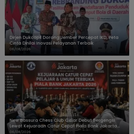
Dirjen Dukcapil Dorong Jember Percepat IKD, Peta
Cinta Dinilai Inovasi Pelayanan Terbaik
06/08/2026
New Bassura Chess Club Gelar Debut Bergengsi
Lewat Kejuaraan Catur Cepat Piala Bank Jakarta
2026
06/08/2026