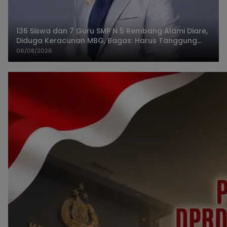
136 Siswa dan 7 Guru SMP N 5 Rembang Alami Diare,
Diduga Keracunan MBG, Bagas: Harus Tanggung
Jawab
06/08/2026