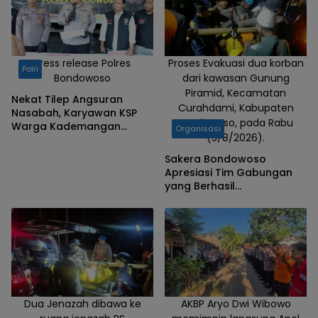
malam di
halaman
Pondok
Pesantren
Press release Polres
Proses Evakuasi dua korban
Polri
Bondowoso
dari kawasan Gunung
Mambaul
Piramid, Kecamatan
Ulum
Nekat Tilep Angsuran
Curahdami, Kabupaten
Nasabah, Karyawan KSP
Kerang.
Bondowoso, pada Rabu
Warga Kademangan
Organisasi
(5/8/2026).
Bondowoso Ditangkap
Polisi
Sakera Bondowoso
Apresiasi Tim Gabungan
yang Berhasil
Mengevakuasi Dua Korban
Gunung Piramid
Dua Jenazah dibawa ke
AKBP Aryo Dwi Wibowo