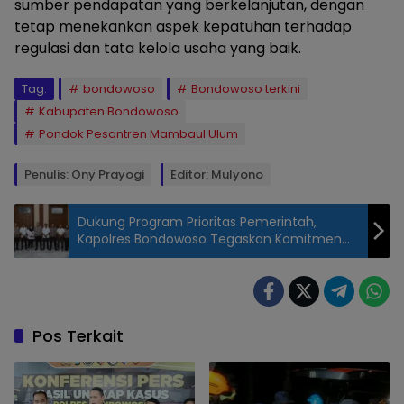
sumber pendapatan yang berkelanjutan, dengan
tetap menekankan aspek kepatuhan terhadap
regulasi dan tata kelola usaha yang baik.
Tag:
bondowoso
Bondowoso terkini
Kabupaten Bondowoso
Pondok Pesantren Mambaul Ulum
Penulis: Ony Prayogi
Editor: Mulyono
Dukung Program Prioritas Pemerintah,
Kapolres Bondowoso Tegaskan Komitmen
Kawal MBG
Soft
Launching
yang
digelar
Pos Terkait
pada
Selasa
(9/6/2026)