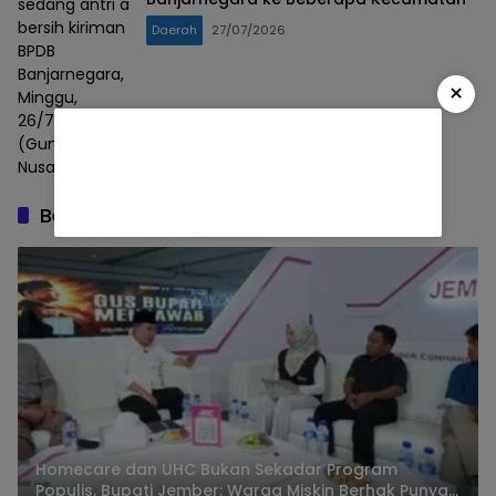
sedang antri air
bersih kiriman
Daerah
27/07/2026
BPDB
Banjarnegara,
×
Minggu,
26/7/2026. Foto :
(Gunawan/Lensa
Nusantara).
Berita Terbaru
Homecare dan UHC Bukan Sekadar Program
Populis, Bupati Jember: Warga Miskin Berhak Punya