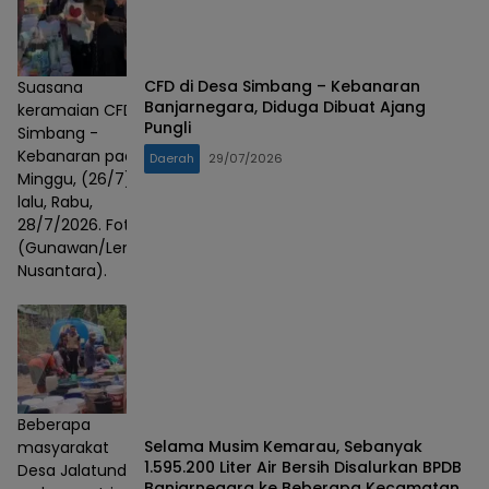
CFD di Desa Simbang – Kebanaran
Suasana
Banjarnegara, Diduga Dibuat Ajang
keramaian CFD
Pungli
Simbang -
Kebanaran pada
Daerah
29/07/2026
Minggu, (26/7)
lalu, Rabu,
28/7/2026. Foto :
(Gunawan/Lensa
Nusantara).
Beberapa
Selama Musim Kemarau, Sebanyak
masyarakat
1.595.200 Liter Air Bersih Disalurkan BPDB
Desa Jalatunda
Banjarnegara ke Beberapa Kecamatan