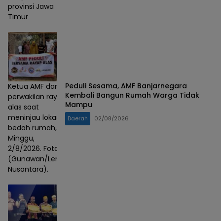
provinsi Jawa
Timur
Peduli Sesama, AMF Banjarnegara
Ketua AMF dan
Kembali Bangun Rumah Warga Tidak
perwakilan rayap
Mampu
alas saat
meninjau lokasi
Daerah
02/08/2026
bedah rumah,
Minggu,
2/8/2026. Foto :
(Gunawan/Lensa
Nusantara).