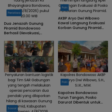
ruang jenazah RS
memimpin langsung Apel
Bhayangkara Bondowos,
Gabungan Evakuasi di Posko
Polri
Rabu (5/8/2026) pukul
Pencarian Gunung Piramid.
Peristiwa
20.00 WIB
AKBP Aryo Dwi Wibowo
Kawal Langsung Evakuasi
Dua Jenazah Gunung
Korban Gunung Piramid
Piramid Bondowoso
Bondowoso
Berhasil Dievakuasi,
Kapolres Aryo Apresiasi
Tim Gabungan
Penyaluran bantuan logistik
Kapolres Bondowoso AKBP
bagi Tim SAR Gabungan
Dr. Aryo Dwi Wibowo, S.H.,
Polri
yang tengah melakukan
S.I.K., M.M.
operasi pencarian dua
Kapolres Bondowoso
pendaki yang dilaporkan
Turun Tangan, Posko
hilang di kawasan Gunung
Darurat Dibentuk untuk
Piramid, Kabupaten
Percepat Pencarian
Sosial
Bondowoso. 4/8/2026.
Pendaki Hilang