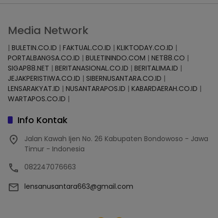
Media Network
|
BULETIN.CO.ID
|
FAKTUAL.CO.ID
|
KLIKTODAY.CO.ID
|
PORTALBANGSA.CO.ID
|
BULETININDO.COM
|
NET88.CO
|
SIGAP88.NET
|
BERITANASIONAL.CO.ID
|
BERITALIMA.ID
|
JEJAKPERISTIWA.CO.ID
|
SIBERNUSANTARA.CO.ID
|
LENSARAKYAT.ID
|
NUSANTARAPOS.ID
|
KABARDAERAH.CO.ID
|
WARTAPOS.CO.ID
|
Info Kontak
Jalan Kawah Ijen No. 26 Kabupaten Bondowoso - Jawa
Timur - Indonesia
082247076663
lensanusantara663@gmail.com