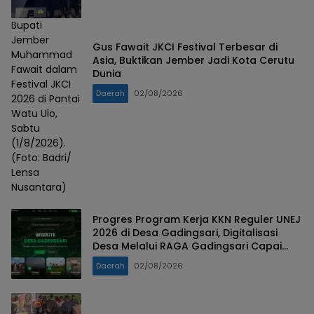
Bupati
Jember
Gus Fawait JKCI Festival Terbesar di
Muhammad
Asia, Buktikan Jember Jadi Kota Cerutu
Fawait dalam
Dunia
Festival JKCI
Daerah
02/08/2026
2026 di Pantai
Watu Ulo,
Sabtu
(1/8/2026).
(Foto: Badri/
Lensa
Nusantara)
Progres Program Kerja KKN Reguler UNEJ
2026 di Desa Gadingsari, Digitalisasi
Desa Melalui RAGA Gadingsari Capai
98% Penyelesaian
Daerah
02/08/2026