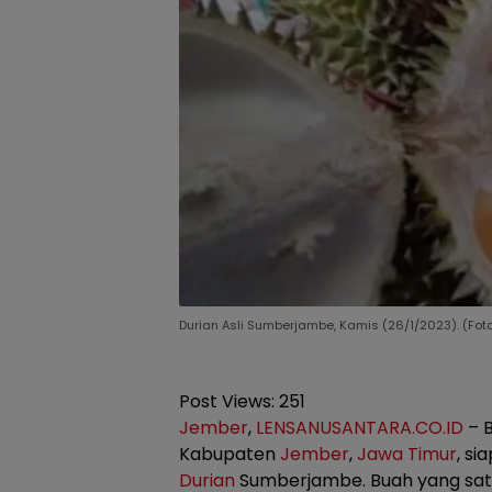
Durian Asli Sumberjambe, Kamis (26/1/2023). (Fot
Post Views:
251
Jember
,
LENSANUSANTARA.CO.ID
– B
Kabupaten
Jember
,
Jawa Timur
, si
Durian
Sumberjambe. Buah yang satu 