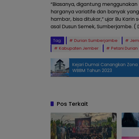
“Biasanya, digantung menggunakan t
harganya variatife dan banyak yan
hambar, bisa ditukar,” ujar Bu Karin 
asal Dusun Semek, Sumberjambe. ( D
Tag:
Durian Sumberjambe
Jem
Kabupaten Jember
Petani Durian
Kejari Dumai Canangkan Zona 
WBBM Tahun 2023
Pos Terkait