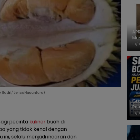
APR
Mus
10/
o: Badri/ LensaNusantara)
Gra
Pel
Jad
10/
agi pecinta
kuliner
buah di
apa yang tidak kenal dengan
ini, selalu menjadi incaran dan