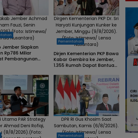
dakab Jember Achmad
Dirgen Kementerian PKP Dr. Sri
mam Fauzi, Senin
Haryati Kunjungan Kunker ke
2026).(Foto: Istimewa/
Jember, Minggu (9/8/2026).
ntahan
ensa Nusantara)
(Foto: Istimewa/ Lensa
Pemerintahan
Nusantara)
 Jember Siapkan
n Rp786 Miliar
Dirjen Kementerian PKP Bawa
at Pembangunan
Kabar Gembira ke Jember,
PJU dan Rumah Sakit
1.355 Rumah Dapat Bantuan
Renovasi
ti Utama PAR Strategy
DPR RI Gus Khosim Saat
r Ahmad Deni Rofiqi,
Sambutan, Kamis (6/8/2026).
u (8/8/2026).(Foto:
(Foto: Istimewa/ Lensa
h
Pemerintahan