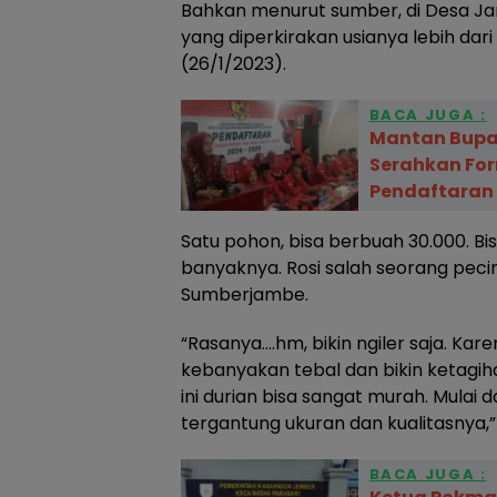
Bahkan menurut sumber, di Desa J
yang diperkirakan usianya lebih dari
(26/1/2023).
BACA JUGA :
Mantan Bupat
Serahkan For
Pendaftaran 
Satu pohon, bisa berbuah 30.000. Bi
banyaknya. Rosi salah seorang pecin
Sumberjambe.
“Rasanya….hm, bikin ngiler saja. K
kebanyakan tebal dan bikin ketagiha
ini durian bisa sangat murah. Mulai d
tergantung ukuran dan kualitasnya,”
BACA JUGA :