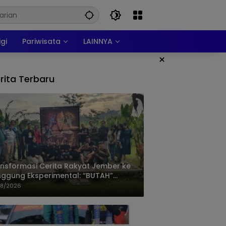
igi
Pariwisata
LAINNYA
×
rita Terbaru
nsformasi Cerita Rakyat Jember ke
ggung Eksperimental: “BUTAH”
baca Krisis Ekologi
08/2026