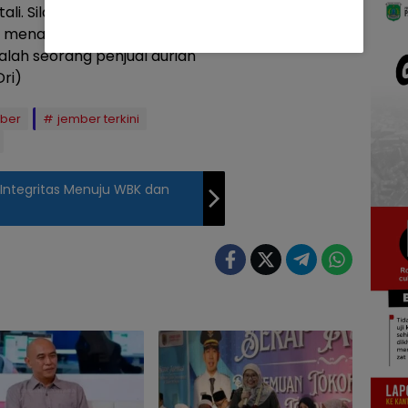
ali. Silahkan menawar,
g menawarkan garansi. Rasa
salah seorang penjual durian
ri)
ber
jember terkini
Integritas Menuju WBK dan