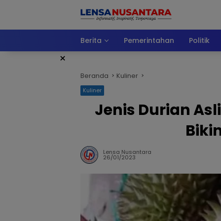
Langsung
ke
konten
Berita
Pemerintahan
Politik
×
Beranda
Kuliner
Kuliner
Jenis Durian As
Biki
Lensa Nusantara
26/01/2023