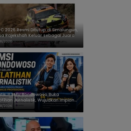
C 2026 Resmi Ditutup di Simalungun,
a Rajekshah Keluar sebagai Juara
08/2026
tis..!! SMSI Bondowoso Buka
atihan Jurnalistik, Wujudkan Impian
i Jurnalis Profesional
08/2026