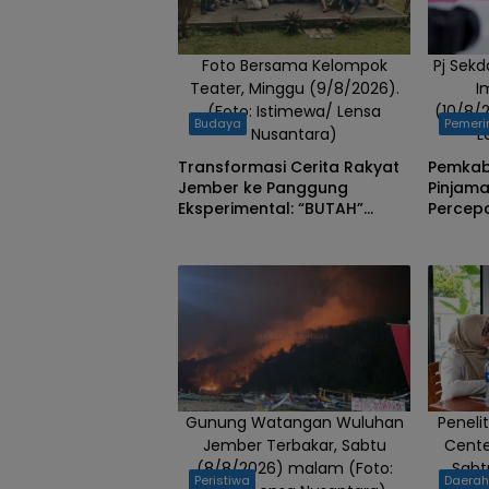
Foto Bersama Kelompok
Pj Sek
Teater, Minggu (9/8/2026).
I
(Foto: Istimewa/ Lensa
(10/8/
Budaya
Pemeri
Nusantara)
L
Transformasi Cerita Rakyat
Pemkab
Jember ke Panggung
Pinjama
Eksperimental: “BUTAH”
Percep
Membaca Krisis Ekologi
Jalan, 
Gunung Watangan Wuluhan
Peneli
Jember Terbakar, Sabtu
Cente
(8/8/2026) malam (Foto:
Sabt
Peristiwa
Daera