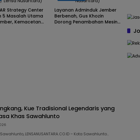
i/ Lensa Nusantara)
Nusantara)
PAR Strategy Center
Layanan Adminduk Jember
n 5 Masalah Utama
Berbenah, Gus Khozin
ember, Kemacetan
Dorong Penambahan Mesin
jir Teratas
Cetak e-KTP
Jo
ungkang, Kue Tradisional Legendaris yang
Rasa Khas Sawahlunto
2026
43 Sawahlunto, LENSANUSANTARA.CO.ID – Kota Sawahlunto…