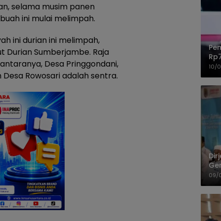
ran, selama musim panen
buah ini mulai melimpah.
 ini durian ini melimpah,
Pe
t Durian Sumberjambe. Raja
Rp7
iantaranya, Desa Pringgondani,
Jal
10/
Desa Rowosari adalah sentra.
Dir
Gem
Ban
09/