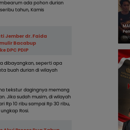
ambearum ada pohon durian
 seribu tahun, Kamis
MAK
Pem
i Jember dr. Faida
Pe
09/
mulir Bacabup
ke DPC PDIP
sa dibayangkan, seperti apa
ta buah durian di wilayah
arena tekstur dagingnya memang
n. Jika sudah musim, di wilayah
ari Rp 10 ribu sampai Rp 30 ribu,
 ungkap Rosi.