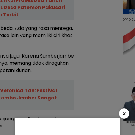
 Akui Proses Dua Tahun
TSL Desa Patemon Pakusari
 Terbit
DPRD B
berbeda. Ada yang rasa mentega,
asa lain yang memiliki ciri khas
ahnya juga. Karena Sumberjambe
nnya, memang tidak diragukan
petani durian.
eronica Tan: Festival
kombo Jember Sangat
×
panjang jalan Sumberjambe
i.