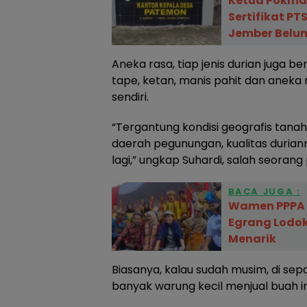
Ketua Pokmas
Sertifikat P
Jember Belum
Aneka rasa, tiap jenis durian juga 
tape, ketan, manis pahit dan aneka r
sendiri.
“Tergantung kondisi geografis tan
daerah pegunungan, kualitas duria
lagi,” ungkap Suhardi, salah seorang 
BACA JUGA :
Wamen PPPA V
Egrang Lodo
Menarik
Biasanya, kalau sudah musim, di se
banyak warung kecil menjual buah in