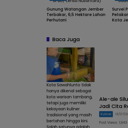
BPBD/ Lensa Nusantara)
Badr
Gunung Watangan Jember
Survei 
Terbakar, 6,5 Hektare Lahan
Petaka
Perhutani
Kota J
dan Ban
Baca Juga
Kota Sawahlunto tidak
hanya dikenal sebagai
kota warisan tambang,
Ale-ale Sil
tetapi juga memiliki
Jadi Cita 
kekayaan kuliner
Kuliner
13/07/
tradisional yang masih
bertahan hingga kini.
Post Views: 1,9
Salah satunya adalah