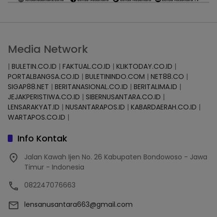
Media Network
|
BULETIN.CO.ID
|
FAKTUAL.CO.ID
|
KLIKTODAY.CO.ID
|
PORTALBANGSA.CO.ID
|
BULETININDO.COM
|
NET88.CO
|
SIGAP88.NET
|
BERITANASIONAL.CO.ID
|
BERITALIMA.ID
|
JEJAKPERISTIWA.CO.ID
|
SIBERNUSANTARA.CO.ID
|
LENSARAKYAT.ID
|
NUSANTARAPOS.ID
|
KABARDAERAH.CO.ID
|
WARTAPOS.CO.ID
|
Info Kontak
Jalan Kawah Ijen No. 26 Kabupaten Bondowoso - Jawa
Timur - Indonesia
082247076663
lensanusantara663@gmail.com