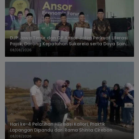
DJP Jawa Timur dan GP Ansor Jatim Perkuat Literasi
Pajak, Dorong Kepatuhan Sukarela serta Daya Saing
UMKM
08/08/2026
Hari ke-4 Pelatihan Hilirisasi Kaliori, Praktik
Lapangan Dipandu dari Rama Shinta Cirebon
08/08/2026