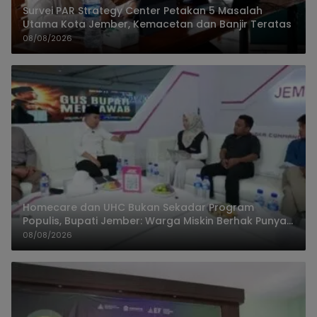
Survei PAR Strategy Center Petakan 5 Masalah
Utama Kota Jember, Kemacetan dan Banjir Teratas
08/08/2026
Homecare dan UHC Bukan Sekadar Program
Populis, Bupati Jember: Warga Miskin Berhak Punya
Akses Dokter Keluarga
08/08/2026