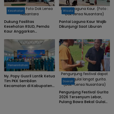
RSUD Kaur, Foto Dok Lensa
Pantai Laguna Kaur. (Foto :
Kesehatan
Wisata
Nusantara
Dok Lensa Nusantara)
Dukung Fasilitas
Pantai Laguna Kaur Wajib
Kesehatan RSUD, Pemda
Dikunjungi Saat Liburan
Kaur Anggarkan
Pengadaan Lahan
Perluasan
Pemerintahan
Pengunjung festival dapat
Ny. Popy Gusril Lantik Ketua
bekal gulai langat gurita.
Tim PKK Sembilan
Daerah
(Dok : Lensa Nusantara)
Kecamatan di Kabupaten
Kaur, Tekankan Peran
Pengunjung Festival Gurita
Penting PKK di Desa
2026 Tersenyum Lebar,
Pulang Bawa Bekal Gulai
Langat Gurita