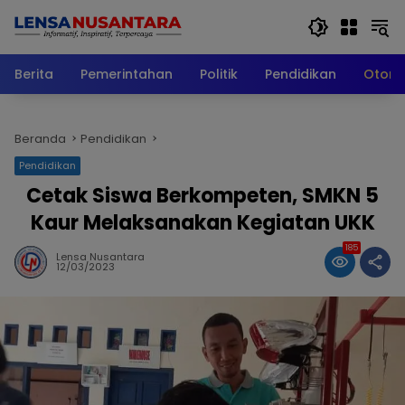
Langsung
ke
konten
Berita
Pemerintahan
Politik
Pendidikan
Otomo
Beranda
Pendidikan
Pendidikan
Cetak Siswa Berkompeten, SMKN 5
Kaur Melaksanakan Kegiatan UKK
185
Lensa Nusantara
12/03/2023