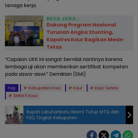
tenaga kerja.
BACA JUGA :
Dukung Program Nasional
Turunan Angka Stunting,
Kapolres Kaur Bagikan Mesin
Tetas
“Capaian UKK ini sangat bernilai nantinya karena
lembaga uji akan memberikan sertifikat kompeten
pada siswa-siswi.” Demikian (SMI)
Tag:
Kabupaten Kaur
Kaur
Kaur Terkini
SMKN 5 Kaur
Bupati Labuhanbatu Resmi Tutup MTQ dan
FSQ Tingkat Kabupaten