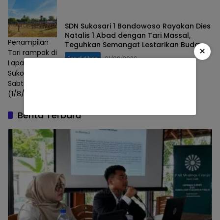
SDN Sukosari 1 Bondowoso Rayakan Dies
Natalis 1 Abad dengan Tari Massal,
Penampilan
Teguhkan Semangat Lestarikan Budaya
×
Tari rampak di
Nusantara
Pendidikan
01/08/2026
Lapangan
Sukosari,
Sabtu
(1/8/2026).
Berita Terbaru