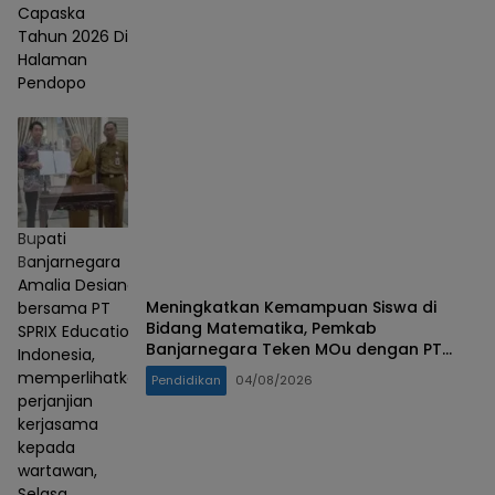
Capaska
Tahun 2026 Di
Halaman
Pendopo
Bupati
Banjarnegara
Amalia Desiana
Meningkatkan Kemampuan Siswa di
bersama PT
Bidang Matematika, Pemkab
SPRIX Education
Banjarnegara Teken MOu dengan PT
Indonesia,
SPRIX Asal Jepang
memperlihatkan
Pendidikan
04/08/2026
perjanjian
kerjasama
kepada
wartawan,
Selasa,