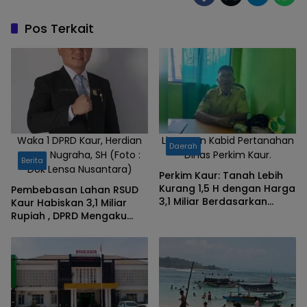
Pos Terkait
Waka 1 DPRD Kaur, Herdian
Linarman Kabid Pertanahan
Daerah
Sapta Nugraha, SH (Foto :
Dinas Perkim Kaur.
Berita
Dok Lensa Nusantara)
Perkim Kaur: Tanah Lebih
Kurang 1,5 H dengan Harga
Pembebasan Lahan RSUD
3,1 Miliar Berdasarkan
Kaur Habiskan 3,1 Miliar
Penilaian KJPP
Rupiah , DPRD Mengaku
Tidak Mengentahui