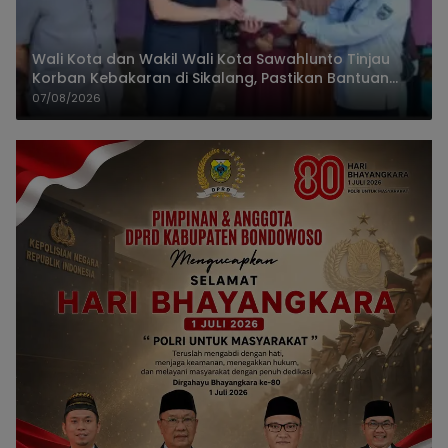
Wali Kota dan Wakil Wali Kota Sawahlunto Tinjau
Korban Kebakaran di Sikalang, Pastikan Bantuan
dan Perkuat Mitigasi Bencana
07/08/2026