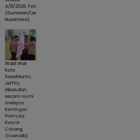
4/8/2026. Foto :
(Gunawan/Lensa
Nusantara).
Wakil Wali
Kota
Sawahlunto,
Jefffry
Hibatullah,
secara resmi
melepas
Kontingen
Pramuka
Kwartir
Cabang
(Kwarcab)