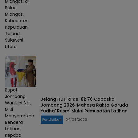
Miangas, di
Pulau
Miangas,
Kabupaten
Kepulauan
Talaud,
Sulawesi
Utara
Bupati
Jombang
Jelang HUT RI Ke-81: 76 Capaska
Warsubi S.H.,
Jombang 2026 ‘Mahesa Rakta Garuda
M.Si
Yudha’ Resmi Mulai Pemusatan Latihan
Menyerahkan
Pendidikan
04/08/2026
Bendera
Latihan
Kepada