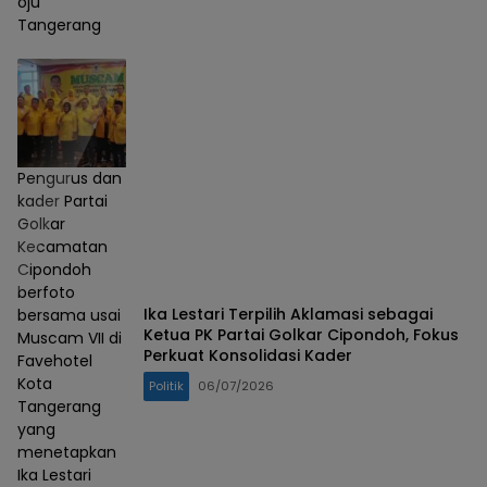
oju
Tangerang
Pengurus dan
kader Partai
Golkar
Kecamatan
Cipondoh
berfoto
Ika Lestari Terpilih Aklamasi sebagai
bersama usai
Ketua PK Partai Golkar Cipondoh, Fokus
Muscam VII di
Perkuat Konsolidasi Kader
Favehotel
Kota
Politik
06/07/2026
Tangerang
yang
menetapkan
Ika Lestari