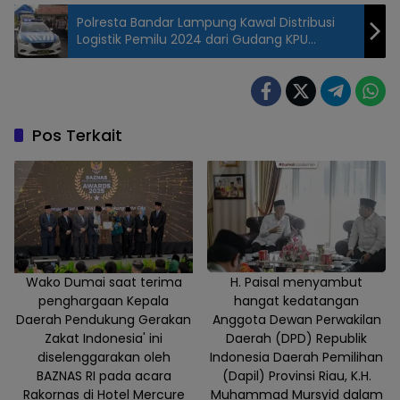
Polresta Bandar Lampung Kawal Distribusi
Logistik Pemilu 2024 dari Gudang KPU
Menuju PPK
Pos Terkait
Wako Dumai saat terima
H. Paisal menyambut
penghargaan Kepala
hangat kedatangan
Daerah Pendukung Gerakan
Anggota Dewan Perwakilan
Zakat Indonesia' ini
Daerah (DPD) Republik
diselenggarakan oleh
Indonesia Daerah Pemilihan
BAZNAS RI pada acara
(Dapil) Provinsi Riau, K.H.
Rakornas di Hotel Mercure
Muhammad Mursyid dalam