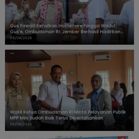
Gus Fawait Kenalkan Homecare hingga Wadul
Gus’e, Ombudsman RI: Jember Berhasil Hadirkan
Layanan Kualitas
06/08/2026
Wakil Ketua Ombudsman RI Minta Pelayanan Publik
MPP Mini Sudah Baik Terus Dipertahankan
06/08/2026