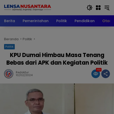
Langsung
ke
konten
Berita
Pemerintahan
Politik
Pendidikan
Otomo
Beranda
Politik
Politik
KPU Dumai Himbau Masa Tenang
Bebas dari APK dan Kegiatan Politik
169
Redaktur
10/02/2024