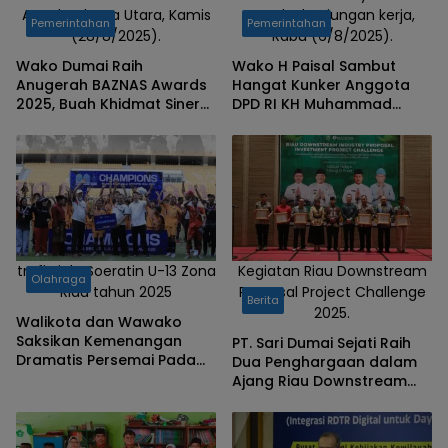
Ancol, Jakarta Utara, Kamis
rangka kunjungan kerja,
Pemerintahan
Pemerintahan
(28/8/2025).
Rabu (6/8/2025).
Wako Dumai Raih
Wako H Paisal Sambut
Anugerah BAZNAS Awards
Hangat Kunker Anggota
2025, Buah Khidmat Sinergi
DPD RI KH Muhammad
Pengelolaan Zakat Efektif
Mursyid, Perjuangkan
dan Berkelanjutan
Aspirasi Masyarakat untuk
Kemajuan Dumai Kota
Idaman
trofi Piala Soeratin U-13 Zona
Kegiatan Riau Downstream
Olahraga
Riau tahun 2025
Proposal Project Challenge
Berita
2025.
Walikota dan Wawako
Saksikan Kemenangan
PT. Sari Dumai Sejati Raih
Dramatis Persemai Pada
Dua Penghargaan dalam
Piala Soeratin U-13 Zona
Ajang Riau Downstream
Riau, Paisal : Anak Dumai
Proposal Project Challenge
punya bakat
2025