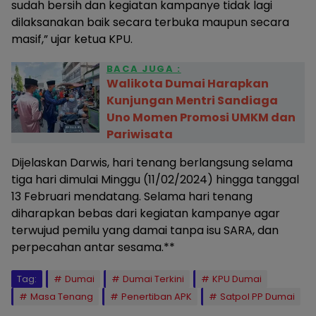
sudah bersih dan kegiatan kampanye tidak lagi
dilaksanakan baik secara terbuka maupun secara
masif,” ujar ketua KPU.
BACA JUGA :
Walikota Dumai Harapkan
Kunjungan Mentri Sandiaga
Uno Momen Promosi UMKM dan
Pariwisata
Dijelaskan Darwis, hari tenang berlangsung selama
tiga hari dimulai Minggu (11/02/2024) hingga tanggal
13 Februari mendatang. Selama hari tenang
diharapkan bebas dari kegiatan kampanye agar
terwujud pemilu yang damai tanpa isu SARA, dan
perpecahan antar sesama.**
Tag:
Dumai
Dumai Terkini
KPU Dumai
Masa Tenang
Penertiban APK
Satpol PP Dumai