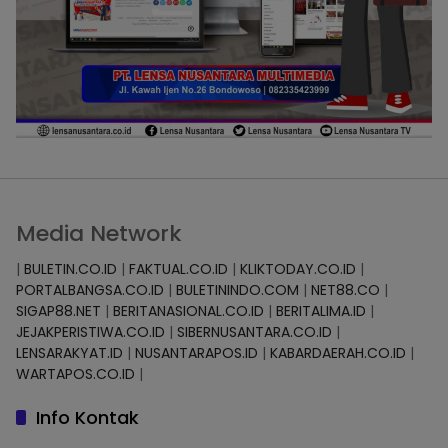
Media Network
|
BULETIN.CO.ID
|
FAKTUAL.CO.ID
|
KLIKTODAY.CO.ID
|
PORTALBANGSA.CO.ID
|
BULETININDO.COM
|
NET88.CO
|
SIGAP88.NET
|
BERITANASIONAL.CO.ID
|
BERITALIMA.ID
|
JEJAKPERISTIWA.CO.ID
|
SIBERNUSANTARA.CO.ID
|
LENSARAKYAT.ID
|
NUSANTARAPOS.ID
|
KABARDAERAH.CO.ID
|
WARTAPOS.CO.ID
|
Info Kontak