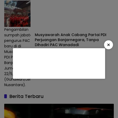
Pengambilan
Musyawarah Anak Cabang Partai PDI
sumpah jabatan
Perjuangan Banjarnegara, Tanpa
pengurus PAC
×
Dihadiri PAC Wanadadi
baru di di
Musancab Partai
Politik
23/05/2026
PDI Perjuangan
Banjarnegara,
Jumat,
22/5/2026. Foto :
(Gunawan/Lensa
Nusantara).
Berita Terbaru