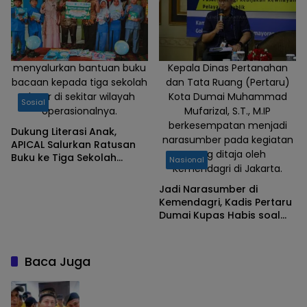
menyalurkan bantuan buku
Kepala Dinas Pertanahan
bacaan kepada tiga sekolah
dan Tata Ruang (Pertaru)
dasar di sekitar wilayah
Kota Dumai Muhammad
Sosial
operasionalnya.
Mufarizal, S.T., M.IP
berkesempatan menjadi
Dukung Literasi Anak,
narasumber pada kegiatan
APICAL Salurkan Ratusan
yang ditaja oleh
Buku ke Tiga Sekolah
Nasional
Kemendagri di Jakarta.
Dasar di Dumai
Jadi Narasumber di
Kemendagri, Kadis Pertaru
Dumai Kupas Habis soal
RDTR Digital untuk Daya
Saing Investasi Daerah
Baca Juga