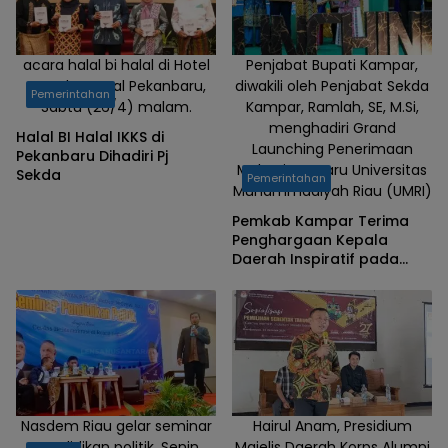
acara halal bi halal di Hotel
Penjabat Bupati Kampar,
Grand Central Pekanbaru,
diwakili oleh Penjabat Sekda
Pemerintahan
Sabtu (26/4) malam.
Kampar, Ramlah, SE, M.Si,
menghadiri Grand
Halal BI Halal IKKS di
Launching Penerimaan
Pekanbaru Dihadiri Pj
Mahasiswa Baru Universitas
Sekda
Pemerintahan
Muhammadiyah Riau (UMRI)
Pemkab Kampar Terima
Penghargaan Kepala
Daerah Inspiratif pada
Grand Launching
Penerimaan Mahasiswa
Baru UMRI
Nasdem Riau gelar seminar
Hairul Anam, Presidium
pendidikan politik, Senin
Majelis Daerah Korps Alumni