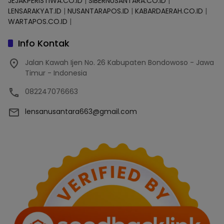
JEJAKPERISTIWA.CO.ID
|
SIBERNUSANTARA.CO.ID
|
LENSARAKYAT.ID
|
NUSANTARAPOS.ID
|
KABARDAERAH.CO.ID
|
WARTAPOS.CO.ID
|
Info Kontak
Jalan Kawah Ijen No. 26 Kabupaten Bondowoso - Jawa
Timur - Indonesia
082247076663
lensanusantara663@gmail.com