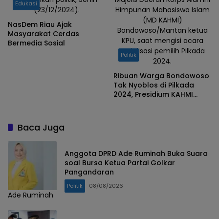
Edukasi
(23/12/2024).
Himpunan Mahasiswa Islam
(MD KAHMI)
NasDem Riau Ajak
Bondowoso/Mantan ketua
Masyarakat Cerdas
KPU, saat mengisi acara
Bermedia Sosial
sosialisasi pemilih Pilkada
Politik
2024.
Ribuan Warga Bondowoso
Tak Nyoblos di Pilkada
2024, Presidium KAHMI
Sebut Dukungan ke
Kandidat Belum Totalitas
Baca Juga
Anggota DPRD Ade Ruminah Buka Suara
soal Bursa Ketua Partai Golkar
Pangandaran
Politik
08/08/2026
Ade Ruminah