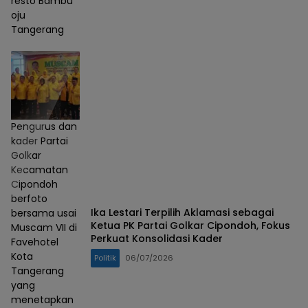
resto Bambu
oju
Tangerang
Pengurus dan
kader Partai
Golkar
Kecamatan
Cipondoh
berfoto
Ika Lestari Terpilih Aklamasi sebagai
bersama usai
Ketua PK Partai Golkar Cipondoh, Fokus
Muscam VII di
Perkuat Konsolidasi Kader
Favehotel
Kota
Politik
06/07/2026
Tangerang
yang
menetapkan