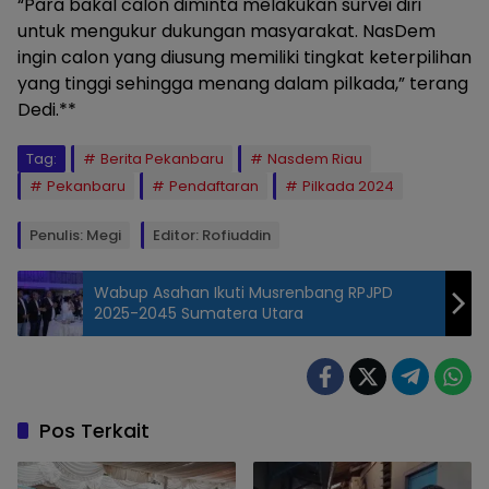
“Para bakal calon diminta melakukan survei diri
untuk mengukur dukungan masyarakat. NasDem
ingin calon yang diusung memiliki tingkat keterpilihan
yang tinggi sehingga menang dalam pilkada,” terang
Dedi.**
Tag:
Berita Pekanbaru
Nasdem Riau
Pekanbaru
Pendaftaran
Pilkada 2024
Penulis: Megi
Editor: Rofiuddin
Wabup Asahan Ikuti Musrenbang RPJPD
2025-2045 Sumatera Utara
Pos Terkait