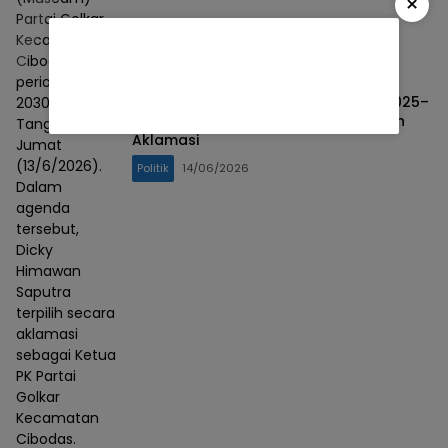
×
Partai Golkar
Kecamatan
Cibodas
periode 2025–
Muscam Perdana Golkar Cibodas 2025–
2030 di Kota
2030, Dicky Himawan Saputra Terpilih
Tangerang,
Aklamasi
Jumat
(13/6/2026).
Politik
14/06/2026
Dalam
agenda
tersebut,
Dicky
Himawan
Saputra
terpilih secara
aklamasi
sebagai Ketua
PK Partai
Golkar
Kecamatan
Cibodas.