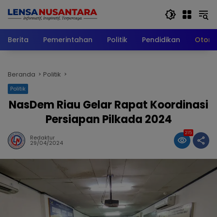
Langsung
ke
konten
Berita
Pemerintahan
Politik
Pendidikan
Otomo
Beranda
Politik
Politik
NasDem Riau Gelar Rapat Koordinasi
Persiapan Pilkada 2024
215
Redaktur
29/04/2024