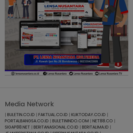
Media Network
|
BULETIN.CO.ID
|
FAKTUAL.CO.ID
|
KLIKTODAY.CO.ID
|
PORTALBANGSA.CO.ID
|
BULETININDO.COM
|
NET88.CO
|
SIGAP88.NET
|
BERITANASIONAL.CO.ID
|
BERITALIMA.ID
|