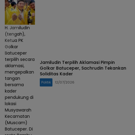
H. Jamiludin
(tengah),
Ketua PK
Golkar
Batuceper
terpilih secara
Jamiludin Terpilih Aklamasi Pimpin
aklamasi,
Golkar Batuceper, Sachrudin Tekankan
mengepalkan
Soliditas Kader
tangan
Politik
12/07/2026
bersama
kader
pendukung di
lokasi
Musyawarah
Kecamatan
(Muscam)
Batuceper. Di