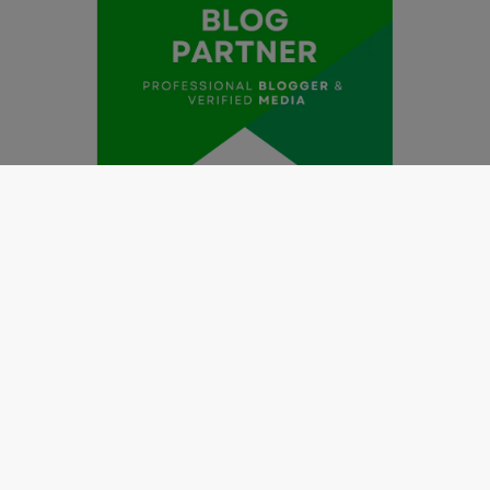
Redaksi
Pedoman Media Siber
Kode Etik Jurnalistik
Perlindungan Profesi Wartawan
Info Iklan
Disclaimer
Tentang Kami