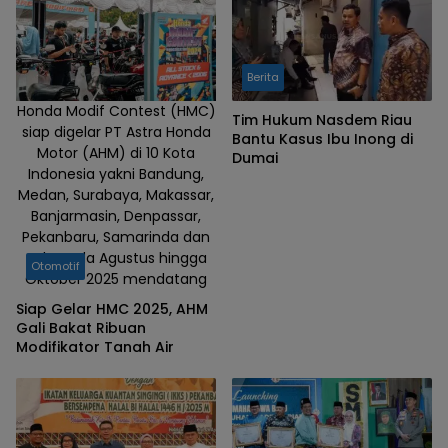
Berita
Honda Modif Contest (HMC)
Tim Hukum Nasdem Riau
siap digelar PT Astra Honda
Bantu Kasus Ibu Inong di
Motor (AHM) di 10 Kota
Dumai
Indonesia yakni Bandung,
Medan, Surabaya, Makassar,
Banjarmasin, Denpassar,
Pekanbaru, Samarinda dan
Solo pada Agustus hingga
Otomotif
Oktober 2025 mendatang
Siap Gelar HMC 2025, AHM
Gali Bakat Ribuan
Modifikator Tanah Air