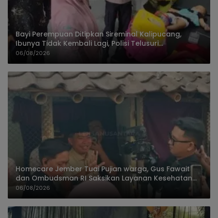
Bayi Perempuan Ditipkan Sireminal Kalipucang,
Ibunya Tidak Kembali Lagi, Polisi Telusuri
Keberadaan Orang Tua
06/08/2026
Homecare Jember Tuai Pujian warga, Gus Fawait
dan Ombudsman RI Saksikan Layanan Kesehatan
Rumah Pasien
06/08/2026