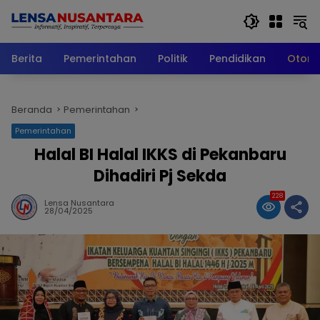
Langsung
ke
konten
Berita
Pemerintahan
Politik
Pendidikan
Otomo
Beranda
Pemerintahan
Pemerintahan
Halal BI Halal IKKS di Pekanbaru
Dihadiri Pj Sekda
228
Lensa Nusantara
28/04/2025