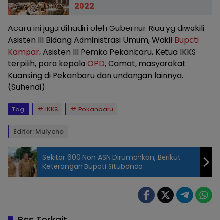
2022
Acara ini juga dihadiri oleh Gubernur Riau yg diwakili
Asisten III Bidang Administrasi Umum, Wakil
Bupati
Kampar
, Asisten III Pemko Pekanbaru, Ketua IKKS
terpilih, para kepala
OPD
, Camat, masyarakat
Kuansing di Pekanbaru dan undangan lainnya.
(Suhendi)
Tag:
IKKS
Pekanbaru
Editor: Mulyono
Sekitar 600 Non ASN Dirumahkan, Berikut
Keterangan Bupati Situbondo
acara halal
bi halal di
Hotel
Grand
Pos Terkait