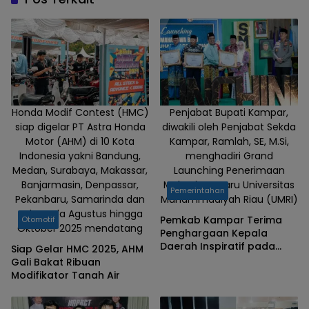
Central
Pekanbaru,
Sabtu
(26/4)
malam.
Honda Modif Contest (HMC)
Penjabat Bupati Kampar,
siap digelar PT Astra Honda
diwakili oleh Penjabat Sekda
Motor (AHM) di 10 Kota
Kampar, Ramlah, SE, M.Si,
Indonesia yakni Bandung,
menghadiri Grand
Medan, Surabaya, Makassar,
Launching Penerimaan
Banjarmasin, Denpassar,
Mahasiswa Baru Universitas
Pemerintahan
Pekanbaru, Samarinda dan
Muhammadiyah Riau (UMRI)
Solo pada Agustus hingga
Pemkab Kampar Terima
Otomotif
Oktober 2025 mendatang
Penghargaan Kepala
Daerah Inspiratif pada
Siap Gelar HMC 2025, AHM
Grand Launching
Gali Bakat Ribuan
Penerimaan Mahasiswa
Modifikator Tanah Air
Baru UMRI