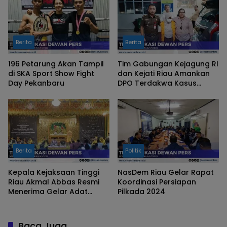
Berita
Berita
196 Petarung Akan Tampil
Tim Gabungan Kejagung RI
di SKA Sport Show Fight
dan Kejati Riau Amankan
Day Pekanbaru
DPO Terdakwa Kasus
Korupsi Dana Hibah Tahun
2018
Berita
Politik
Kepala Kejaksaan Tinggi
NasDem Riau Gelar Rapat
Riau Akmal Abbas Resmi
Koordinasi Persiapan
Menerima Gelar Adat
Pilkada 2024
Datuk Seri Lela Setia
Junjungan Negeri
Baca Juga