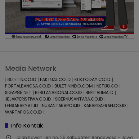
Media Network
|
BULETIN.CO.ID
|
FAKTUAL.CO.ID
|
KLIKTODAY.CO.ID
|
PORTALBANGSA.CO.ID
|
BULETININDO.COM
|
NET88.CO
|
SIGAP88.NET
|
BERITANASIONAL.CO.ID
|
BERITALIMA.ID
|
JEJAKPERISTIWA.CO.ID
|
SIBERNUSANTARA.CO.ID
|
LENSARAKYAT.ID
|
NUSANTARAPOS.ID
|
KABARDAERAH.CO.ID
|
WARTAPOS.CO.ID
|
Info Kontak
Jalan Kawah Ijen No. 26 Kabupaten Bondowoso - Jawa