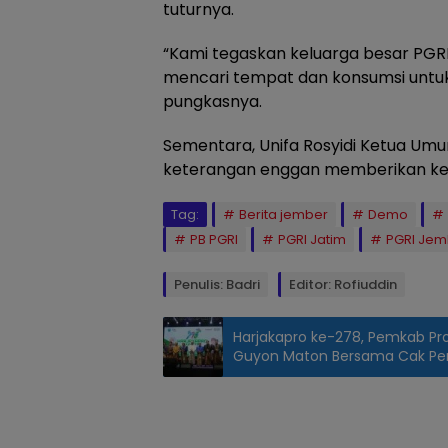
tuturnya.
“Kami tegaskan keluarga besar PGR
mencari tempat dan konsumsi untuk ha
pungkasnya.
Sementara, Unifa Rosyidi Ketua Umu
keterangan enggan memberikan ket
Tag:
Berita jember
Demo
PB PGRI
PGRI Jatim
PGRI Jem
Penulis: Badri
Editor: Rofiuddin
Harjakapro ke-278, Pemkab Pr
Guyon Maton Bersama Cak Per