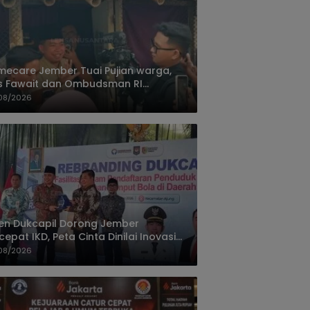
ecare Jember Tuai Pujian warga,
s Fawait dan Ombudsman RI
ksikan Layanan Kesehatan Rumah
08/2026
ien
jen Dukcapil Dorong Jember
cepat IKD, Peta Cinta Dinilai Inovasi
ayanan Terbaik
08/2026