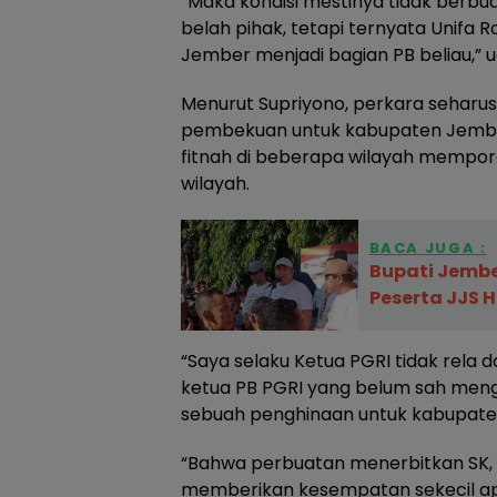
“Maka kondisi mestinya tidak ber
belah pihak, tetapi ternyata Unifa R
Jember menjadi bagian PB beliau,” 
Menurut Supriyono, perkara seharu
pembekuan untuk kabupaten Jembe
fitnah di beberapa wilayah mempor
wilayah.
BACA JUGA :
Bupati Jembe
Peserta JJS H
“Saya selaku Ketua PGRI tidak rela 
ketua PB PGRI yang belum sah meng
sebuah penghinaan untuk kabupate
“Bahwa perbuatan menerbitkan SK,
memberikan kesempatan sekecil a