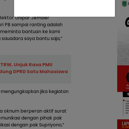
 Rektor Unipar Jember
i PB sampai ranting adalah
r meminta bantuan ke kami
sauadara saya bantu saja,”
RTRW, Unjuk Rasa PMII
edung DPRD Satu Mahasiswa
 mengungkapkan jika kegiatan
 oknum berperan aktif surat
emunikasi dengan pihak pak
ikasi dengan pak Supriyono,”