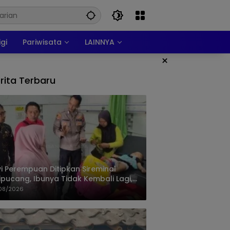
igi
Pariwisata
LAINNYA
×
rita Terbaru
i Perempuan Ditipkan Sireminal
ipucang, Ibunya Tidak Kembali Lagi,
isi Telusuri Keberadaan Orang Tua
08/2026