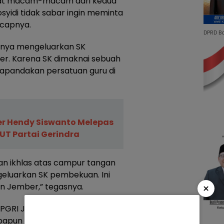
buat macam-macam dari kedua
osyidi tidak sabar ingin meminta
ucapnya.
DPRD B
snya mengeluarkan SK
r. Karena SK dimaknai sebuah
apandakan persatuan guru di
r Hendy Siswanto Melepas
UT Partai Gerindra
dan ikhlas atas campur tangan
eluarkan SK pembekuan. Ini
×
n Jember,” tegasnya.
 PGRI Jember tidak
papun atas upaya pecah