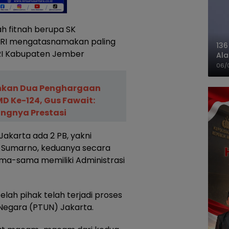
 fitnah berupa SK
GRI mengatasnamakan paling
136
GRI Kabupaten Jember
Ala
Ba
06/
hkan Dua Penghargaan
D Ke-124, Gus Fawait:
ngnya Prestasi
Jakarta ada 2 PB, yakni
h Sumarno, keduanya secara
ama-sama memiliki Administrasi
ah pihak telah terjadi proses
Negara (PTUN) Jakarta.