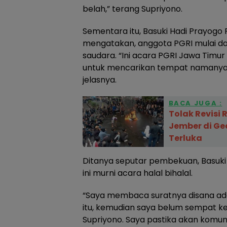
belah,” terang Supriyono.
Sementara itu, Basuki Hadi Prayogo
mengatakan, anggota PGRI mulai dar
saudara. “Ini acara PGRI Jawa Timu
untuk mencarikan tempat namanya 
jelasnya.
BACA JUGA :
Tolak Revisi 
Jember di G
Terluka
Ditanya seputar pembekuan, Basuki
ini murni acara halal bihalal.
“Saya membaca suratnya disana ada
itu, kemudian saya belum sempat k
Supriyono. Saya pastika akan komun