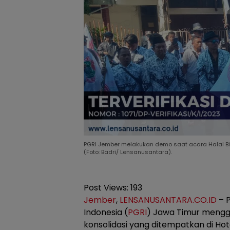
PGRI Jember melakukan demo saat acara Halal Bih
(Foto: Badri/ Lensanusantara).
Post Views:
193
Jember
,
LENSANUSANTARA.CO.ID
– P
Indonesia (
PGRI
) Jawa Timur mengge
konsolidasi yang ditempatkan di Ho