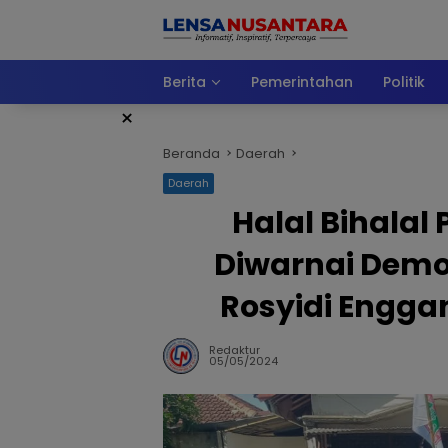
Langsung
ke
konten
Berita
Pemerintahan
Politik
×
Beranda
Daerah
Daerah
Halal Bihalal
Diwarnai Demo
Rosyidi Engga
Redaktur
05/05/2024