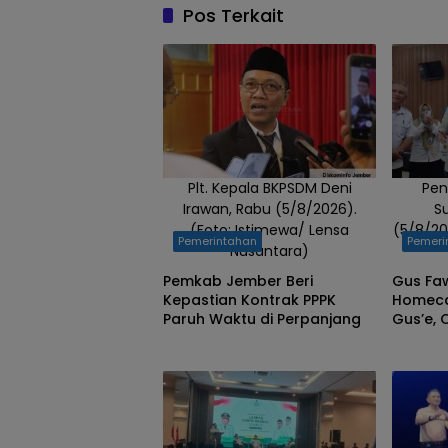
Pos Terkait
Plt. Kepala BKPSDM Deni
Pen
Irawan, Rabu (5/8/2026).
S
(Foto: Istimewa/ Lensa
(5/8/20
Pemerintahan
Pemeri
Nusantara)
Pemkab Jember Beri
Gus Fa
Kepastian Kontrak PPPK
Homeca
Paruh Waktu di Perpanjang
Gus’e,
Jember 
Layanan