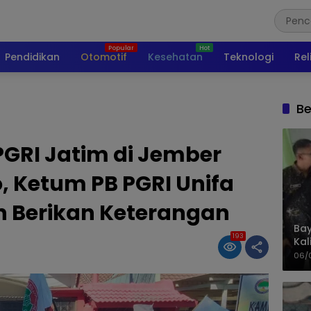
Pendidikan
Otomotif
Kesehatan
Teknologi
Rel
Be
 PGRI Jatim di Jember
, Ketum PB PGRI Unifa
n Berikan Keterangan
Bay
193
Kal
Pol
06/