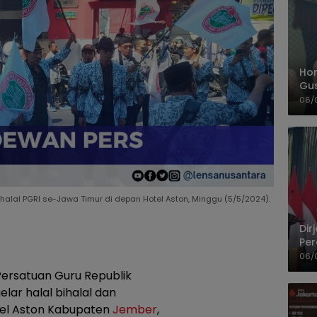
Hom
Gu
Sa
06/
Pas
alal PGRI se-Jawa Timur di depan Hotel Aston, Minggu (5/5/2024).
Dir
Per
Pel
06/
ersatuan Guru Republik
lar halal bihalal dan
tel Aston Kabupaten
Jember
,