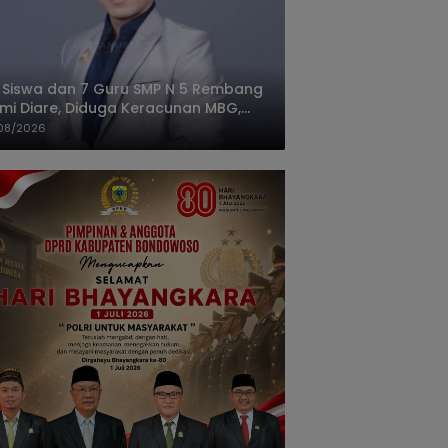
 Siswa dan 7 Guru SMP N 5 Rembang
mi Diare, Diduga Keracunan MBG,
gas: Harus Tanggung Jawab
08/2026