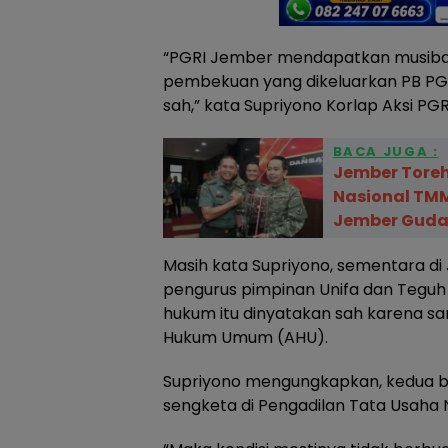
“PGRI Jember mendapatkan musibah
pembekuan yang dikeluarkan PB P
sah,” kata Supriyono Korlap Aksi P
BACA JUGA :
Jember Tore
Nasional TMM
Jember Guda
Masih kata Supriyono, sementara di 
pengurus pimpinan Unifa dan Tegu
hukum itu dinyatakan sah karena s
Hukum Umum (AHU).
Supriyono mengungkapkan, kedua bel
sengketa di Pengadilan Tata Usaha 