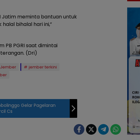
I Jatim meminta bantuan untuk
lal bihalal hari ini,”
m PB PGRI saat dimintai
erangan. (Dri)
Jember
jember terkini
ber
obolinggo Gelar Pagelaran
cil Cs