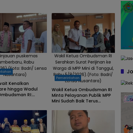
injauan puskemas
Wakil Ketua Ombudsman RI
umberbaru, Rabu
Serahkan Surat Perijinan ke
26).(Foto: Badri/ Lensa
Warga di MPP Mini di Tanggul,
Jo
ntahan
Nusantara)
Rabu 5/8/2026).(Foto: Badri/
Pemerintahan
Lensa Nusantara)
wait Kenalkan
re hingga Wadul
Wakil Ketua Ombudsman RI
 Ombudsman RI:
Minta Pelayanan Publik MPP
Berhasil Hadirkan
Mini Sudah Baik Terus
 Kualitas
Dipertahankan