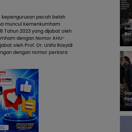
t kepengurusan pecah belah
ama muncul Kemenkumham
New
 Tahun 2023 yang dijabat oleh
Ber
kumham dengan Nomor AHU-
Cep
06/
bat oleh Prof. Dr. Unifa Rosyidi
dangan dengan nomor perkara
Dan
Pem
PP
06/