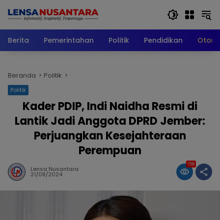
Langsung
ke
konten
Berita
Pemerintahan
Politik
Pendidikan
Otomo
Beranda
Politik
Politik
Kader PDIP, Indi Naidha Resmi di
Lantik Jadi Anggota DPRD Jember:
Perjuangkan Kesejahteraan
Perempuan
158
Lensa Nusantara
21/08/2024