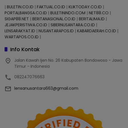
|
BULETIN.CO.ID
|
FAKTUAL.CO.ID
|
KLIKTODAY.CO.ID
|
PORTALBANGSA.CO.ID
|
BULETININDO.COM
|
NET88.CO
|
SIGAP88.NET
|
BERITANASIONAL.CO.ID
|
BERITALIMA.ID
|
JEJAKPERISTIWA.CO.ID
|
SIBERNUSANTARA.CO.ID
|
LENSARAKYAT.ID
|
NUSANTARAPOS.ID
|
KABARDAERAH.CO.ID
|
WARTAPOS.CO.ID
|
Info Kontak
Jalan Kawah Ijen No. 26 Kabupaten Bondowoso - Jawa
Timur - Indonesia
082247076663
lensanusantara663@gmail.com