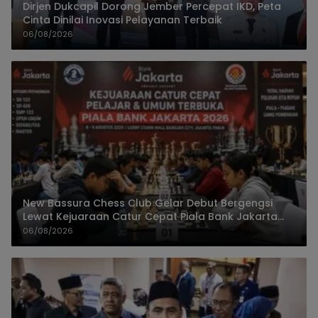
Dirjen Dukcapil Dorong Jember Percepat IKD, Peta
Cinta Dinilai Inovasi Pelayanan Terbaik
06/08/2026
New Bassura Chess Club Gelar Debut Bergengsi
Lewat Kejuaraan Catur Cepat Piala Bank Jakarta
2026
06/08/2026