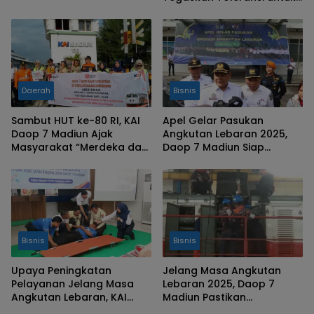
Madiun yang Bersahaja
Daerah
Bisnis
Sambut HUT ke-80 RI, KAI
Apel Gelar Pasukan
Daop 7 Madiun Ajak
Angkutan Lebaran 2025,
Masyarakat “Merdeka dan
Daop 7 Madiun Siap
Selamat” di Perlintasan
Melayani Penumpang KA
Kereta
pada Arus Mudik dan Balik
Lebaran
Bisnis
Bisnis
Upaya Peningkatan
Jelang Masa Angkutan
Pelayanan Jelang Masa
Lebaran 2025, Daop 7
Angkutan Lebaran, KAI
Madiun Pastikan
Daop 7 Madiun Bekali
Keandalan Sarana Siap