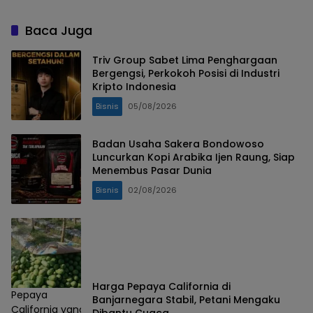
Pegawai dengan
Operasi
Keterampilan Medis
Baca Juga
Triv Group Sabet Lima Penghargaan
Bergengsi, Perkokoh Posisi di Industri
Kripto Indonesia
Bisnis
05/08/2026
Badan Usaha Sakera Bondowoso
Luncurkan Kopi Arabika Ijen Raung, Siap
Menembus Pasar Dunia
Bisnis
02/08/2026
Harga Pepaya California di
Pepaya
Banjarnegara Stabil, Petani Mengaku
California yang