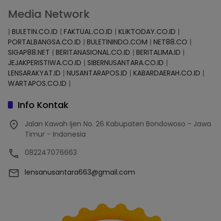
Media Network
|
BULETIN.CO.ID
|
FAKTUAL.CO.ID
|
KLIKTODAY.CO.ID
|
PORTALBANGSA.CO.ID
|
BULETININDO.COM
|
NET88.CO
|
SIGAP88.NET
|
BERITANASIONAL.CO.ID
|
BERITALIMA.ID
|
JEJAKPERISTIWA.CO.ID
|
SIBERNUSANTARA.CO.ID
|
LENSARAKYAT.ID
|
NUSANTARAPOS.ID
|
KABARDAERAH.CO.ID
|
WARTAPOS.CO.ID
|
Info Kontak
Jalan Kawah Ijen No. 26 Kabupaten Bondowoso - Jawa
Timur - Indonesia
082247076663
lensanusantara663@gmail.com