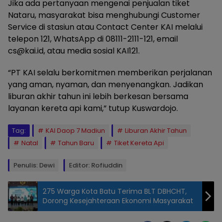
Jika ada pertanyaan mengenai penjualan tiket
Nataru, masyarakat bisa menghubungi Customer
Service di stasiun atau Contact Center KAI melalui
telepon 121, WhatsApp di 08111-2111-121, email
cs@kai.id, atau media sosial KAI121.
“PT KAI selalu berkomitmen memberikan perjalanan
yang aman, nyaman, dan menyenangkan. Jadikan
liburan akhir tahun ini lebih berkesan bersama
layanan kereta api kami,” tutup Kuswardojo.
Tag:
KAI Daop 7 Madiun
Liburan Akhir Tahun
Natal
Tahun Baru
Tiket Kereta Api
Penulis: Dewi
Editor: Rofiuddin
275 Warga Kota Batu Terima BLT DBHCHT,
Dorong Kesejahteraan Ekonomi Masyarakat
Penumpang