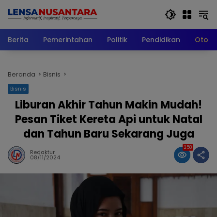
Langsung
ke
konten
Berita
Pemerintahan
Politik
Pendidikan
Otomo
Beranda
Bisnis
Bisnis
Liburan Akhir Tahun Makin Mudah!
Pesan Tiket Kereta Api untuk Natal
dan Tahun Baru Sekarang Juga
258
Redaktur
08/11/2024