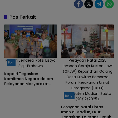
menunjukkan
aplikasi
Access by
Pos Terkait
KAI, website
kai.id.
Kapolri Jenderal Polisi Listyo
Perayaan Natal 2025
Polri
Sigit Prabowo
jemaah Geraja Kristen Jawi
(GKJW) Kepanthan Golang
Kapolri Tegaskan
Desa Kuwiran Bersama
Komitmen Negara dalam
Forum Kerukunan Umat
Pelayanan Masyarakat
Beragama (FKUB)
Selama Natal dan Tahun
Kabupaten Madiun, Sabtu
Baru
Religi
(20/12/2025).
Perayaan Natal Lintas
Iman di Madiun, FKUB
Tegaskan Toleransi untuk