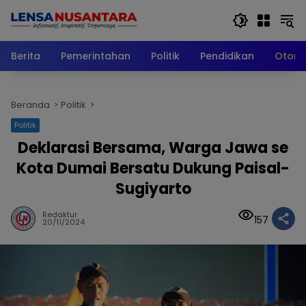
Langsung
ke
konten
Berita
Pemerintahan
Politik
Pendidikan
Otomo
Beranda
Politik
Politik
Deklarasi Bersama, Warga Jawa se
Kota Dumai Bersatu Dukung Paisal-
Sugiyarto
Redaktur
157
20/11/2024