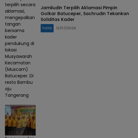
terpilih secara
Jamiludin Terpilih Aklamasi Pimpin
aklamasi,
Golkar Batuceper, Sachrudin Tekankan
mengepalkan
Soliditas Kader
tangan
Politik
12/07/2026
bersama
kader
pendukung di
lokasi
Musyawarah
Kecamatan
(Muscam)
Batuceper. Di
resto Bambu
oju
Tangerang