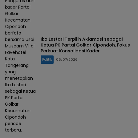
Pengurus dan
kader Partai
Golkar
Kecamatan
Cipondoh
berfoto
Ika Lestari Terpilih Aklamasi sebagai
bersama usai
Ketua PK Partai Golkar Cipondoh, Fokus
Muscam VII di
Perkuat Konsolidasi Kader
Favehotel
Kota
Politik
06/07/2026
Tangerang
yang
menetapkan
Ika Lestari
sebagai Ketua
PK Partai
Golkar
Kecamatan
Cipondoh
periode
terbaru.