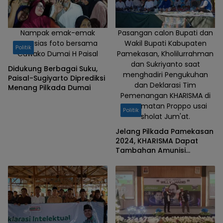
Nampak emak-emak
Pasangan calon Bupati dan
antusias foto bersama
Wakil Bupati Kabupaten
Politik
Cawako Dumai H Paisal
Pamekasan, Kholilurrahman
dan Sukriyanto saat
Didukung Berbagai Suku,
menghadiri Pengukuhan
Paisal-Sugiyarto Diprediksi
dan Deklarasi Tim
Menang Pilkada Dumai
Pemenangan KHARISMA di
Kecamatan Proppo usai
Politik
sholat Jum'at.
Jelang Pilkada Pamekasan
2024, KHARISMA Dapat
Tambahan Amunisi
Dukungan Sejumlah
Relawan di Proppo