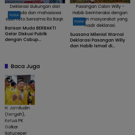
Deklarasi dukungan dari
Pasangan Calon Willy -
pemuda dan mahasiswa
Habib berinteraksi dengan
Politik
saat foto bersama Ra Baqir.
ratusan masyarakat yang
Politik
hadir deklarasi.
Barisan Muda BERBAKTI
Gelar Diskusi Publik
Suasana Milenial Warnai
dengan Cabup
Deklarasi Pasangan Willy
Pamekasan Ra Baqir
dan Habib Ismail di
Kotawaringin Barat
Baca Juga
H. Jamiludin
(tengah),
Ketua PK
Golkar
Batuceper