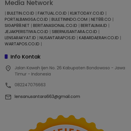
Media Network
|
BULETIN.CO.ID
|
FAKTUAL.CO.ID
|
KLIKTODAY.CO.ID
|
PORTALBANGSA.CO.ID
|
BULETININDO.COM
|
NET88.CO
|
SIGAP88.NET
|
BERITANASIONAL.CO.ID
|
BERITALIMA.ID
|
JEJAKPERISTIWA.CO.ID
|
SIBERNUSANTARA.CO.ID
|
LENSARAKYAT.ID
|
NUSANTARAPOS.ID
|
KABARDAERAH.CO.ID
|
WARTAPOS.CO.ID
|
Info Kontak
Jalan Kawah Ijen No. 26 Kabupaten Bondowoso - Jawa
Timur - Indonesia
082247076663
lensanusantara663@gmail.com