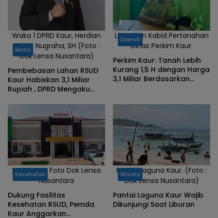
Waka 1 DPRD Kaur, Herdian
Linarman Kabid Pertanahan
Daerah
Sapta Nugraha, SH (Foto :
Dinas Perkim Kaur.
Berita
Dok Lensa Nusantara)
Perkim Kaur: Tanah Lebih
Kurang 1,5 H dengan Harga
Pembebasan Lahan RSUD
3,1 Miliar Berdasarkan
Kaur Habiskan 3,1 Miliar
Penilaian KJPP
Rupiah , DPRD Mengaku
Tidak Mengentahui
RSUD Kaur, Foto Dok Lensa
Pantai Laguna Kaur. (Foto :
Kesehatan
Wisata
Nusantara
Dok Lensa Nusantara)
Dukung Fasilitas
Pantai Laguna Kaur Wajib
Kesehatan RSUD, Pemda
Dikunjungi Saat Liburan
Kaur Anggarkan