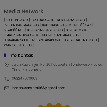
Media Network
|
BULETIN.CO.ID
|
FAKTUAL.CO.ID
|
KLIKTODAY.CO.ID
|
PORTALBANGSA.CO.ID
|
BULETININDO.COM
|
NET88.CO
|
SIGAP88.NET
|
BERITANASIONAL.CO.ID
|
BERITALIMA.ID
|
JEJAKPERISTIWA.CO.ID
|
SIBERNUSANTARA.CO.ID
|
LENSARAKYAT.ID
|
NUSANTARAPOS.ID
|
KABARDAERAH.CO.ID
|
WARTAPOS.CO.ID
|
Info Kontak
Jalan Kawah Ijen No. 26 Kabupaten Bondowoso - Jawa
Timur - Indonesia
082247076663
lensanusantara663@gmail.com