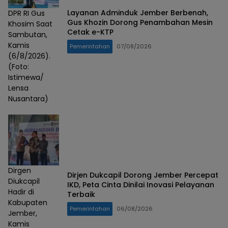
Layanan Adminduk Jember Berbenah,
DPR RI Gus
Gus Khozin Dorong Penambahan Mesin
Khosim Saat
Cetak e-KTP
Sambutan,
Kamis
Pemerintahan
07/08/2026
(6/8/2026).
(Foto:
Istimewa/
Lensa
Nusantara)
Dirgen
Dirjen Dukcapil Dorong Jember Percepat
Diukcapil
IKD, Peta Cinta Dinilai Inovasi Pelayanan
Hadir di
Terbaik
Kabupaten
Pemerintahan
06/08/2026
Jember,
Kamis