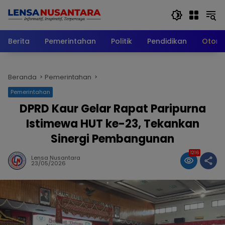
Langsung
ke
konten
Berita
Pemerintahan
Politik
Pendidikan
Otomo
Beranda
Pemerintahan
Pemerintahan
DPRD Kaur Gelar Rapat Paripurna
Istimewa HUT ke-23, Tekankan
Sinergi Pembangunan
1216
Lensa Nusantara
23/05/2026