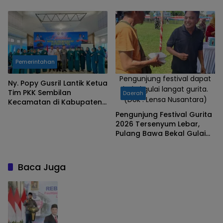
Pengadaan Lahan
Perluasan
Pemerintahan
Pengunjung festival dapat
Ny. Popy Gusril Lantik Ketua
bekal gulai langat gurita.
Tim PKK Sembilan
Daerah
(Dok : Lensa Nusantara)
Kecamatan di Kabupaten
Kaur, Tekankan Peran
Pengunjung Festival Gurita
Penting PKK di Desa
2026 Tersenyum Lebar,
Pulang Bawa Bekal Gulai
Langat Gurita
Baca Juga