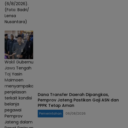
(6/8/2026).
(Foto: Badri/
Lensa
Nusantara)
Wakil Gubernur
Jawa Tengah
Taj Yasin
Maimoen
menyampaikan
penjelasan
Dana Transfer Daerah Dipangkas,
terkait kondisi
Pemprov Jateng Pastikan Gaji ASN dan
belanja
PPPK Tetap Aman
pegawai
Pemerintahan
06/08/2026
Pemprov
Jateng dalam
Rapat Paripurna