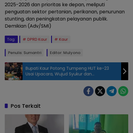
2025-2026 dan prioritas ke depan, meliputi
penguatan sektor pertanian, perikanan, penurunan
stunting, dan peningkatan pelayanan publik.
Demikian (Adv/SMI)
Tag:
DPRD Kaur
Kaur
Penulis: Sumantri
Editor: Mulyono
Bupati Kaur Potong Tumpeng HUT ke-23
Usai Upacara, Wujud Syukur dan
Kebersamaan
Paripurna
Istimewa HUT Ke
23 Kaur.
Sabtu,23/5/2026.
Pos Terkait
( Foto : Dok
Lensa
Nusantara)