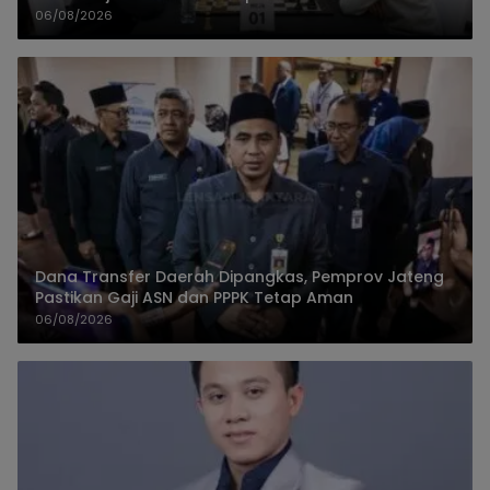
2026
06/08/2026
Dana Transfer Daerah Dipangkas, Pemprov Jateng
Pastikan Gaji ASN dan PPPK Tetap Aman
06/08/2026