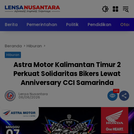
Langsung
ke
konten
Berita
Pemerintahan
Politik
Pendidikan
Otomo
Beranda
Hiburan
Hiburan
Astra Motor Kalimantan Timur 2
Perkuat Solidaritas Bikers Lewat
Anniversary CCI Samarinda
1411
Lensa Nusantara
06/06/2026