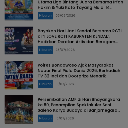
Utama Liga Bintang Juara Bersama Irfan
Hakim & Yuki Kato Tayang Mulai 14
Agustus!
Hiburan
03/08/2026
Rayakan Hari Jadi Kendal Bersama RCTI
di “I LOVE RCTI KABUPATEN KENDAL”,
Hadirkan Deretan Artis dan Beragam
Aktivitas Seru
Hiburan
23/07/2026
Polres Bondowoso Ajak Masyarakat
Nobar Final Piala Dunia 2026, Berhadiah
TV 32 Inci dan Doorprize Menarik
Hiburan
19/07/2026
Persembahan AMF di Hari Bhayangkara
ke 80, Penampilan Spektakuler Seni
Saleho Karya Budaya di Banjarnegara
Sukses
Hiburan
13/07/2026