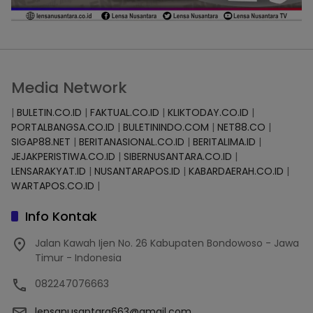
Media Network
|
BULETIN.CO.ID
|
FAKTUAL.CO.ID
|
KLIKTODAY.CO.ID
|
PORTALBANGSA.CO.ID
|
BULETININDO.COM
|
NET88.CO
|
SIGAP88.NET
|
BERITANASIONAL.CO.ID
|
BERITALIMA.ID
|
JEJAKPERISTIWA.CO.ID
|
SIBERNUSANTARA.CO.ID
|
LENSARAKYAT.ID
|
NUSANTARAPOS.ID
|
KABARDAERAH.CO.ID
|
WARTAPOS.CO.ID
|
Info Kontak
Jalan Kawah Ijen No. 26 Kabupaten Bondowoso - Jawa
Timur - Indonesia
082247076663
lensanusantara663@gmail.com