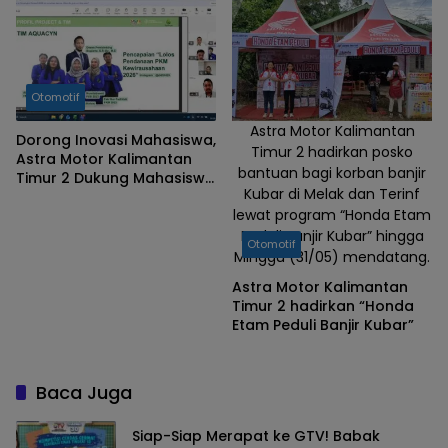
SportiNew Honda Vario Evo
160
Otomotif
Astra Motor Kalimantan
Dorong Inovasi Mahasiswa,
Timur 2 hadirkan posko
Astra Motor Kalimantan
bantuan bagi korban banjir
Timur 2 Dukung Mahasiswa
Kubar di Melak dan Terinf
Samarinda dalam Astra
lewat program “Honda Etam
Honda SDGs Future
Leaders 2026
Peduli Banjir Kubar” hingga
Otomotif
Minggu (31/05) mendatang.
Astra Motor Kalimantan
Timur 2 hadirkan “Honda
Etam Peduli Banjir Kubar”
Baca Juga
Siap-Siap Merapat ke GTV! Babak