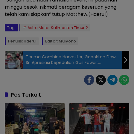
minggu besok, nikmati beragam keseruan yang
telah kami siapkan” tutup Matthew.(Haerul)
Tag:
Astra Motor Kalimantan Timur 2
Penulis: Haerul
Editor: Mulyono
Terima Combine Harvester, Gapoktan Dewi
Sri Apresiasi Kepedulian Gus Fawait
Terhadap Petani Jember
Pos Terkait