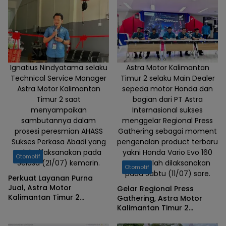
Technical Skill Contest
2026
Ignatius Nindyatama selaku
Astra Motor Kalimantan
Technical Service Manager
Timur 2 selaku Main Dealer
Astra Motor Kalimantan
sepeda motor Honda dan
Timur 2 saat
bagian dari PT Astra
menyampaikan
Internasional sukses
sambutannya dalam
menggelar Regional Press
prosesi peresmian AHASS
Gathering sebagai moment
Sukses Perkasa Abadi yang
pengenalan product terbaru
telah dilaksanakan pada
yakni Honda Vario Evo 160
Otomotif
Selasa (21/07) kemarin.
yang telah dilaksanakan
Otomotif
pada Sabtu (11/07) sore.
Perkuat Layanan Purna
Jual, Astra Motor
Gelar Regional Press
Kalimantan Timur 2
Gathering, Astra Motor
Resmikan AHASS Sukses
Kalimantan Timur 2
Perkasa Abadi
Perkenalkan Skutik