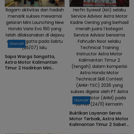
Ragam aktivitas dan hadiah
Herfin Syawal (kiri) selaku
menarik sukses mewarnai
Service Advisor Astra Motor
gelaran Mini Launching New
Kadrie Oening yang berhasil
Honda Vario Evo 160 yang
meraih juara 1 kategori
telah dilaksanakan di dejavu
Service Advisor bersama
cafe Sangatta pada Sabtu
Fahrudin Noor selaku
Otomotif
(25/07) lalu.
Technical Training
Instructor Astra Motor
Sapa Warga Sangatta,
Kalimantan Timur 2
Astra Motor Kalimantan
(tengah) dalam kompetisi
Timur 2 Hadirkan Mini
Astra Honda Motor
Launching New Honda
Technical Skill Contest
Vario Evo 160
(AHM-TSC) 2026 yang
sukses digelar oleh PT Astra
Honda Motor (AHM) pada
Otomotif
Jumat (24/11) kemarin.
Buktikan Layanan Servis
Motor Terbaik, Astra Motor
Kalimantan Timur 2 Sabet
Best Main Dealer di