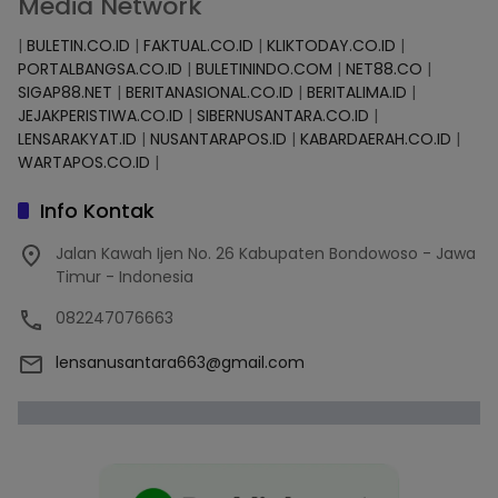
Media Network
|
BULETIN.CO.ID
|
FAKTUAL.CO.ID
|
KLIKTODAY.CO.ID
|
PORTALBANGSA.CO.ID
|
BULETININDO.COM
|
NET88.CO
|
SIGAP88.NET
|
BERITANASIONAL.CO.ID
|
BERITALIMA.ID
|
JEJAKPERISTIWA.CO.ID
|
SIBERNUSANTARA.CO.ID
|
LENSARAKYAT.ID
|
NUSANTARAPOS.ID
|
KABARDAERAH.CO.ID
|
WARTAPOS.CO.ID
|
Info Kontak
Jalan Kawah Ijen No. 26 Kabupaten Bondowoso - Jawa
Timur - Indonesia
082247076663
lensanusantara663@gmail.com