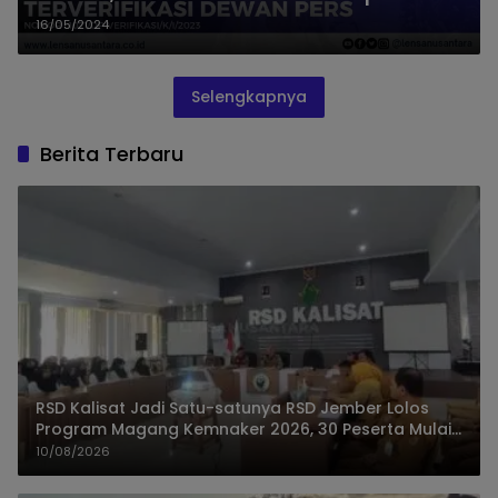
Jember Dipadati Pengunjung
16/05/2024
Selengkapnya
Berita Terbaru
RSD Kalisat Jadi Satu-satunya RSD Jember Lolos
Program Magang Kemnaker 2026, 30 Peserta Mulai
Praktik
10/08/2026