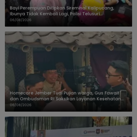
Bayi Perempuan Ditipkan Sireminal Kalipucang,
Ibunya Tidak Kembali Lagi, Polisi Telusuri
Keberadaan Orang Tua
06/08/2026
Homecare Jember Tuai Pujian warga, Gus Fawait
dan Ombudsman RI Saksikan Layanan Kesehatan
Rumah Pasien
06/08/2026