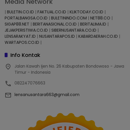
Media Network
|
BULETIN.CO.ID
|
FAKTUAL.CO.ID
|
KLIKTODAY.CO.ID
|
PORTALBANGSA.CO.ID
|
BULETININDO.COM
|
NET88.CO
|
SIGAP88.NET
|
BERITANASIONAL.CO.ID
|
BERITALIMA.ID
|
JEJAKPERISTIWA.CO.ID
|
SIBERNUSANTARA.CO.ID
|
LENSARAKYAT.ID
|
NUSANTARAPOS.ID
|
KABARDAERAH.CO.ID
|
WARTAPOS.CO.ID
|
Info Kontak
Jalan Kawah Ijen No. 26 Kabupaten Bondowoso - Jawa
Timur - Indonesia
082247076663
lensanusantara663@gmail.com