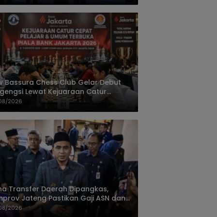
 Bassura Chess Club Gelar Debut
gengsi Lewat Kejuaraan Catur
at Piala Bank Jakarta 2026
08/2026
a Transfer Daerah Dipangkas,
prov Jateng Pastikan Gaji ASN dan
PK Tetap Aman
08/2026