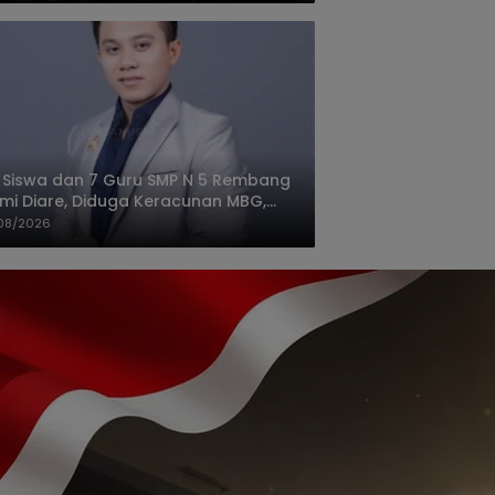
 Siswa dan 7 Guru SMP N 5 Rembang
mi Diare, Diduga Keracunan MBG,
gas: Harus Tanggung Jawab
08/2026