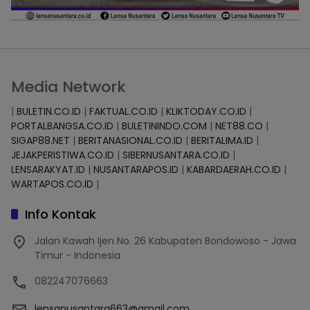
Media Network
|
BULETIN.CO.ID
|
FAKTUAL.CO.ID
|
KLIKTODAY.CO.ID
|
PORTALBANGSA.CO.ID
|
BULETININDO.COM
|
NET88.CO
|
SIGAP88.NET
|
BERITANASIONAL.CO.ID
|
BERITALIMA.ID
|
JEJAKPERISTIWA.CO.ID
|
SIBERNUSANTARA.CO.ID
|
LENSARAKYAT.ID
|
NUSANTARAPOS.ID
|
KABARDAERAH.CO.ID
|
WARTAPOS.CO.ID
|
Info Kontak
Jalan Kawah Ijen No. 26 Kabupaten Bondowoso - Jawa
Timur - Indonesia
082247076663
lensanusantara663@gmail.com