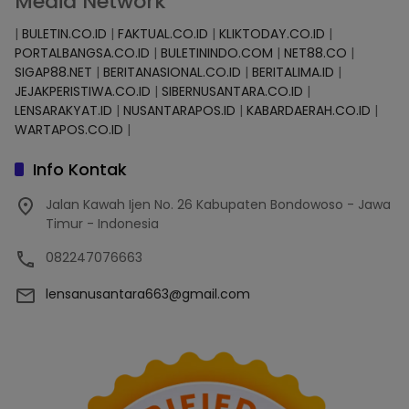
Media Network
|
BULETIN.CO.ID
|
FAKTUAL.CO.ID
|
KLIKTODAY.CO.ID
|
PORTALBANGSA.CO.ID
|
BULETININDO.COM
|
NET88.CO
|
SIGAP88.NET
|
BERITANASIONAL.CO.ID
|
BERITALIMA.ID
|
JEJAKPERISTIWA.CO.ID
|
SIBERNUSANTARA.CO.ID
|
LENSARAKYAT.ID
|
NUSANTARAPOS.ID
|
KABARDAERAH.CO.ID
|
WARTAPOS.CO.ID
|
Info Kontak
Jalan Kawah Ijen No. 26 Kabupaten Bondowoso - Jawa
Timur - Indonesia
082247076663
lensanusantara663@gmail.com