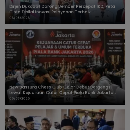
Dirjen Dukcapil Dorong Jember Percepat IKD, Peta
Cinta Dinilai Inovasi Pelayanan Terbaik
06/08/2026
New Bassura Chess Club Gelar Debut Bergengsi
Lewat Kejuaraan Catur Cepat Piala Bank Jakarta
2026
06/08/2026