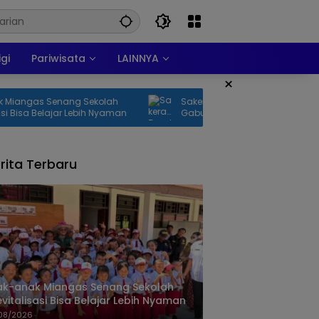
igi
Pariwisata
LAINNYA
×
Sekolah
Sakera Bondowoso Apresiasi Tim
bih Nyaman
Gabungan yang Berhasil Mengevakuasi
Dua Korban Gunung Piramid
rita Terbaru
ak-anak Miangas Senang Sekolah
evitalisasi Bisa Belajar Lebih Nyaman
08/2026