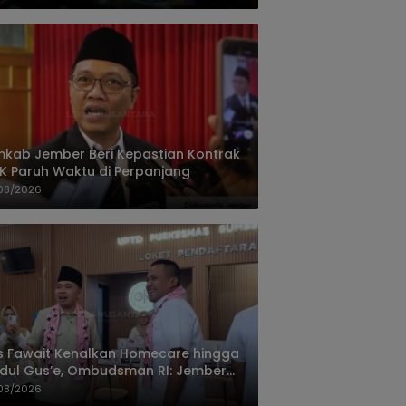
kab Jember Beri Kepastian Kontrak
K Paruh Waktu di Perpanjang
08/2026
 Fawait Kenalkan Homecare hingga
ul Gus’e, Ombudsman RI: Jember
hasil Hadirkan Layanan Kualitas
08/2026