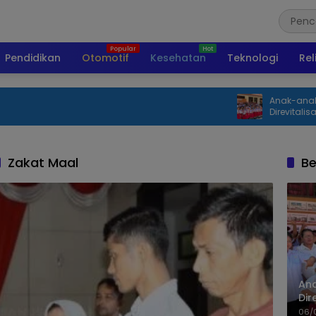
Pendidikan
Otomotif
Kesehatan
Teknologi
Rel
Anak-anak Miangas Senang 
Direvitalisasi Bisa Belajar Le
Zakat Maal
Be
An
Dir
06/