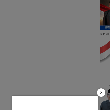
DPRD B
×