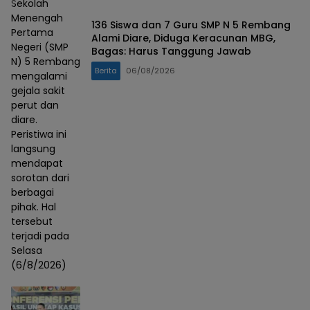
Sekolah
Menengah
136 Siswa dan 7 Guru SMP N 5 Rembang
Pertama
Alami Diare, Diduga Keracunan MBG,
Negeri (SMP
Bagas: Harus Tanggung Jawab
N) 5 Rembang
Berita
06/08/2026
mengalami
gejala sakit
perut dan
diare.
Peristiwa ini
langsung
mendapat
sorotan dari
berbagai
pihak. Hal
tersebut
terjadi pada
Selasa
(6/8/2026)