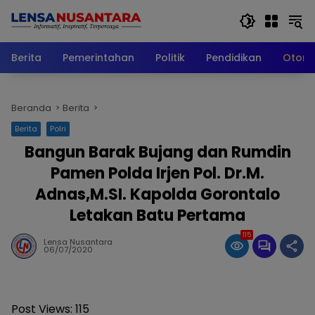
Langsung
ke
konten
Berita
Pemerintahan
Politik
Pendidikan
Otomo
Beranda
Berita
Berita
Polri
Bangun Barak Bujang dan Rumdin
Pamen Polda Irjen Pol. Dr.M.
Adnas,M.SI. Kapolda Gorontalo
Letakan Batu Pertama
115
Lensa Nusantara
06/07/2020
Post Views:
115