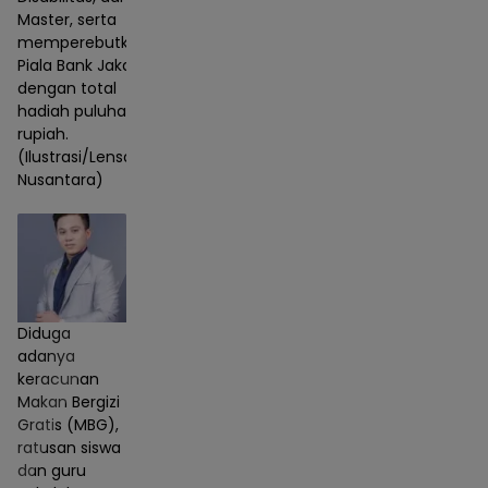
Master, serta
memperebutkan
Piala Bank Jakarta
dengan total
hadiah puluhan juta
rupiah.
(Ilustrasi/Lensa
Nusantara)
Diduga
adanya
keracunan
Makan Bergizi
Gratis (MBG),
ratusan siswa
dan guru