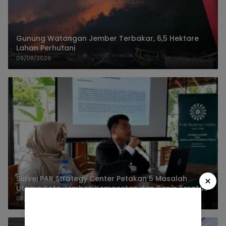
Gunung Watangan Jember Terbakar, 6,5 Hektare
Lahan Perhutani
09/08/2026
×
Survei PAR Strategy Center Petakan 5 Masalah
Utama Kota Jember, Kemacetan dan Banjir Teratas
08/08/2026