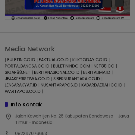
Media Network
|
BULETIN.CO.ID
|
FAKTUAL.CO.ID
|
KLIKTODAY.CO.ID
|
PORTALBANGSA.CO.ID
|
BULETININDO.COM
|
NET88.CO
|
SIGAP88.NET
|
BERITANASIONAL.CO.ID
|
BERITALIMA.ID
|
JEJAKPERISTIWA.CO.ID
|
SIBERNUSANTARA.CO.ID
|
LENSARAKYAT.ID
|
NUSANTARAPOS.ID
|
KABARDAERAH.CO.ID
|
WARTAPOS.CO.ID
|
Info Kontak
Jalan Kawah Ijen No. 26 Kabupaten Bondowoso - Jawa
Timur - Indonesia
082247076663