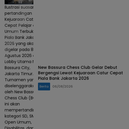
Ilustrasi suasana
pertandingan
Kejuaraan Catur
Cepat Pelajar dan
Umum Terbuka
Piala Bank Jakarta
2026 yang akan
digelar pada 8–9
Agustus 2026 di
Lobby Utama Mall
New Bassura Chess Club Gelar Debut
Bassura City,
Bergengsi Lewat Kejuaraan Catur Cepat
Jakarta Timur.
Piala Bank Jakarta 2026
Turnamen yang
diselenggarakan
Berita
06/08/2026
oleh New Bassura
Chess Club (BCC)
ini akan
mempertandingkan
kategori SD, SMP,
Open Umum,
Disabilitas, dan