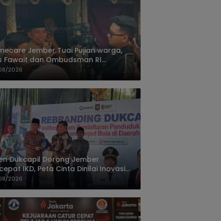
ecare Jember Tuai Pujian warga,
s Fawait dan Ombudsman RI
ksikan Layanan Kesehatan Rumah
08/2026
ien
jen Dukcapil Dorong Jember
cepat IKD, Peta Cinta Dinilai Inovasi
ayanan Terbaik
08/2026