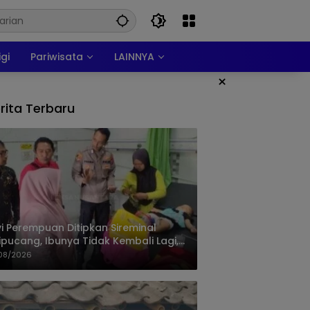
igi
Pariwisata
LAINNYA
×
rita Terbaru
i Perempuan Ditipkan Sireminal
ipucang, Ibunya Tidak Kembali Lagi,
isi Telusuri Keberadaan Orang Tua
08/2026