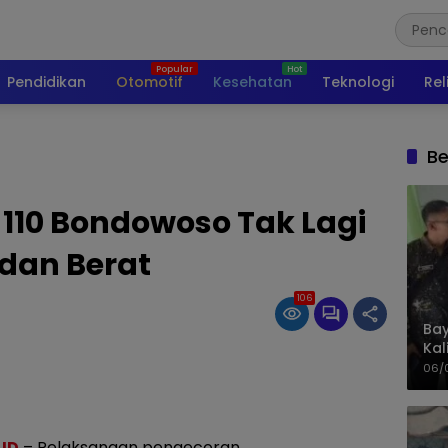
Pendidikan
Otomotif
Kesehatan
Teknologi
Rel
Be
110 Bondowoso Tak Lagi
dan Berat
106
Bay
Kal
Pol
06/
ID
– Pelaksanaan pengecoran