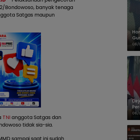
22/Bondowoso, banyak tenaga
anggota Satgas maupun
Hom
Gu
Sa
06/
Pas
Dir
Per
Pel
06/
a
TNI
anggota Satgas dan
owoso tidak sia-sia.
MMD sampai saat ini sudah