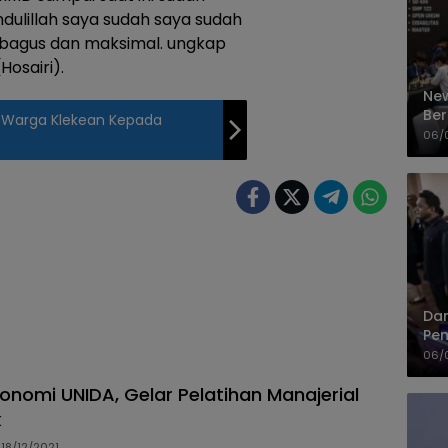
mdulillah saya sudah saya sudah
 bagus dan maksimal. ungkap
Hosairi).
New
Ber
 Warga Klekean Kepada
Cep
06/
Dan
Pem
PP
06/
konomi UNIDA, Gelar Pelatihan Manajerial
k
18/12/2021