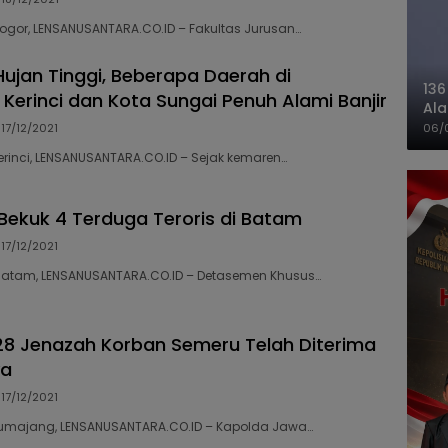
 Bogor, LENSANUSANTARA.CO.ID – Fakultas Jurusan…
Hujan Tinggi, Beberapa Daerah di
136
Kerinci dan Kota Sungai Penuh Alami Banjir
Ala
Ba
17/12/2021
06/
Kerinci, LENSANUSANTARA.CO.ID – Sejak kemaren…
Bekuk 4 Terduga Teroris di Batam
17/12/2021
 Batam, LENSANUSANTARA.CO.ID – Detasemen Khusus…
8 Jenazah Korban Semeru Telah Diterima
ya
17/12/2021
 Lumajang, LENSANUSANTARA.CO.ID – Kapolda Jawa…