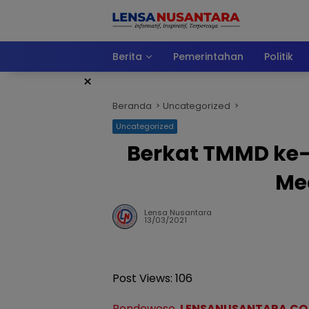
Langsung
ke
konten
Berita
Pemerintahan
Politik
×
Beranda
Uncategorized
Uncategorized
Berkat TMMD ke-
Me
Lensa Nusantara
13/03/2021
Post Views:
106
Bondowoso
,
LENSANUSANTARA.CO.