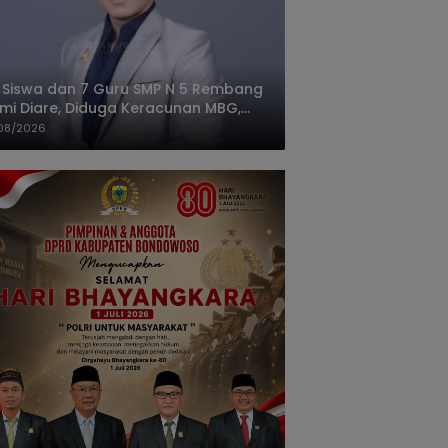
 Siswa dan 7 Guru SMP N 5 Rembang
mi Diare, Diduga Keracunan MBG,
gas: Harus Tanggung Jawab
08/2026