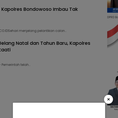
s, Kapolres Bondowoso Imbau Tak
DPRD B
CO.IDSehari menjelang pelantikan calon…
 Jelang Natal dan Tahun Baru, Kapolres
taati
– Pemerintah telah…
×