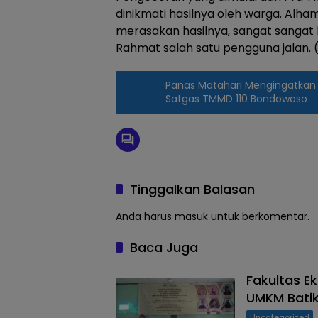
dinikmati hasilnya oleh warga. Alha
merasakan hasilnya, sangat sangat
Rahmat salah satu pengguna jalan. (
Panas Matahari Mengingatkan
Satgas TMMD 110 Bondowoso
Tinggalkan Balasan
Anda harus
masuk
untuk berkomentar.
Baca Juga
Fakultas E
UMKM Bati
Uncategorized