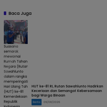
Jagung di Kabupaten
Magetan‎
Baca Juga
Suasana
semarak
mewarnai
Rumah Tahanan
Negara (Rutan)
Sawahlunto
dalam rangka
memperingati
HUT ke-81 RI, Rutan Sawahlunto Hadirkan
Hari Ulang Tahun
Keceriaan dan Semangat Kebersamaan
(HUT) ke-81
bagi Warga Binaan
Kemerdekaan
Republik
Berita
09/08/2026
Indonesia.