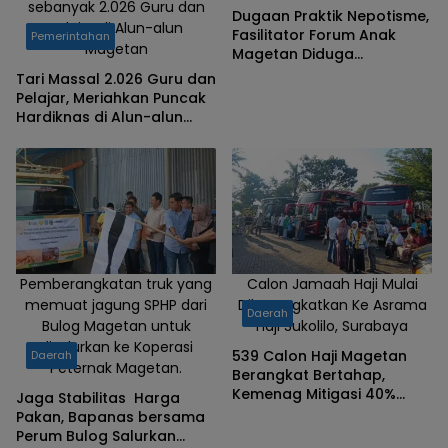
sebanyak 2.026 Guru dan
‎Dugaan Praktik Nepotisme,
Pelajar di Alun-alun
Fasilitator Forum Anak
Pemerintahan
Magetan
Magetan Diduga
Diberhentikan Sepihak
‎Tari Massal 2.026 Guru dan
Pelajar, Meriahkan Puncak
Hardiknas di Alun-alun
Magetan‎
Pemberangkatan truk yang
Calon Jamaah Haji Mulai
memuat jagung SPHP dari
Diberangkatkan Ke Asrama
Daerah
Bulog Magetan untuk
Haji Sukolilo, Surabaya
disalurkan ke Koperasi
‎539 Calon Haji Magetan
Daerah
Peternak Magetan.
Berangkat Bertahap,
Kemenag Mitigasi 40%
‎Jaga Stabilitas Harga
Jemaah Riwayat Hipertensi
Pakan, Bapanas bersama
Perum Bulog Salurkan