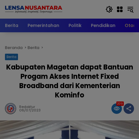
Langsung
ke
konten
Berita
Pemerintahan
Politik
Pendidikan
Otomo
Beranda
Berita
Berita
Kabupaten Magetan dapat Bantuan
Progam Akses Internet Fixed
Broadband dari Kementerian
Kominfo
209
Redaktur
06/07/2023