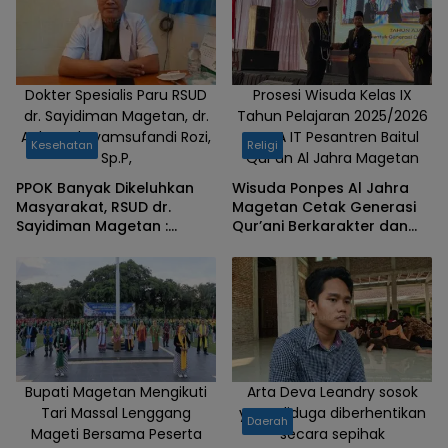
Dokter Spesialis Paru RSUD
Prosesi Wisuda Kelas IX
dr. Sayidiman Magetan, dr.
Tahun Pelajaran 2025/2026
Achmad Syamsufandi Rozi,
XII MA IT Pesantren Baitul
Kesehatan
Religi
Sp.P,
Qur'an Al Jahra Magetan
PPOK Banyak Dikeluhkan
‎Wisuda Ponpes Al Jahra
Masyarakat, RSUD dr.
Magetan Cetak Generasi
Sayidiman Magetan :
Qur’ani Berkarakter dan
Bahaya Rokok terhadap
Berprestasi
Kesehatan Paru
Bupati Magetan Mengikuti
Arta Deva Leandry sosok
Tari Massal Lenggang
yang diduga diberhentikan
Daerah
Mageti Bersama Peserta
secara sepihak