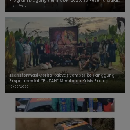
Program Magang Kemnaker 2026, 30 Peserta Mulai
Praktik
10/08/2026
Transformasi Cerita Rakyat Jember ke Panggung
Eksperimental: “BUTAH” Membaca Krisis Ekologi
10/08/2026