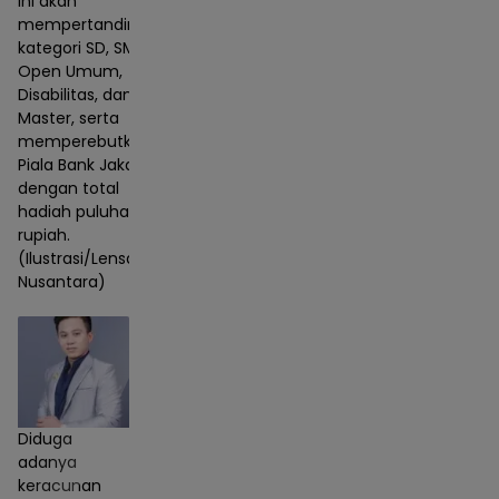
ini akan
mempertandingkan
kategori SD, SMP,
Open Umum,
Disabilitas, dan
Master, serta
memperebutkan
Piala Bank Jakarta
dengan total
hadiah puluhan juta
rupiah.
(Ilustrasi/Lensa
Nusantara)
Diduga
adanya
keracunan