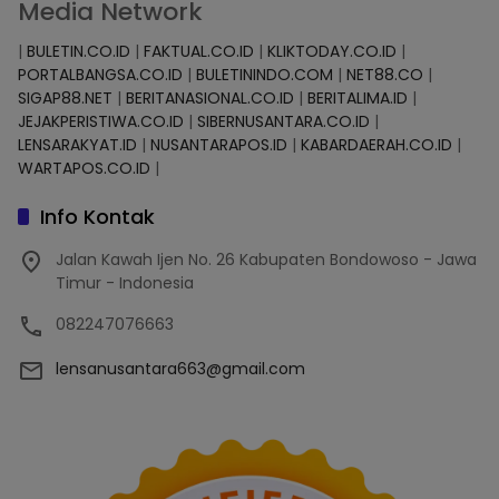
Media Network
|
BULETIN.CO.ID
|
FAKTUAL.CO.ID
|
KLIKTODAY.CO.ID
|
PORTALBANGSA.CO.ID
|
BULETININDO.COM
|
NET88.CO
|
SIGAP88.NET
|
BERITANASIONAL.CO.ID
|
BERITALIMA.ID
|
JEJAKPERISTIWA.CO.ID
|
SIBERNUSANTARA.CO.ID
|
LENSARAKYAT.ID
|
NUSANTARAPOS.ID
|
KABARDAERAH.CO.ID
|
WARTAPOS.CO.ID
|
Info Kontak
Jalan Kawah Ijen No. 26 Kabupaten Bondowoso - Jawa
Timur - Indonesia
082247076663
lensanusantara663@gmail.com