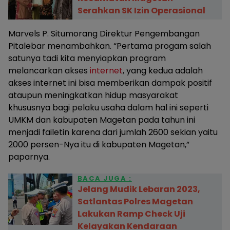
Serahkan SK Izin Operasional
Marvels P. Situmorang Direktur Pengembangan
Pitalebar menambahkan. “Pertama progam salah
satunya tadi kita menyiapkan program
melancarkan akses
internet
, yang kedua adalah
akses internet ini bisa memberikan dampak positif
ataupun meningkatkan hidup masyarakat
khususnya bagi pelaku usaha dalam hal ini seperti
UMKM dan kabupaten Magetan pada tahun ini
menjadi failetin karena dari jumlah 2600 sekian yaitu
2000 persen-Nya itu di kabupaten Magetan,”
paparnya.
BACA JUGA :
Jelang Mudik Lebaran 2023,
Satlantas Polres Magetan
Lakukan Ramp Check Uji
Kelayakan Kendaraan