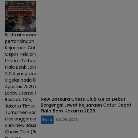
Ilustrasi suasana
pertandingan
Kejuaraan Catur
Cepat Pelajar dan
Umum Terbuka
Piala Bank Jakarta
2026 yang akan
digelar pada 8–9
Agustus 2026 di
Lobby Utama Mall
New Bassura Chess Club Gelar Debut
Bassura City,
Bergengsi Lewat Kejuaraan Catur Cepat
Jakarta Timur.
Piala Bank Jakarta 2026
Turnamen yang
diselenggarakan
Berita
06/08/2026
oleh New Bassura
Chess Club (BCC)