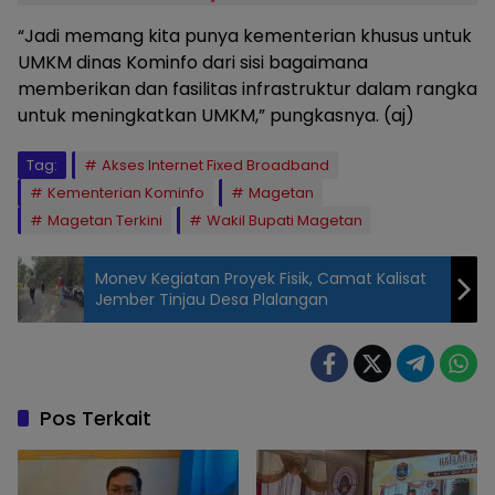
“Jadi memang kita punya kementerian khusus untuk
UMKM dinas Kominfo dari sisi bagaimana
memberikan dan fasilitas infrastruktur dalam rangka
untuk meningkatkan UMKM,” pungkasnya. (aj)
Tag:
Akses Internet Fixed Broadband
Kementerian Kominfo
Magetan
Magetan Terkini
Wakil Bupati Magetan
Monev Kegiatan Proyek Fisik, Camat Kalisat
Jember Tinjau Desa Plalangan
Pos Terkait