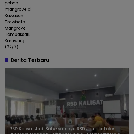
pohon
mangrove di
Kawasan
Ekowisata
Mangrove
Tambaksari,
Karawang
(22/7)
Berita Terbaru
RSD Kalisat Jadi Satu-satunya RSD Jember Lolos