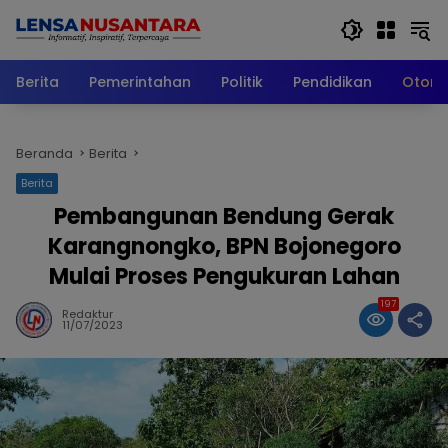
Langsung
ke
konten
Berita
Pemerintahan
Politik
Pendidikan
Otomo
Beranda
Berita
Berita
Pembangunan Bendung Gerak
Karangnongko, BPN Bojonegoro
Mulai Proses Pengukuran Lahan
197
Redaktur
11/07/2023