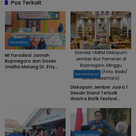
Pos Terkait
Pendidikan
Standar UMKM Diskopum
MI Faradisal Jannah
Jember Ikut Pameran di
Bojonegoro dan Dosen
Bojonegoro, Minggu
Unidha Malang Dr. Etty
(22/6/2025).(Foto: Badri/
Umamy Jalin Kemitraan
Pemerintahan
Lensa Nusantara)
Pendidikan Karakter
Diskopum Jember Juara 1
Desain Stand Terbaik
Wastra Batik Festival
Pameran di Bojonegoro
Pemerintahan