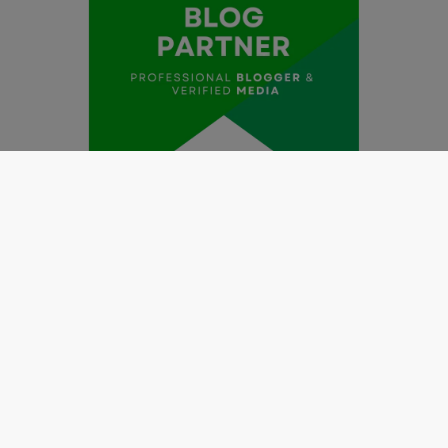
Redaksi
Pedoman Media Siber
Kode Etik Jurnalistik
Perlindungan Profesi Wartawan
Info Iklan
Disclaimer
Tentang Kami