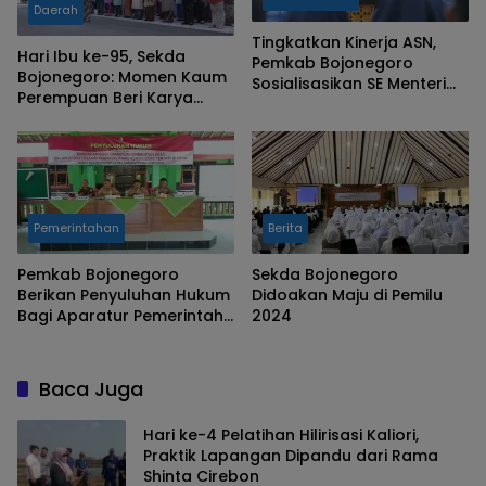
Daerah
Tingkatkan Kinerja ASN,
Hari Ibu ke-95, Sekda
Pemkab Bojonegoro
Bojonegoro: Momen Kaum
Sosialisasikan SE Menteri
Perempuan Beri Karya
PAN RB
Nyata dalam
Pembangunan
Pemerintahan
Berita
Pemkab Bojonegoro
Sekda Bojonegoro
Berikan Penyuluhan Hukum
Didoakan Maju di Pemilu
Bagi Aparatur Pemerintah
2024
Desa
Baca Juga
Hari ke-4 Pelatihan Hilirisasi Kaliori,
Praktik Lapangan Dipandu dari Rama
Shinta Cirebon