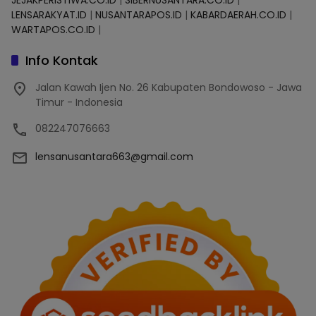
JEJAKPERISTIWA.CO.ID
|
SIBERNUSANTARA.CO.ID
|
LENSARAKYAT.ID
|
NUSANTARAPOS.ID
|
KABARDAERAH.CO.ID
|
WARTAPOS.CO.ID
|
Info Kontak
Jalan Kawah Ijen No. 26 Kabupaten Bondowoso - Jawa
Timur - Indonesia
082247076663
lensanusantara663@gmail.com