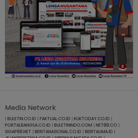
Media Network
|
BULETIN.CO.ID
|
FAKTUAL.CO.ID
|
KLIKTODAY.CO.ID
|
PORTALBANGSA.CO.ID
|
BULETININDO.COM
|
NET88.CO
|
SIGAP88.NET
|
BERITANASIONAL.CO.ID
|
BERITALIMA.ID
|