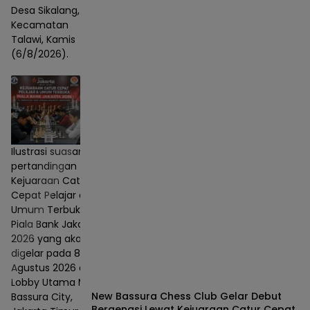
Desa Sikalang,
Kecamatan
Talawi, Kamis
(6/8/2026).
Ilustrasi suasana
pertandingan
Kejuaraan Catur
Cepat Pelajar dan
Umum Terbuka
Piala Bank Jakarta
2026 yang akan
digelar pada 8–9
Agustus 2026 di
Lobby Utama Mall
New Bassura Chess Club Gelar Debut
Bassura City,
Bergengsi Lewat Kejuaraan Catur Cepat