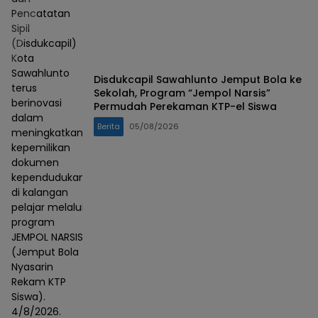
Pencatatan
Sipil
(Disdukcapil)
Kota
Sawahlunto
Disdukcapil Sawahlunto Jemput Bola ke
terus
Sekolah, Program “Jempol Narsis”
berinovasi
Permudah Perekaman KTP-el Siswa
dalam
Berita
05/08/2026
meningkatkan
kepemilikan
dokumen
kependudukan
di kalangan
pelajar melalui
program
JEMPOL NARSIS
(Jemput Bola
Nyasarin
Rekam KTP
Siswa).
4/8/2026.