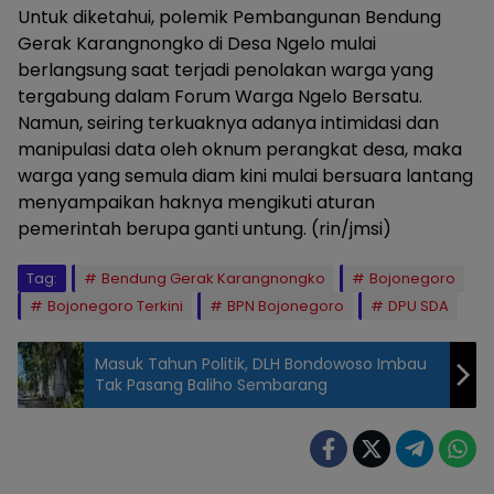
Untuk diketahui, polemik Pembangunan Bendung
Gerak Karangnongko di Desa Ngelo mulai
berlangsung saat terjadi penolakan warga yang
tergabung dalam Forum Warga Ngelo Bersatu.
Namun, seiring terkuaknya adanya intimidasi dan
manipulasi data oleh oknum perangkat desa, maka
warga yang semula diam kini mulai bersuara lantang
menyampaikan haknya mengikuti aturan
pemerintah berupa ganti untung. (rin/jmsi)
Tag:
Bendung Gerak Karangnongko
Bojonegoro
Bojonegoro Terkini
BPN Bojonegoro
DPU SDA
Masuk Tahun Politik, DLH Bondowoso Imbau
Tak Pasang Baliho Sembarang