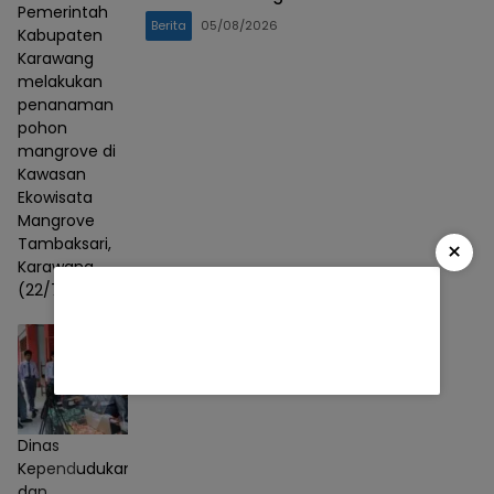
Pemerintah
Berita
05/08/2026
Kabupaten
Karawang
melakukan
penanaman
pohon
mangrove di
Kawasan
Ekowisata
Mangrove
Tambaksari,
×
Karawang
(22/7)
Dinas
Kependudukan
dan