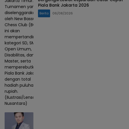
Jakarta Timur.
Piala Bank Jakarta 2026
Turnamen yang
diselenggarakan
Berita
06/08/2026
oleh New Bassura
Chess Club (BCC)
ini akan
mempertandingkan
kategori SD, SMP,
Open Umum,
Disabilitas, dan
Master, serta
memperebutkan
Piala Bank Jakarta
dengan total
hadiah puluhan juta
rupiah.
(Ilustrasi/Lensa
Nusantara)