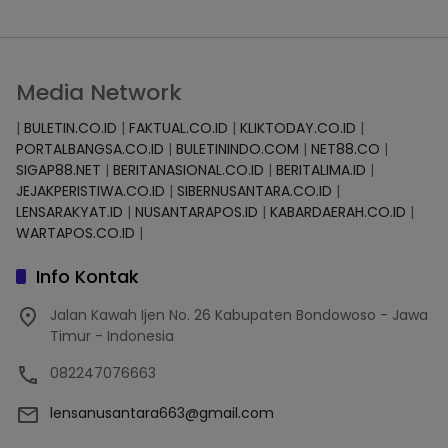
Media Network
|
BULETIN.CO.ID
|
FAKTUAL.CO.ID
|
KLIKTODAY.CO.ID
|
PORTALBANGSA.CO.ID
|
BULETININDO.COM
|
NET88.CO
|
SIGAP88.NET
|
BERITANASIONAL.CO.ID
|
BERITALIMA.ID
|
JEJAKPERISTIWA.CO.ID
|
SIBERNUSANTARA.CO.ID
|
LENSARAKYAT.ID
|
NUSANTARAPOS.ID
|
KABARDAERAH.CO.ID
|
WARTAPOS.CO.ID
|
Info Kontak
Jalan Kawah Ijen No. 26 Kabupaten Bondowoso - Jawa
Timur - Indonesia
082247076663
lensanusantara663@gmail.com