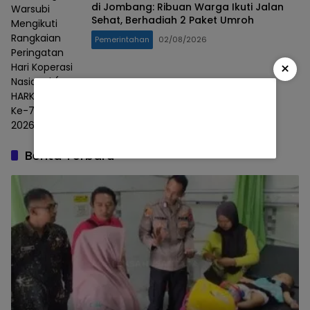
di Jombang: Ribuan Warga Ikuti Jalan
Warsubi
Sehat, Berhadiah 2 Paket Umroh
Mengikuti
Rangkaian
Pemerintahan
02/08/2026
Peringatan
×
Hari Koperasi
Nasional (
HARKOPNAS)
Ke-79 Tahun
2026
Berita Terbaru