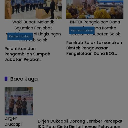
Wakil Bupati Melantik
BINTEK Pengelolaan Dana
Sejumlah Penjabat
Bos dan Dana Komite
Pemerintahan
Administrator di Lingkungan
Sekolah Kabupaten Solok
Pemerintahan
Pemkab Solok
Pemkab Solok Laksanakan
Bimtek Pengawasan
Pelantikan dan
Pengelolaan Dana BOS
Pengambilan Sumpah
dan Dana Komite Sekolah
Jabatan Pejabat
untuk SMP se-Kabupaten
Administrator di
Solok
Lingkungan Pemkab Solok
Baca Juga
Dirgen
Dirjen Dukcapil Dorong Jember Percepat
Diukcapil
IKD, Peta Cinta Dinilai Inovasi Pelayanan