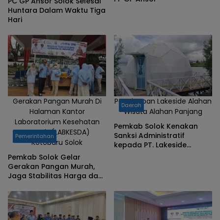
PC GP Ansor Solok Selesai
Huntara Dalam Waktu Tiga
Hari
Gerakan Pangan Murah Di
Penginapan Lakeside Alahan
Daerah
Halaman Kantor
Wisata Alahan Panjang
Laboratorium Kesehatan
Pemkab Solok Kenakan
Daerah (LABKESDA)
Sanksi Administratif
Pemerintahan
Kotobaru Solok
kepada PT. Lakeside
Alahan Wisata
Pemkab Solok Gelar
Gerakan Pangan Murah,
Jaga Stabilitas Harga dan
Daya Beli Masyarakat