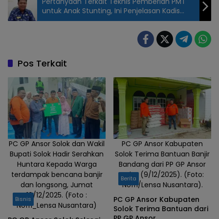
Pertanyaan Terkait Teknis Pemberian PMT
untuk Anak Stunting, Ini Penjelasan Kadis
Kesehatan Bulukumba
Rapat
koordinasi
tim
percepatan
Pos Terkait
penurunan
stunting(
TPPS ) Di
aula islamic
center koto
baru
PC GP Ansor Solok dan Wakil
PC GP Ansor Kabupaten
Bupati Solok Hadir Serahkan
Solok Terima Bantuan Banjir
Huntara Kepada Warga
Bandang dari PP GP Ansor
terdampak bencana banjir
Rabu (9/12/2025). (Foto:
Berita
dan longsong, Jumat
Nofri/Lensa Nusantara).
19/12/2025. (Foto :
PC GP Ansor Kabupaten
Bisnis
Nofri_Lensa Nusantara)
Solok Terima Bantuan dari
PP GP Ansor