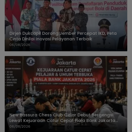
Dirjen Dukcapil Dorong Jember Percepat IKD, Peta
Cinta Dinilai Inovasi Pelayanan Terbaik
06/08/2026
New Bassura Chess Club Gelar Debut Bergengsi
Lewat Kejuaraan Catur Cepat Piala Bank Jakarta
2026
06/08/2026