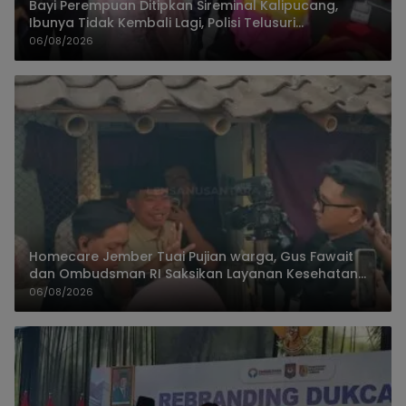
Bayi Perempuan Ditipkan Sireminal Kalipucang,
Ibunya Tidak Kembali Lagi, Polisi Telusuri
Keberadaan Orang Tua
06/08/2026
Homecare Jember Tuai Pujian warga, Gus Fawait
dan Ombudsman RI Saksikan Layanan Kesehatan
Rumah Pasien
06/08/2026