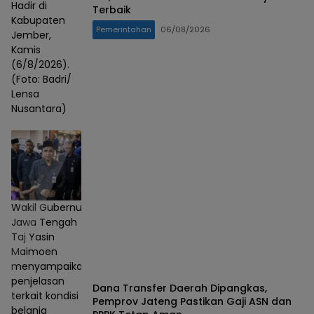
Hadir di
Terbaik
Kabupaten
Pemerintahan
06/08/2026
Jember,
Kamis
(6/8/2026).
(Foto: Badri/
Lensa
Nusantara)
Wakil Gubernur
Jawa Tengah
Taj Yasin
Maimoen
menyampaikan
penjelasan
Dana Transfer Daerah Dipangkas,
terkait kondisi
Pemprov Jateng Pastikan Gaji ASN dan
belanja