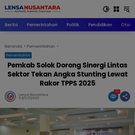
Langsung
ke
konten
Berita
Pemerintahan
Politik
Pendidikan
Otomo
Beranda
Pemerintahan
Pemerintahan
Pemkab Solok Dorong Sinergi Lintas
Sektor Tekan Angka Stunting Lewat
Rakor TPPS 2025
301
Lensa Nusantara
04/07/2025