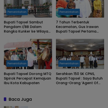
Pemerintahan
Pemerintahan
Bupati Tapsel Sambut
7 Tahun Terbentuk
Pangdam I/BB Dalam
Kecamatan, Gus Irawan
Rangka Kunker ke Wilayah
Bupati Tapsel Pertama
Korem 023/Kawal
Buka MTQ Angkola Muara
Samudera
Tais
Pemerintahan
Pemerintahan
Bupati Tapsel Dorong MTQ
Serahkan 150 SK CPNS,
Sipirok Percepat Kemajuan
Bupati Tapsel : Saya Butuh
Ibu Kota Kabupaten
Orang-Orang ‘Agent Of
Change’
Baca Juga