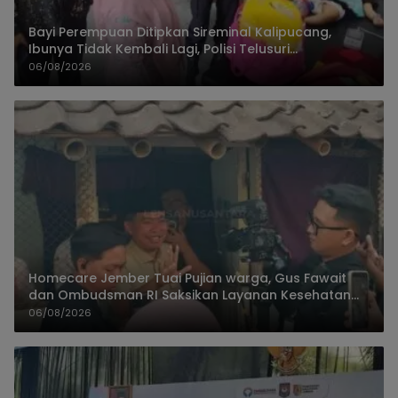
Bayi Perempuan Ditipkan Sireminal Kalipucang,
Ibunya Tidak Kembali Lagi, Polisi Telusuri
Keberadaan Orang Tua
06/08/2026
Homecare Jember Tuai Pujian warga, Gus Fawait
dan Ombudsman RI Saksikan Layanan Kesehatan
Rumah Pasien
06/08/2026