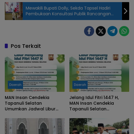
Mewakili Bupati Dolly, Sekda Tapsel Hadiri
Pembukaan Konsultasi Publik Rancangan
Awal RPJPD Tahun 2025-2045
Pos Terkait
Daerah
Daerah
MAN Insan Cendekia
Jelang Idul Fitri 1447 H,
Tapanuli Selatan
MAN Insan Cendekia
Umumkan Jadwal Libur
Tapanuli Selatan
dan Aturan Baru
Umumkan Jadwal Libur
Penggunaan Gawai
dan Aturan Baru
Penggunaan Gawai