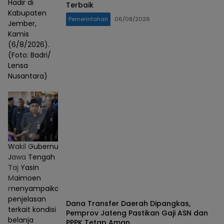
Hadir di
Terbaik
Kabupaten
Pemerintahan
06/08/2026
Jember,
Kamis
(6/8/2026).
(Foto: Badri/
Lensa
Nusantara)
Wakil Gubernur
Jawa Tengah
Taj Yasin
Maimoen
menyampaikan
penjelasan
Dana Transfer Daerah Dipangkas,
terkait kondisi
Pemprov Jateng Pastikan Gaji ASN dan
belanja
PPPK Tetap Aman