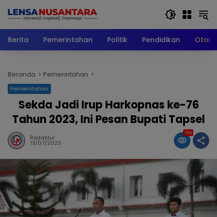
Langsung
ke
konten
Berita
Pemerintahan
Politik
Pendidikan
Otomo
Beranda
Pemerintahan
Pemerintahan
Sekda Jadi Irup Harkopnas ke-76
Tahun 2023, Ini Pesan Bupati Tapsel
166
Redaktur
13/07/2023