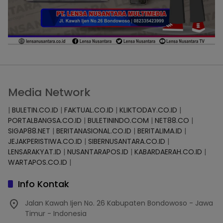
Media Network
|
BULETIN.CO.ID
|
FAKTUAL.CO.ID
|
KLIKTODAY.CO.ID
|
PORTALBANGSA.CO.ID
|
BULETININDO.COM
|
NET88.CO
|
SIGAP88.NET
|
BERITANASIONAL.CO.ID
|
BERITALIMA.ID
|
JEJAKPERISTIWA.CO.ID
|
SIBERNUSANTARA.CO.ID
|
LENSARAKYAT.ID
|
NUSANTARAPOS.ID
|
KABARDAERAH.CO.ID
|
WARTAPOS.CO.ID
|
Info Kontak
Jalan Kawah Ijen No. 26 Kabupaten Bondowoso - Jawa
Timur - Indonesia