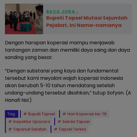
BACA JUGA :
Bupati Tapsel Mutasi Sejumlah
Pejabat, Ini Nama-namanya
Dengan harapan koperasi mampu menjawab
tantangan zaman dan memiliki daya saing dan daya
sanding yang besar.
“Dengan substansi yang kaya dan fundamental
tersebut kami meyakini wajah koperasi Indonesia
akan berubah 5-10 tahun mendatang setelah
undang-undang tersebut disahkan,” tutup Sofyan. (A
Hanafi Nst)
Tag:
Bupati Tapsel
Hari Koperasi ke-76
Inspektur Upacara
Sekda Tapsel
Tapanuli Selatan
Tapsel Terkini