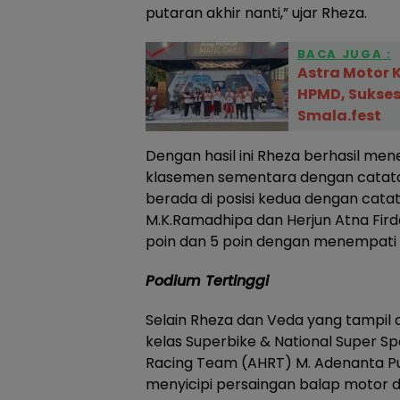
putaran akhir nanti,” ujar Rheza.
BACA JUGA :
Astra Motor K
HPMD, Sukse
Smala.fest
Dengan hasil ini Rheza berhasil me
klasemen sementara dengan catata
berada di posisi kedua dengan cata
M.K.Ramadhipa dan Herjun Atna Fi
poin dan 5 poin dengan menempati p
Podium Tertinggi
Selain Rheza dan Veda yang tampil 
kelas Superbike & National Super S
Racing Team (AHRT) M. Adenanta Pu
menyicipi persaingan balap motor d