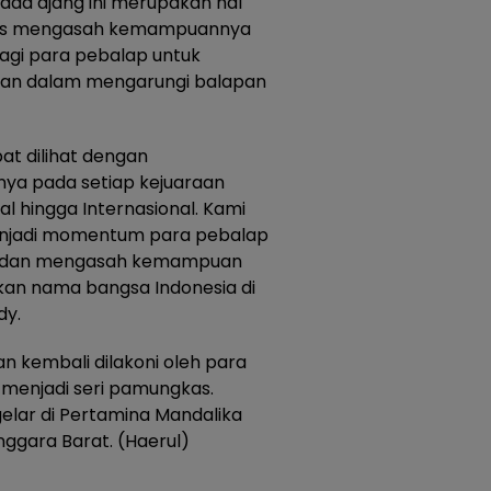
ada ajang ini merupakan hal
erus mengasah kemampuannya
gi para pebalap untuk
an dalam mengarungi balapan
at dilihat dengan
ya pada setiap kejuaraan
nal hingga Internasional. Kami
enjadi momentum para pebalap
ik dan mengasah kemampuan
an nama bangsa Indonesia di
dy.
n kembali dilakoni oleh para
menjadi seri pamungkas.
gelar di Pertamina Mandalika
enggara Barat. (Haerul)