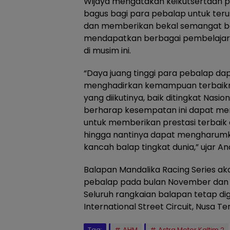
Wijaya mengatakan keikutsertaan p
bagus bagi para pebalap untuk t
dan memberikan bekal semangat ba
mendapatkan berbagai pembelajar
di musim ini.
“Daya juang tinggi para pebalap dap
menghadirkan kemampuan terbaikn
yang diikutinya, baik ditingkat Nasio
berharap kesempatan ini dapat m
untuk memberikan prestasi terba
hingga nantinya dapat mengharumk
kancah balap tingkat dunia,” ujar An
Balapan Mandalika Racing Series aka
pebalap pada bulan November dan 
Seluruh rangkaian balapan tetap di
International Street Circuit, Nusa T
Tag:
AHM
Astra Motor Kaltim 2