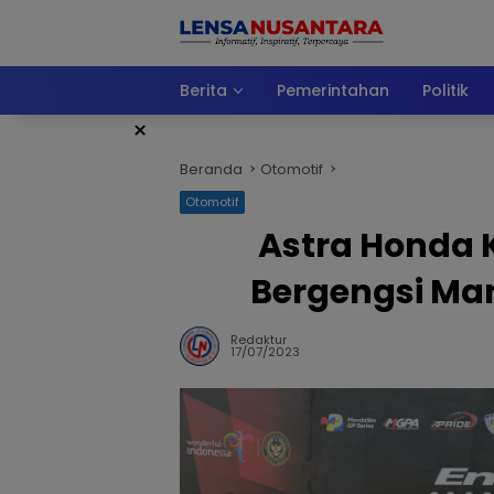
Langsung
ke
konten
Berita
Pemerintahan
Politik
×
Beranda
Otomotif
Otomotif
Astra Honda 
Bergengsi Man
Redaktur
17/07/2023