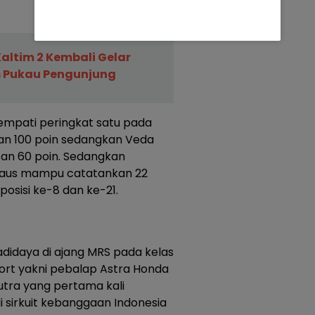
altim 2 Kembali Gelar
s Pukau Pengunjung
nempati peringkat satu pada
n 100 poin sedangkan Veda
tan 60 poin. Sedangkan
rdaus mampu catatankan 22
osisi ke-8 dan ke-21.
adidaya di ajang MRS pada kelas
port yakni pebalap Astra Honda
tra yang pertama kali
i sirkuit kebanggaan Indonesia