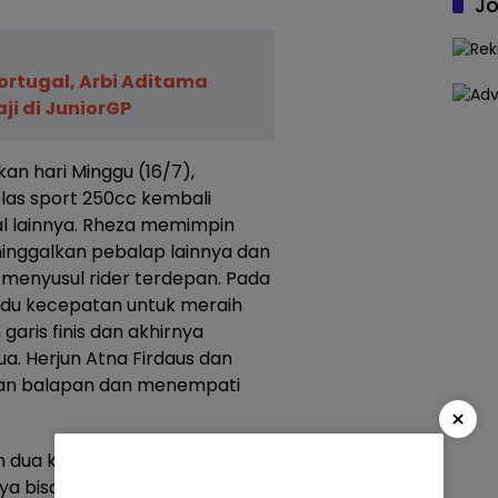
Jo
Portugal, Arbi Aditama
ji di JuniorGP
an hari Minggu (16/7),
las sport 250cc kembali
al lainnya. Rheza memimpin
inggalkan pebalap lainnya dan
menyusul rider terdepan. Pada
radu kecepatan untuk meraih
ris finis dan akhirnya
. Herjun Atna Firdaus dan
kan balapan dan menempati
×
dua kali podium tertinggi di
ya bisa terus terjadi sampai