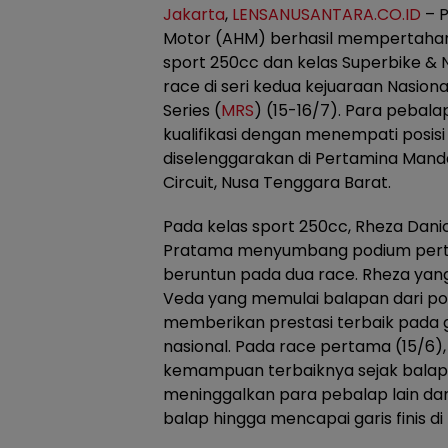
Jakarta
,
LENSANUSANTARA.CO.ID
– P
Motor (AHM) berhasil mempertahank
sport 250cc dan kelas Superbike & 
race di seri kedua kejuaraan Nasiona
Series (
MRS
) (15-16/7). Para pebalap
kualifikasi dengan menempati posisi
diselenggarakan di Pertamina Mandal
Circuit, Nusa Tenggara Barat.
Pada kelas sport 250cc, Rheza Dan
Pratama menyumbang podium pert
beruntun pada dua race. Rheza yang
Veda yang memulai balapan dari posi
memberikan prestasi terbaik pada 
nasional. Pada race pertama (15/6
kemampuan terbaiknya sejak balap
meninggalkan para pebalap lain dan
balap hingga mencapai garis finis di