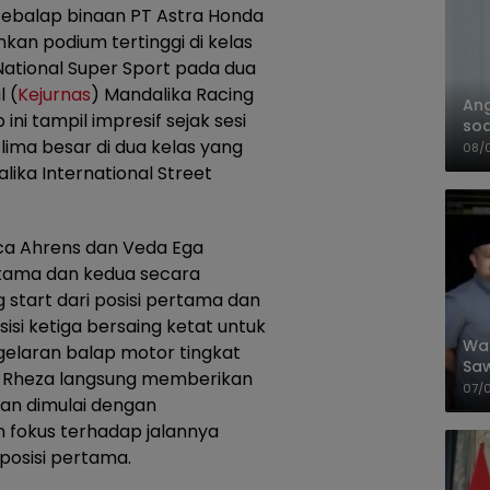
ebalap binaan PT Astra Honda
an podium tertinggi di kelas
National Super Sport pada dua
l (
Kejurnas
) Mandalika Racing
An
 ini tampil impresif sejak sesi
soa
 lima besar di dua kelas yang
Pa
08/
ika International Street
ica Ahrens dan Veda Ega
ama dan kedua secara
 start dari posisi pertama dan
si ketiga bersaing ketat untuk
Wal
gelaran balap motor tingkat
Saw
), Rheza langsung memberikan
Sik
07/
an dimulai dengan
Mit
 fokus terhadap jalannya
 posisi pertama.