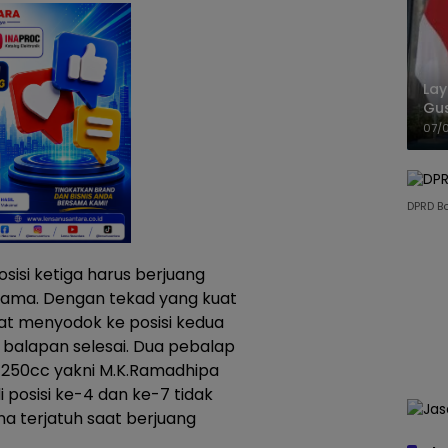
La
Gu
Cet
07/
DPRD B
sisi ketiga harus berjuang
ama. Dengan tekad yang kuat
t menyodok ke posisi kedua
balapan selesai. Dua pebalap
t 250cc yakni M.K.Ramadhipa
i posisi ke-4 dan ke-7 tidak
a terjatuh saat berjuang