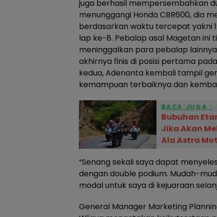
juga berhasil mempersembahkan du
menunggangi Honda CBR600, dia me
berdasarkan waktu tercepat yakni 
lap ke-8. Pebalap asal Magetan ini
meninggalkan para pebalap lainnya
akhirnya finis di posisi pertama pa
kedua, Adenanta kembali tampil g
kemampuan terbaiknya dan kembal
BACA JUGA :
Bubuhan Etam
Jika Akan Me
Ala Astra Mot
“Senang sekali saya dapat menyelesa
dengan double podium. Mudah-mud
modal untuk saya di kejuaraan selanj
General Manager Marketing Plannin