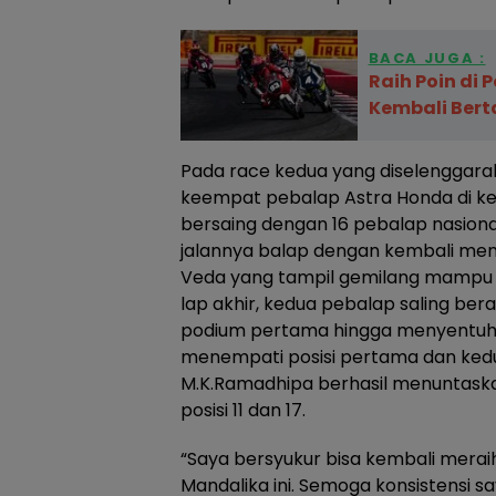
BACA JUGA :
Raih Poin di 
Kembali Berta
Pada race kedua yang diselenggarak
keempat pebalap Astra Honda di ke
bersaing dengan 16 pebalap nasion
jalannya balap dengan kembali men
Veda yang tampil gemilang mampu 
lap akhir, kedua pebalap saling be
podium pertama hingga menyentuh ga
menempati posisi pertama dan kedua
M.K.Ramadhipa berhasil menuntas
posisi 11 dan 17.
“Saya bersyukur bisa kembali meraih 
Mandalika ini. Semoga konsistensi sa