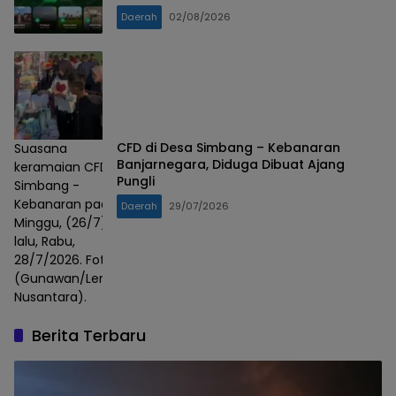
98% Penyelesaian
Daerah
02/08/2026
CFD di Desa Simbang – Kebanaran
Suasana
Banjarnegara, Diduga Dibuat Ajang
keramaian CFD
Pungli
Simbang -
Kebanaran pada
Daerah
29/07/2026
Minggu, (26/7)
lalu, Rabu,
28/7/2026. Foto :
(Gunawan/Lensa
Nusantara).
Berita Terbaru