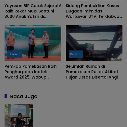
Yayasan BIP Cetak Sejarah!
Sidang Pembuktian Kasus
Raih Rekor MURI Santuni
Dugaan Intimidasi
3000 Anak Yatim di
Wartawan JTV, Terdakwa
Pamekasan
Sanggah Ketidakhadiran
Pelapor
Daerah
Daerah
Pemkab Pamekasan Raih
Sejumlah Rumah di
Penghargaan Inotek
Pamekasan Rusak Akibat
Award 2025, Wabup
Hujan Deras Disertai Angin
Dorong OPD Berinovasi
Kencang
Baca Juga