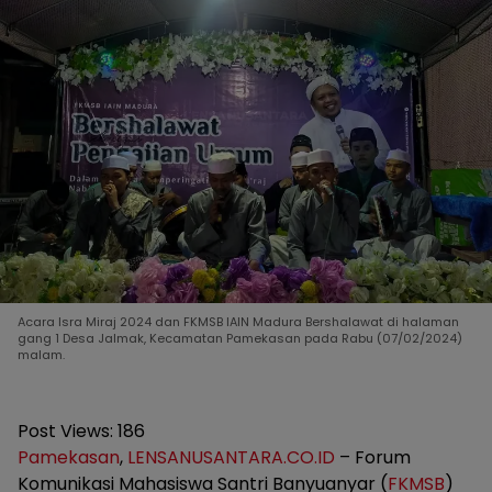
Acara Isra Miraj 2024 dan FKMSB IAIN Madura Bershalawat di halaman
gang 1 Desa Jalmak, Kecamatan Pamekasan pada Rabu (07/02/2024)
malam.
Post Views:
186
Pamekasan
,
LENSANUSANTARA.CO.ID
– Forum
Komunikasi Mahasiswa Santri Banyuanyar (
FKMSB
)