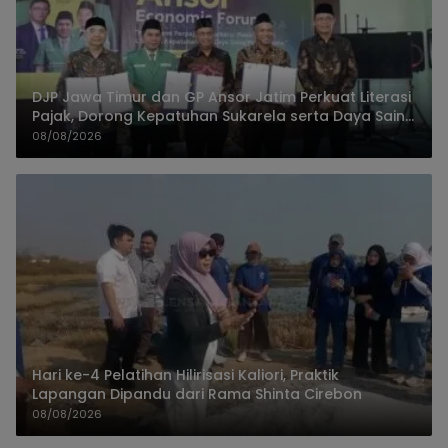
DJP Jawa Timur dan GP Ansor Jatim Perkuat Literasi
Pajak, Dorong Kepatuhan Sukarela serta Daya Saing
UMKM
08/08/2026
Hari ke-4 Pelatihan Hilirisasi Kaliori, Praktik
Lapangan Dipandu dari Rama Shinta Cirebon
08/08/2026