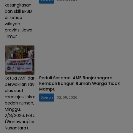
ketangkasan
dan skill BPBD
di setiap
wilayah
provinsi Jawa
Timur
Peduli Sesama, AMF Banjarnegara
Ketua AMF dan
Kembali Bangun Rumah Warga Tidak
perwakilan rayap
Mampu
alas saat
meninjau lokasi
Daerah
02/08/2026
bedah rumah,
Minggu,
2/8/2026. Foto :
(Gunawan/Lensa
Nusantara).