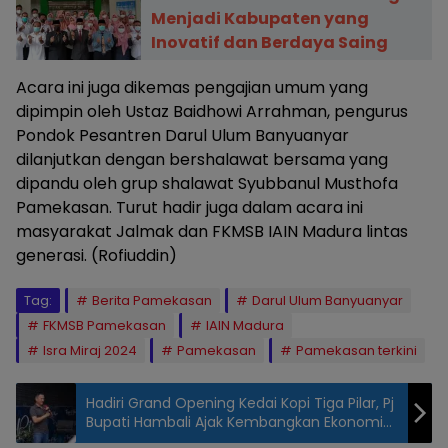
Menjadi Kabupaten yang
Inovatif dan Berdaya Saing
Acara ini juga dikemas pengajian umum yang
dipimpin oleh Ustaz Baidhowi Arrahman, pengurus
Pondok Pesantren Darul Ulum Banyuanyar
dilanjutkan dengan bershalawat bersama yang
dipandu oleh grup shalawat Syubbanul Musthofa
Pamekasan. Turut hadir juga dalam acara ini
masyarakat Jalmak dan FKMSB IAIN Madura lintas
generasi. (Rofiuddin)
Tag:
Berita Pamekasan
Darul Ulum Banyuanyar
FKMSB Pamekasan
IAIN Madura
Isra Miraj 2024
Pamekasan
Pamekasan terkini
Hadiri Grand Opening Kedai Kopi Tiga Pilar, Pj
Bupati Hambali Ajak Kembangkan Ekonomi
Lokal