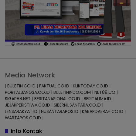
Media Network
|
BULETIN.CO.ID
|
FAKTUAL.CO.ID
|
KLIKTODAY.CO.ID
|
PORTALBANGSA.CO.ID
|
BULETININDO.COM
|
NET88.CO
|
SIGAP88.NET
|
BERITANASIONAL.CO.ID
|
BERITALIMA.ID
|
JEJAKPERISTIWA.CO.ID
|
SIBERNUSANTARA.CO.ID
|
LENSARAKYAT.ID
|
NUSANTARAPOS.ID
|
KABARDAERAH.CO.ID
|
WARTAPOS.CO.ID
|
Info Kontak