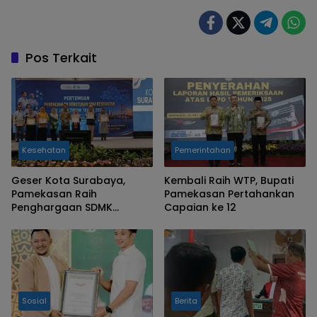
Pos Terkait
Kesehatan
Pemerintahan
Geser Kota Surabaya,
Kembali Raih WTP, Bupati
Pamekasan Raih
Pamekasan Pertahankan
Penghargaan SDMK
Capaian ke 12
Terbaik se Jatim
Sosial
Berita