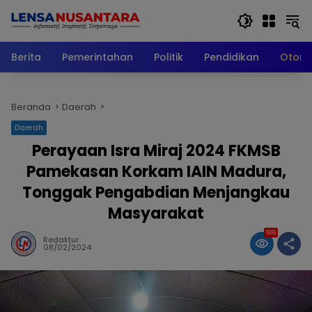
Langsung
ke
konten
Berita
Pemerintahan
Politik
Pendidikan
Otomo
Beranda
Daerah
Daerah
Perayaan Isra Miraj 2024 FKMSB
Pamekasan Korkam IAIN Madura,
Tonggak Pengabdian Menjangkau
Masyarakat
186
Redaktur
08/02/2024