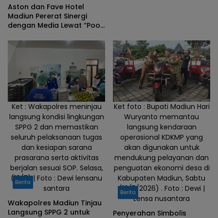
Aston dan Fave Hotel
Madiun Pererat Sinergi
dengan Media Lewat “Pool
Date Hawaiian Breeze
2026”
Ket : Wakapolres meninjau
Ket foto : Bupati Madiun Hari
langsung kondisi lingkungan
Wuryanto memantau
SPPG 2 dan memastikan
langsung kendaraan
seluruh pelaksanaan tugas
operasional KDKMP yang
dan kesiapan sarana
akan digunakan untuk
prasarana serta aktivitas
mendukung pelayanan dan
berjalan sesuai SOP. Selasa,
penguatan ekonomi desa di
(19/5) | Foto : Dewi lensanu
Kabupaten Madiun, Sabtu
Berita
santara
(16/5/2026) . Foto : Dewi |
Berita
Lensa nusantara
Wakapolres Madiun Tinjau
Langsung SPPG 2 untuk
Penyerahan Simbolis