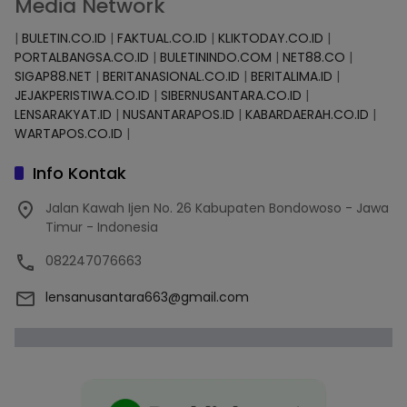
Media Network
|
BULETIN.CO.ID
|
FAKTUAL.CO.ID
|
KLIKTODAY.CO.ID
|
PORTALBANGSA.CO.ID
|
BULETININDO.COM
|
NET88.CO
|
SIGAP88.NET
|
BERITANASIONAL.CO.ID
|
BERITALIMA.ID
|
JEJAKPERISTIWA.CO.ID
|
SIBERNUSANTARA.CO.ID
|
LENSARAKYAT.ID
|
NUSANTARAPOS.ID
|
KABARDAERAH.CO.ID
|
WARTAPOS.CO.ID
|
Info Kontak
Jalan Kawah Ijen No. 26 Kabupaten Bondowoso - Jawa
Timur - Indonesia
082247076663
lensanusantara663@gmail.com