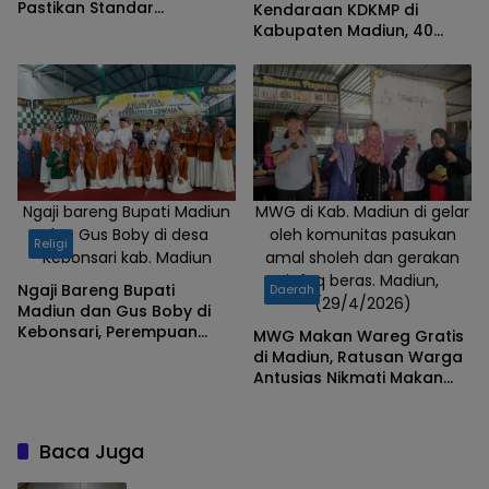
Pastikan Standar
Kendaraan KDKMP di
Operasional Berjalan
Kabupaten Madiun, 40
Optimal
Desa Capai Progres Portal
100 Persen
Ngaji bareng Bupati Madiun
MWG di Kab. Madiun di gelar
dan Gus Boby di desa
oleh komunitas pasukan
Religi
Kebonsari kab. Madiun
amal sholeh dan gerakan
infaq beras. Madiun,
Ngaji Bareng Bupati
Daerah
(29/4/2026)
Madiun dan Gus Boby di
Kebonsari, Perempuan
MWG Makan Wareg Gratis
Aswaja Perkuat Nilai
di Madiun, Ratusan Warga
Keagamaan
Antusias Nikmati Makan
Siang Gratis
Baca Juga