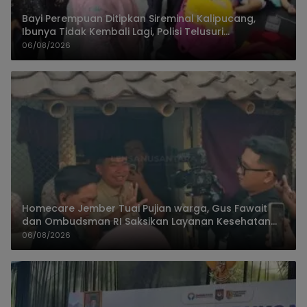
Bayi Perempuan Ditipkan Sireminal Kalipucang,
Ibunya Tidak Kembali Lagi, Polisi Telusuri
Keberadaan Orang Tua
06/08/2026
Homecare Jember Tuai Pujian warga, Gus Fawait
dan Ombudsman RI Saksikan Layanan Kesehatan
Rumah Pasien
06/08/2026