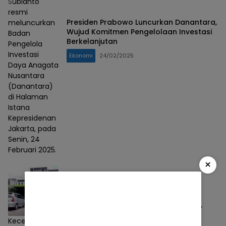
Subianto
resmi
Presiden Prabowo Luncurkan Danantara,
meluncurkan
Wujud Komitmen Pengelolaan Investasi
Badan
Berkelanjutan
Pengelola
Investasi
Ekonomi
24/02/2025
Daya Anagata
Nusantara
(Danantara)
di Halaman
Istana
Kepresidenan
Jakarta, pada
Senin, 24
Februari 2025.
×
Mitra BMM di Pangkalan Bun Kecewa,
Pengurus Meminta Maaf dan Akan
Kecewa,
Bertanggung Jawab