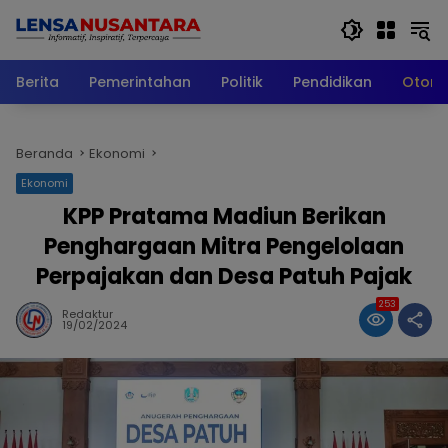
Langsung
ke
konten
Berita
Pemerintahan
Politik
Pendidikan
Otomo
Beranda
Ekonomi
Ekonomi
KPP Pratama Madiun Berikan
Penghargaan Mitra Pengelolaan
Perpajakan dan Desa Patuh Pajak
253
Redaktur
19/02/2024