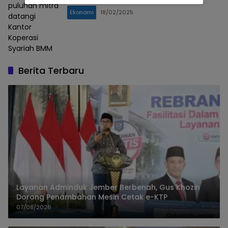
puluhan mitra
Ekonomi
18/02/2025
datangi
Kantor
Koperasi
Syariah BMM
Berita Terbaru
Layanan Adminduk Jember Berbenah, Gus Khozin
Dorong Penambahan Mesin Cetak e-KTP
07/08/2026