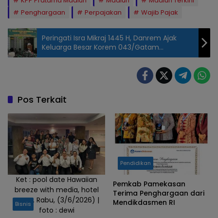
KPP Pratama Madiun
Madiun
Madiun Terkini
Penghargaan
Perpajakan
Wajib Pajak
Peringati Isra Mikraj 1445 H, Danrem Ajak
Keluarga Besar Korem 043/Gatam
Mengenal Lebih Dekat Nabi Muhammad
SAW
Pos Terkait
Pendidikan
Ket : pool date Hawaiian
Pemkab Pamekasan
breeze with media, hotel
Terima Penghargaan dari
Aston. Rabu, (3/6/2026) |
Mendikdasmen RI
Bisnis
foto : dewi