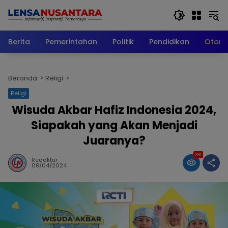
Langsung
ke
konten
Berita
Pemerintahan
Politik
Pendidikan
Otomo
Beranda
Religi
Religi
Wisuda Akbar Hafiz Indonesia 2024,
Siapakah yang Akan Menjadi
Juaranya?
281
Redaktur
08/04/2024