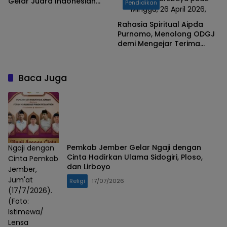
Gelar Juara Indonesian
Pendidikan
Minggu, 26 April 2026,
Idol XIV, Siapa yang Pantas
Jadi The Next Indonesian
Rahasia Spiritual Aipda
Idol?
Purnomo, Menolong ODGJ
demi Mengejar Terima
Kasih dari Tuhan
Baca Juga
Pemkab Jember Gelar Ngaji dengan
Ngaji dengan
Cinta Hadirkan Ulama Sidogiri, Ploso,
Cinta Pemkab
dan Lirboyo
Jember,
Jum'at
Religi
17/07/2026
(17/7/2026).
(Foto:
Istimewa/
Lensa