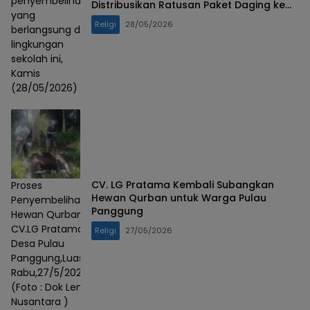
penyembelihan
Distribusikan Ratusan Paket Daging ke
yang
Warga Terpencil
Religi
28/05/2026
berlangsung di
lingkungan
sekolah ini,
Kamis
(28/05/2026)
CV. LG Pratama Kembali Subangkan
Proses
Hewan Qurban untuk Warga Pulau
Penyembelihan
Panggung
Hewan Qurban
CV.LG Pratama Di
Religi
27/05/2026
Desa Pulau
Panggung,Luas,Kaur.
Rabu,27/5/2026.
(Foto : Dok Lensa
Nusantara )