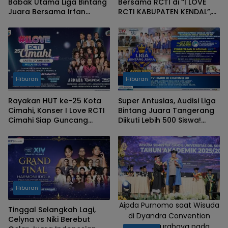
Babak Utama Liga Bintang
Bersama RCTI di “I LOVE
Juara Bersama Irfan
RCTI KABUPATEN KENDAL”,
Hakim & Yuki Kato Tayang
Hadirkan Deretan Artis dan
Mulai 14 Agustus!
Beragam Aktivitas Seru
Hiburan
Hiburan
Rayakan HUT ke-25 Kota
Super Antusias, Audisi Liga
Cimahi, Konser I Love RCTI
Bintang Juara Tangerang
Cimahi Siap Guncang
Diikuti Lebih 500 Siswa!
Panggung dengan
Giliran Audisi Depok 23 &
Armada, Trio Macan
24 Juni ini
hingga Shabrina Leanor!
Hiburan
Aipda Purnomo saat Wisuda
Tinggal Selangkah Lagi,
di Dyandra Convention
Celyna vs Niki Berebut
Center Surabaya pada