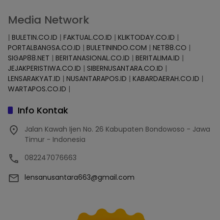
Media Network
|
BULETIN.CO.ID
|
FAKTUAL.CO.ID
|
KLIKTODAY.CO.ID
|
PORTALBANGSA.CO.ID
|
BULETININDO.COM
|
NET88.CO
|
SIGAP88.NET
|
BERITANASIONAL.CO.ID
|
BERITALIMA.ID
|
JEJAKPERISTIWA.CO.ID
|
SIBERNUSANTARA.CO.ID
|
LENSARAKYAT.ID
|
NUSANTARAPOS.ID
|
KABARDAERAH.CO.ID
|
WARTAPOS.CO.ID
|
Info Kontak
Jalan Kawah Ijen No. 26 Kabupaten Bondowoso - Jawa
Timur - Indonesia
082247076663
lensanusantara663@gmail.com