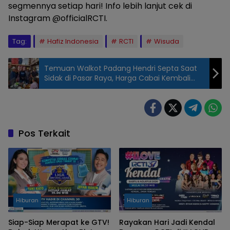
segmennya setiap hari! Info lebih lanjut cek di
Instagram @officialRCTI.
Tag:
Hafiz Indonesia
RCTI
Wisuda
Temuan Walkot Padang Hendri Septa Saat
Sidak di Pasar Raya, Harga Cabai Kembali
Naik
Pos Terkait
Hiburan
Hiburan
Siap-Siap Merapat ke GTV!
Rayakan Hari Jadi Kendal