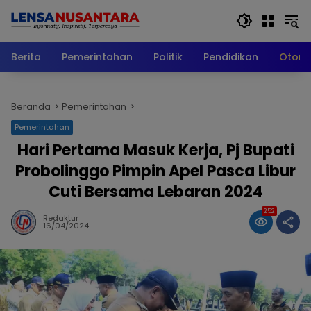
Langsung
ke
konten
Berita
Pemerintahan
Politik
Pendidikan
Otomo
Beranda
Pemerintahan
Pemerintahan
Hari Pertama Masuk Kerja, Pj Bupati
Probolinggo Pimpin Apel Pasca Libur
Cuti Bersama Lebaran 2024
252
Redaktur
16/04/2024