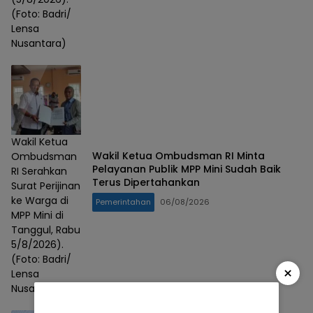
(Foto: Badri/
Lensa
Nusantara)
Wakil Ketua
Wakil Ketua Ombudsman RI Minta
Ombudsman
Pelayanan Publik MPP Mini Sudah Baik
RI Serahkan
Terus Dipertahankan
Surat Perijinan
ke Warga di
Pemerintahan
06/08/2026
MPP Mini di
Tanggul, Rabu
5/8/2026).
(Foto: Badri/
×
Lensa
Nusantara)