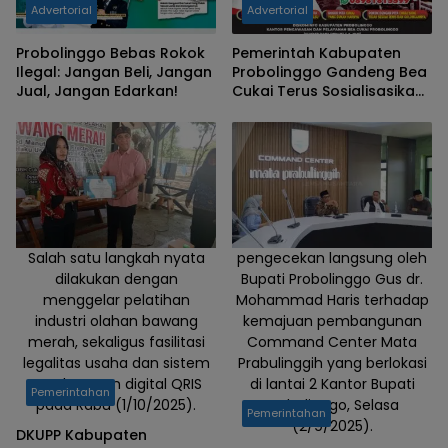
Advertorial
Advertorial
Probolinggo Bebas Rokok
Pemerintah Kabupaten
Ilegal: Jangan Beli, Jangan
Probolinggo Gandeng Bea
Jual, Jangan Edarkan!
Cukai Terus Sosialisasikan
Gempur Rokok Ilegal
Salah satu langkah nyata
pengecekan langsung oleh
dilakukan dengan
Bupati Probolinggo Gus dr.
menggelar pelatihan
Mohammad Haris terhadap
industri olahan bawang
kemajuan pembangunan
merah, sekaligus fasilitasi
Command Center Mata
legalitas usaha dan sistem
Prabulinggih yang berlokasi
pembayaran digital QRIS
di lantai 2 Kantor Bupati
Pemerintahan
pada Rabu (1/10/2025).
Probolinggo, Selasa
Pemerintahan
(2/9/2025).
DKUPP Kabupaten