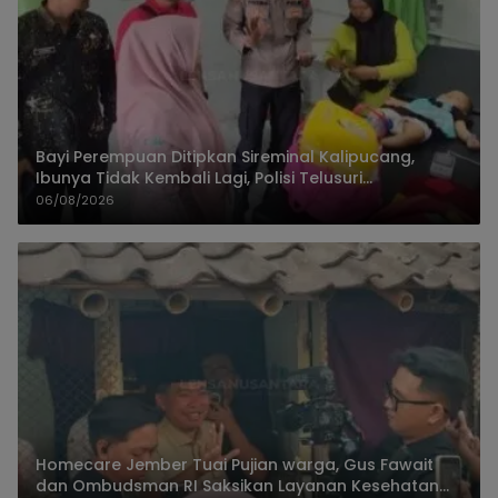
Bayi Perempuan Ditipkan Sireminal Kalipucang,
Ibunya Tidak Kembali Lagi, Polisi Telusuri
Keberadaan Orang Tua
06/08/2026
Homecare Jember Tuai Pujian warga, Gus Fawait
dan Ombudsman RI Saksikan Layanan Kesehatan