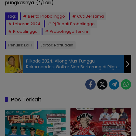
pungkasnya. (*/Laili)
Tag:
Berita Probolinggo
Cuti Bersama
Lebaran 2024
Pj Bupati Probolinggo
Probolinggo
Probolinggo Terkini
Penulis: Laili
Editor: Rofiuddin
Pilkada 2024, Aliong Mus Tunggu
Rekomendasi Golkar Siap Bertarung di Pilgub
Maluku Utara
Pos Terkait