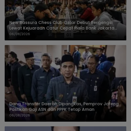
New Bassura Chess Club Gelar Debut Bergengsi
Lewat Kejuaraan Catur Cepat Piala Bank Jakarta
2026
06/08/2026
Dana Transfer Daerah Dipangkas, Pemprov Jateng
Pastikan Gaji ASN dan PPPK Tetap Aman
06/08/2026