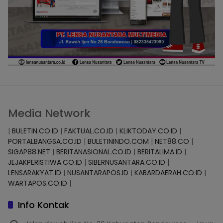
Media Network
|
BULETIN.CO.ID
|
FAKTUAL.CO.ID
|
KLIKTODAY.CO.ID
|
PORTALBANGSA.CO.ID
|
BULETININDO.COM
|
NET88.CO
|
SIGAP88.NET
|
BERITANASIONAL.CO.ID
|
BERITALIMA.ID
|
JEJAKPERISTIWA.CO.ID
|
SIBERNUSANTARA.CO.ID
|
LENSARAKYAT.ID
|
NUSANTARAPOS.ID
|
KABARDAERAH.CO.ID
|
WARTAPOS.CO.ID
|
Info Kontak