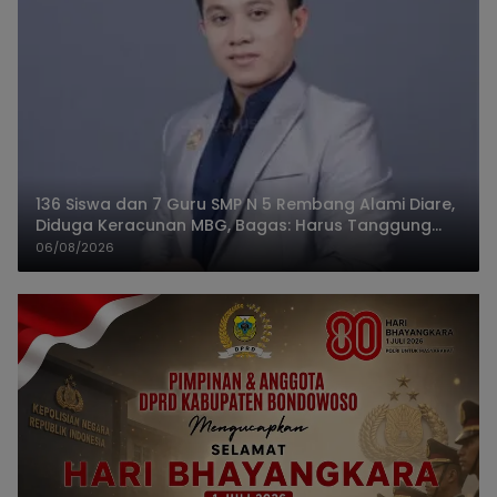
136 Siswa dan 7 Guru SMP N 5 Rembang Alami Diare,
Diduga Keracunan MBG, Bagas: Harus Tanggung
Jawab
06/08/2026