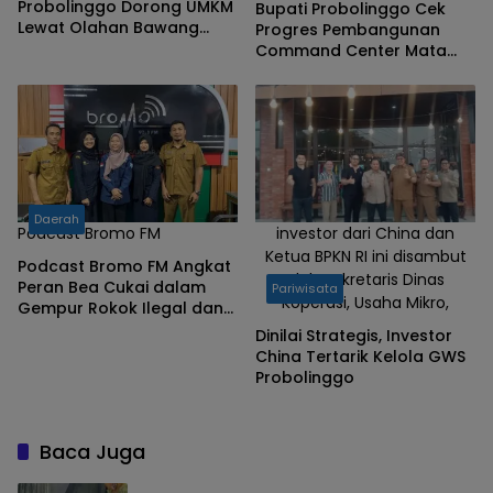
Probolinggo Dorong UMKM
Bupati Probolinggo Cek
Lewat Olahan Bawang
Progres Pembangunan
Merah
Command Center Mata
Prabulinggih
Daerah
Podcast Bromo FM
investor dari China dan
Ketua BPKN RI ini disambut
Podcast Bromo FM Angkat
oleh Sekretaris Dinas
Peran Bea Cukai dalam
Pariwisata
Koperasi, Usaha Mikro,
Gempur Rokok Ilegal dan
MPPBKC
Dinilai Strategis, Investor
China Tertarik Kelola GWS
Probolinggo
Baca Juga