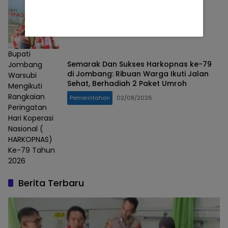
Bupati
Semarak Dan Sukses Harkopnas ke-79
Jombang
di Jombang: Ribuan Warga Ikuti Jalan
Warsubi
Sehat, Berhadiah 2 Paket Umroh
Mengikuti
Rangkaian
Pemerintahan
02/08/2026
Peringatan
Hari Koperasi
Nasional (
HARKOPNAS)
Ke-79 Tahun
2026
Berita Terbaru