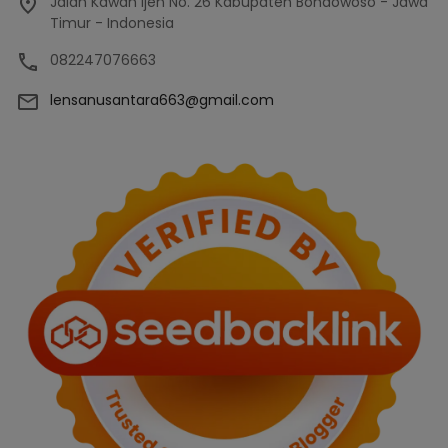
Jalan Kawah Ijen No. 26 Kabupaten Bondowoso - Jawa
Timur - Indonesia
082247076663
lensanusantara663@gmail.com