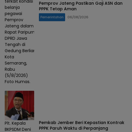
terkait kondisi
Pemprov Jateng Pastikan Gaji ASN dan
belanja
PPPK Tetap Aman
pegawai
Pemerintahan
06/08/2026
Pemprov
Jateng dalam
Rapat Paripurna
DPRD Jawa
Tengah di
Gedung Berlian,
Kota
Semarang,
Rabu
(5/8/2026)
Foto Humas.
Pemkab Jember Beri Kepastian Kontrak
Plt. Kepala
PPPK Paruh Waktu di Perpanjang
BKPSDM Deni