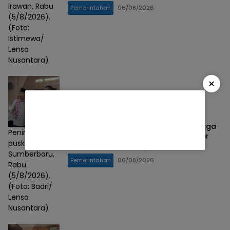
Irawan, Rabu
Pemerintahan
06/08/2026
(5/8/2026).
(Foto:
Istimewa/
Lensa
Nusantara)
×
Gus Fawait Kenalkan Homecare hingga
Peninjauan
Wadul Gus’e, Ombudsman RI: Jember
puskemas
Berhasil Hadirkan Layanan Kualitas
Sumberbaru,
Pemerintahan
06/08/2026
Rabu
(5/8/2026).
(Foto: Badri/
Lensa
Nusantara)