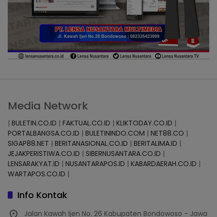
Media Network
|
BULETIN.CO.ID
|
FAKTUAL.CO.ID
|
KLIKTODAY.CO.ID
|
PORTALBANGSA.CO.ID
|
BULETININDO.COM
|
NET88.CO
|
SIGAP88.NET
|
BERITANASIONAL.CO.ID
|
BERITALIMA.ID
|
JEJAKPERISTIWA.CO.ID
|
SIBERNUSANTARA.CO.ID
|
LENSARAKYAT.ID
|
NUSANTARAPOS.ID
|
KABARDAERAH.CO.ID
|
WARTAPOS.CO.ID
|
Info Kontak
Jalan Kawah Ijen No. 26 Kabupaten Bondowoso - Jawa