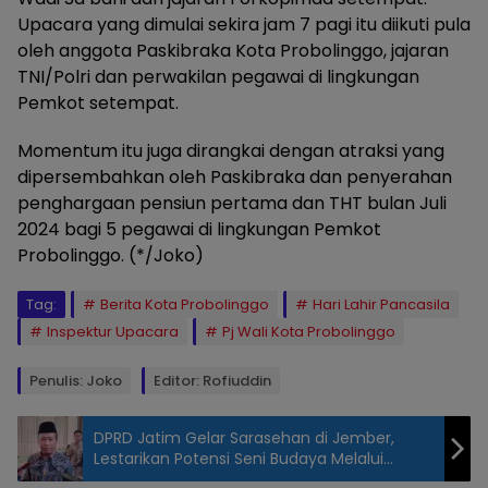
Upacara yang dimulai sekira jam 7 pagi itu diikuti pula
oleh anggota Paskibraka Kota Probolinggo, jajaran
TNI/Polri dan perwakilan pegawai di lingkungan
Pemkot setempat.
Momentum itu juga dirangkai dengan atraksi yang
dipersembahkan oleh Paskibraka dan penyerahan
penghargaan pensiun pertama dan THT bulan Juli
2024 bagi 5 pegawai di lingkungan Pemkot
Probolinggo. (*/Joko)
Tag:
Berita Kota Probolinggo
Hari Lahir Pancasila
Inspektur Upacara
Pj Wali Kota Probolinggo
Penulis: Joko
Editor: Rofiuddin
DPRD Jatim Gelar Sarasehan di Jember,
Lestarikan Potensi Seni Budaya Melalui
Sektor Pariwisata