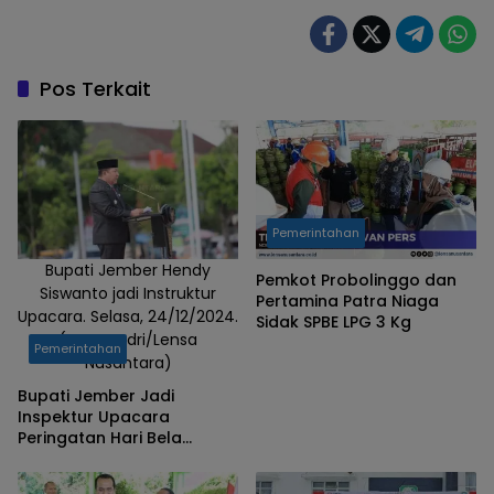
Pos Terkait
Pemerintahan
Bupati Jember Hendy
Pemkot Probolinggo dan
Siswanto jadi Instruktur
Pertamina Patra Niaga
Upacara. Selasa, 24/12/2024.
Sidak SPBE LPG 3 Kg
(Foto: Badri/Lensa
Pemerintahan
Nusantara)
Bupati Jember Jadi
Inspektur Upacara
Peringatan Hari Bela
Negara ke-76 dan Hari Ibu
ke-96