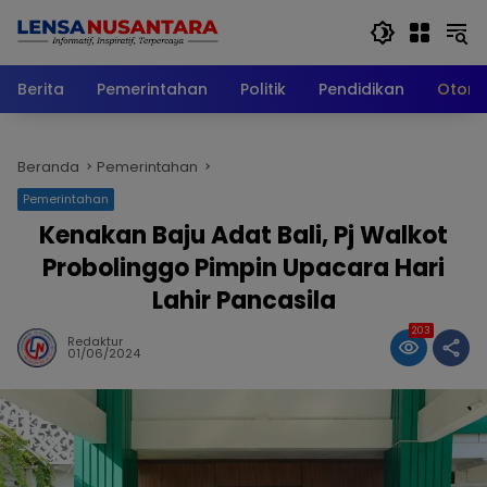
Langsung
ke
konten
Berita
Pemerintahan
Politik
Pendidikan
Otomo
Beranda
Pemerintahan
Pemerintahan
Kenakan Baju Adat Bali, Pj Walkot
Probolinggo Pimpin Upacara Hari
Lahir Pancasila
203
Redaktur
01/06/2024