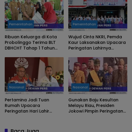
Pemerintahan
Pemerintahan
Ribuan Keluarga di Kota
Wujud Cinta NKRI, Pemda
Probolinggo Terima BLT
Kaur Laksanakan Upacara
DBHCHT Tahap 1 Tahun
Peringatan Lahirnya
2024
Pancasila
Nasional
Nasional
Pertamina Jadi Tuan
Gunakan Baju Kesultan
Rumah Upacara
Melayu Riau, Presiden
Peringatan Hari Lahir
Jokowi Pimpin Peringatan
Pancasila 2024
Hari Lahir Pancasila 2024 di
Dumai
Baca Juga