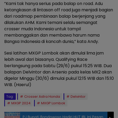
”Kami tak hanya serius pada balap on road. Adu
ketangkasan di lintasan off road juga menjadi bagian
dari roadmap pembinaan balap berjenjang yang
dilakukan AHM. Kami temani selalu semangat
crosser muda Indonesia untuk tampil
membanggakan dan membawa harum nama
Bangsa Indonesia di kancah dunia,” kata Andy.
Sesi latihan MXGP Lombok akan dimulai lima jam
lebih awal dari biasanya. Qualifying Race
berlangsung pada Sabtu (29/6) pukul 15:25 WIB. Dua
balapan Delvintor dan Arsenio pada kelas MX2 akan
digelar Minggu (30/6) dimulai pukul 12:15 WIB dan 15:10
WIB. (Haerul)
Tag:
Crosser Astra Honda
Delvintor
MXGP 2024
MXGP Lombok
PJ Bupati Bondowoso Hadiri HUT IBI, Ini Pesan