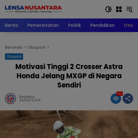
Langsung
ke
konten
Berita
Pemerintahan
Politik
Pendidikan
Otomo
Beranda
Otosport
Otosport
Motivasi Tinggi 2 Crosser Astra
Honda Jelang MXGP di Negara
Sendiri
143
Redaktur
29/06/2024