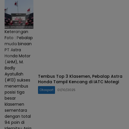
Keterangan
Foto : Pebalap
muda binaan
PT Astra
Honda Motor
(AHM), M.
Badly
Ayatullah
Tembus Top 3 Klasemen, Pebalap Astra
(#13) sukses
Honda Tampil Kencang di IATC Motegi
menembus
Otosport
01/10/2025
posisi tiga
besar
klasemen
sementara
dengan total
94 poin di
Idemitsu Asia