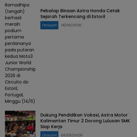
Ramadhipa
Pebalap Binaan Astra Honda Cetak
(tengah)
Sejarah Terkencang di Estoril
berhasil
meraih
Otosport
14/06/2026
podium
pertama
perdananya
pada putaran
kedua Moto3
Junior World
Championship
2026 di
Circuito do
Estoril,
Portugal,
Minggu (14/6).
Dukung Pendidikan Vokasi, Astra Motor
Kalimantan Timur 2 Dorong Lulusan SMK
Siap Kerja
Otosport
06/05/2026