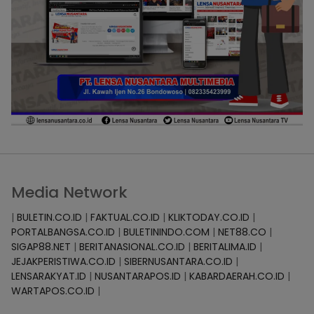
Media Network
|
BULETIN.CO.ID
|
FAKTUAL.CO.ID
|
KLIKTODAY.CO.ID
|
PORTALBANGSA.CO.ID
|
BULETININDO.COM
|
NET88.CO
|
SIGAP88.NET
|
BERITANASIONAL.CO.ID
|
BERITALIMA.ID
|
JEJAKPERISTIWA.CO.ID
|
SIBERNUSANTARA.CO.ID
|
LENSARAKYAT.ID
|
NUSANTARAPOS.ID
|
KABARDAERAH.CO.ID
|
WARTAPOS.CO.ID
|