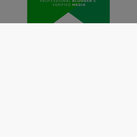
Redaksi
Pedoman Media Siber
Kode Etik Jurnalistik
Perlindungan Profesi Wartawan
Info Iklan
Disclaimer
Tentang Kami
Copyright @2019 by
LENSANUSANTARA.CO.ID
All Right
Reserved