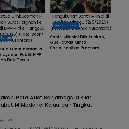
 Ketua Ombudsman RI
Pengukuhan Santri Milinial di
an Surat Perijinan ke
Jember, Minggu (2/8/2026).
Pemerintahan
i MPP Mini di Tanggul,
(Foto: Badri/ Lensa Nusantara)
/8/2026).(Foto: Badri/
Santri Milenial Dikukuhkan,
ntahan
ensa Nusantara)
Gus Fawait Minta
Sosialisasikan Program
Ketua Ombudsman RI
Pemkab Jember
elayanan Publik MPP
dah Baik Terus
ahankan
an, Para Atlet Banjarnegara Silat
bet 14 Medali di Kejuaraan Tingkat
8/2026
88 Banjarnegara, LENSANUSANTARA.CO.ID – Prestasi gemilang…