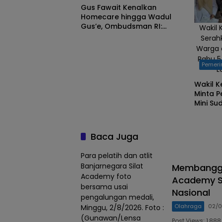
Gus Fawait Kenalkan
Homecare hingga Wadul
Gus’e, Ombudsman RI:
Wakil
Jember Berhasil Hadirkan
Serahk
Layanan Kualitas
Warga d
Rabu 5
Pemeri
L
Wakil 
Minta P
Mini Su
Dipert
Baca Juga
Para pelatih dan atlit
Banjarnegara Silat
Membanggak
Academy foto
Academy Sa
bersama usai
Nasional
pengalungan medali,
Olahraga
02/0
Minggu, 2/8/2026. Foto :
(Gunawan/Lensa
Post Views: 1,8