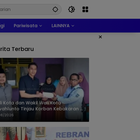
igi
Pariwisata
LAINNYA
×
rita Terbaru
i Kota dan Wakil Wali Kota
ahlunto Tinjau Korban Kebakaran di
alang, Pastikan Bantuan dan Perkuat
08/2026
igasi Bencana