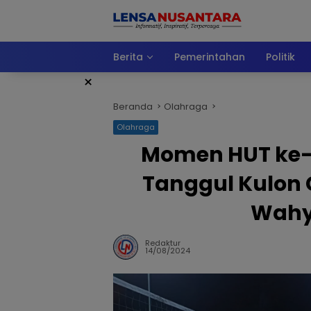
Langsung
ke
konten
Berita
Pemerintahan
Politik
×
Beranda
Olahraga
Olahraga
Momen HUT ke-7
Tanggul Kulon G
Wahyu
Redaktur
14/08/2024