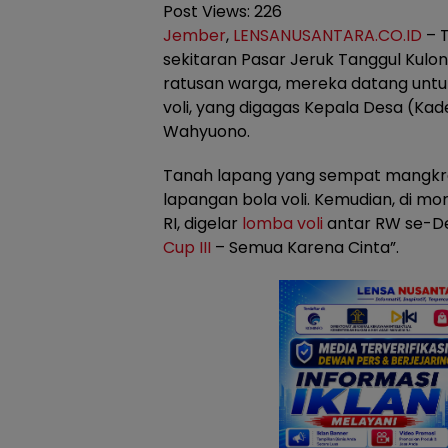
Post Views:
226
Jember
,
LENSANUSANTARA.CO.ID
– 
sekitaran Pasar Jeruk Tanggul Kul
ratusan warga, mereka datang unt
voli, yang digagas Kepala Desa (Kade
Wahyuono.
Tanah lapang yang sempat mangkrak 
lapangan bola voli. Kemudian, di 
RI, digelar
lomba voli
antar RW se-Des
Cup III
– Semua Karena Cinta”.