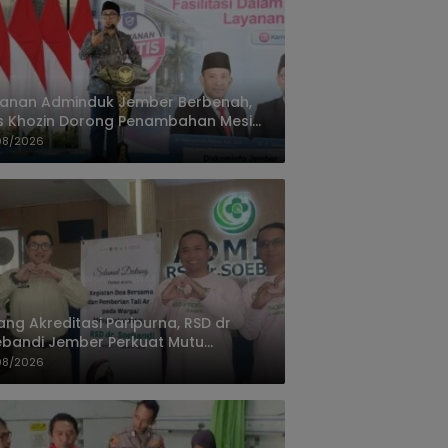
yanan Adminduk Jember Berbenah,
s Khozin Dorong Penambahan Mesin
ak e-KTP
08/2026
ang Akreditasi Paripurna, RSD dr
bandi Jember Perkuat Mutu
ayanan Terus Ditingkatkan
08/2026