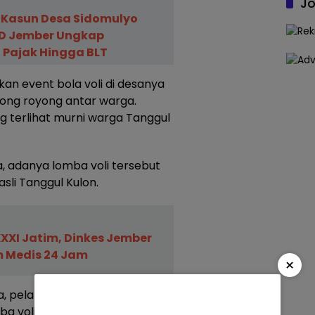
Jo
 Kasun Desa Sidomulyo
RD Jember Ungkap
Pajak Hingga BLT
an event bola voli di desanya
ong royong antar warga.
g terlihat murni warga Tanggul
, adanya lomba voli tersebut
li Tanggul Kulon.
XXI Jatim, Dinkes Jember
 Medis 24 Jam
×
a, pelaku kuliner yang
ba voli, ialah penduduk Desa