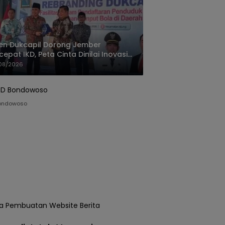
jen Dukcapil Dorong Jember
cepat IKD, Peta Cinta Dinilai Inovasi
ayanan Terbaik
08/2026
ondowoso