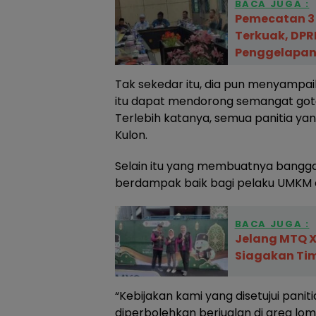
BACA JUGA :
Pemecatan 3
Terkuak, DP
Penggelapan 
Tak sekedar itu, dia pun menyampaik
itu dapat mendorong semangat got
Terlebih katanya, semua panitia yan
Kulon.
Selain itu yang membuatnya bangga
berdampak baik bagi pelaku UMKM as
BACA JUGA :
Jelang MTQ X
Siagakan Tim
“Kebijakan kami yang disetujui paniti
diperbolehkan berjualan di area lom