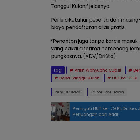
Tanggul Kulon,” jelasnya.
Perlu diketahui, peserta dari masing
biaya pendaftaran alias gratis.
“Penonton juga tanpa karcis masuk.
yang bakal diterima pemenang lomba
pungkasnya. (ADV/DriSta)
Tag:
Arifin Wahyuono Cup III
Ber
Desa Tanggul Kulon
HUT ke-79 RI
Penulis: Badri
Editor: Rofiuddin
Peringati HUT ke-79 RI, Dinkes
Perjuangan dan Adat
Menyanyikan
lagu
Indonesia