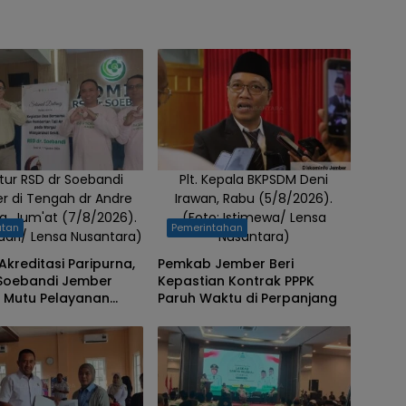
ktur RSD dr Soebandi
Plt. Kepala BKPSDM Deni
r di Tengah dr Andre
Irawan, Rabu (5/8/2026).
, Jum'at (7/8/2026).
(Foto: Istimewa/ Lensa
atan
Pemerintahan
Badri/ Lensa Nusantara)
Nusantara)
Akreditasi Paripurna,
Pemkab Jember Beri
 Soebandi Jember
Kepastian Kontrak PPPK
t Mutu Pelayanan
Paruh Waktu di Perpanjang
itingkatkan