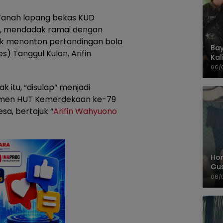
Tanah lapang bekas KUD
on, mendadak ramai dengan
uk menonton pertandingan bola
Bay
s) Tanggul Kulon, Arifin
Kal
Pol
06/
itu, “disulap” menjadi
momen HUT Kemerdekaan ke-79
a, bertajuk “
Arifin Wahyuono
Hom
Gu
Sa
06/
Pas