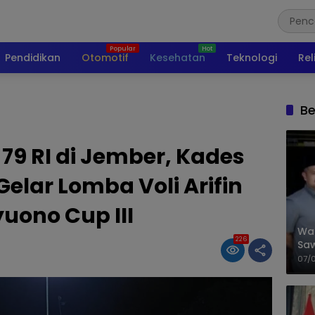
Pendidikan
Otomotif
Kesehatan
Teknologi
Rel
Be
9 RI di Jember, Kades
elar Lomba Voli Arifin
ono Cup III
Wal
226
Saw
Sik
07/
Mit