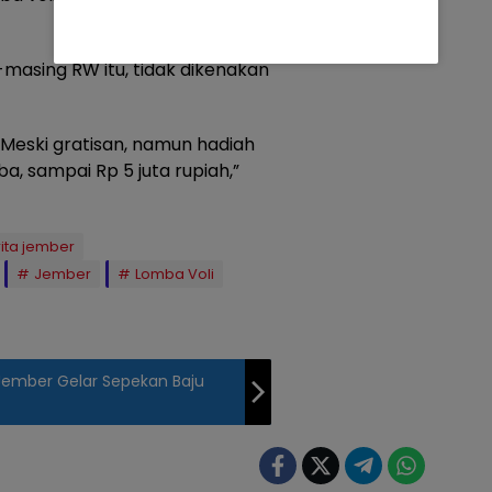
-masing RW itu, tidak dikenakan
 Meski gratisan, namun hadiah
, sampai Rp 5 juta rupiah,”
ita jember
Jember
Lomba Voli
 Jember Gelar Sepekan Baju