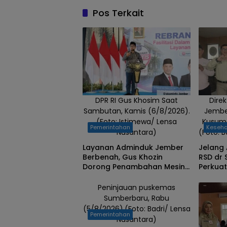
Raya pada
Pos Terkait
pembukaan
Lomba Voli
Arifin
Wahyuono
Cup III,
Selasa
13/8/2024.
DPR RI Gus Khosim Saat
Dire
(Foto:
Sambutan, Kamis (6/8/2026).
Jembe
Badri/Lensa
(Foto: Istimewa/ Lensa
Kusuma
Pemerintahan
Keseh
Nusantara)
Nusantara)
(Foto: 
Layanan Adminduk Jember
Jelang 
Berbenah, Gus Khozin
RSD dr
Dorong Penambahan Mesin
Perkua
Cetak e-KTP
Terus D
Peninjauan puskemas
Sumberbaru, Rabu
(5/8/2026).(Foto: Badri/ Lensa
Pemerintahan
Nusantara)