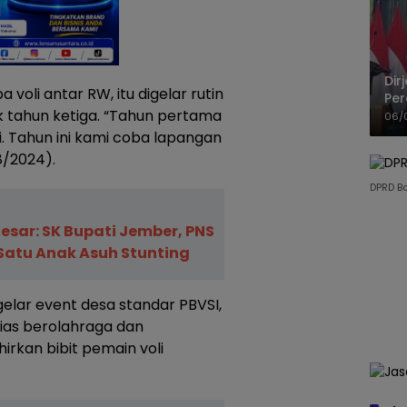
Dir
voli antar RW, itu digelar rutin
Per
uk tahun ketiga. “Tahun pertama
Pel
06/
. Tahun ini kami coba lapangan
8/2024).
DPRD B
esar: SK Bupati Jember, PNS
Satu Anak Asuh Stunting
elar event desa standar PBVSI,
ias berolahraga dan
hirkan bibit pemain voli