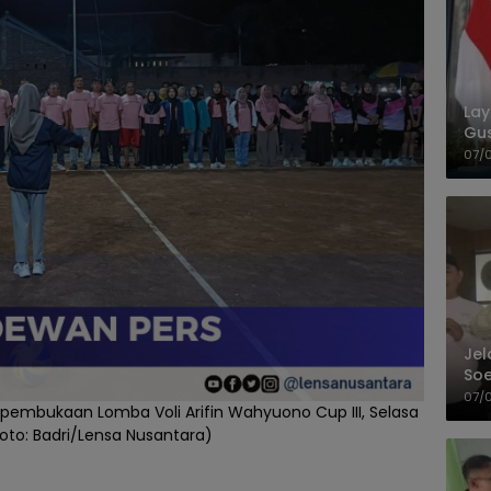
La
Gu
Cet
07/
Jel
Soe
Pel
07/
pembukaan Lomba Voli Arifin Wahyuono Cup III, Selasa
Foto: Badri/Lensa Nusantara)