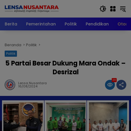
Langsung
ke
konten
Berita
Pemerintahan
Politik
Pendidikan
Otomo
Beranda
Politik
Politik
5 Partai Besar Dukung Mara Ondak –
Desrizal
211
Lensa Nusantara
16/08/2024