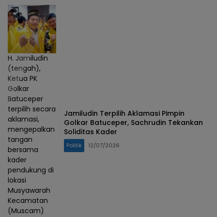
H. Jamiludin
(tengah),
Ketua PK
Golkar
Batuceper
terpilih secara
Jamiludin Terpilih Aklamasi Pimpin
aklamasi,
Golkar Batuceper, Sachrudin Tekankan
mengepalkan
Soliditas Kader
tangan
Politik
12/07/2026
bersama
kader
pendukung di
lokasi
Musyawarah
Kecamatan
(Muscam)