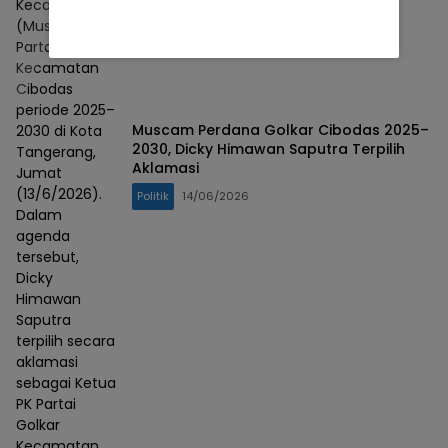
Kecamatan
(Muscam)
Partai Golkar
Kecamatan
Cibodas
periode 2025–
Muscam Perdana Golkar Cibodas 2025–
2030 di Kota
2030, Dicky Himawan Saputra Terpilih
Tangerang,
Aklamasi
Jumat
(13/6/2026).
Politik
14/06/2026
Dalam
agenda
tersebut,
Dicky
Himawan
Saputra
terpilih secara
aklamasi
sebagai Ketua
PK Partai
Golkar
Kecamatan