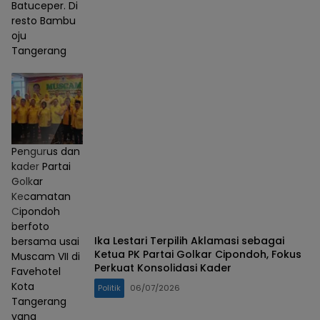
Batuceper. Di
resto Bambu
oju
Tangerang
Pengurus dan
kader Partai
Golkar
Kecamatan
Cipondoh
berfoto
Ika Lestari Terpilih Aklamasi sebagai
bersama usai
Ketua PK Partai Golkar Cipondoh, Fokus
Muscam VII di
Perkuat Konsolidasi Kader
Favehotel
Kota
Politik
06/07/2026
Tangerang
yang