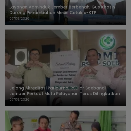
Layanan Adminduk Jember Berbenah, Gus Khozin
Dorong Penambahan Mesin Cetak e-KTP
07/08/2026
Jelang Akreditasi Paripurna, RSD dr Soebandi
Jember Perkuat Mutu Pelayanan Terus Ditingkatkan
07/08/2026