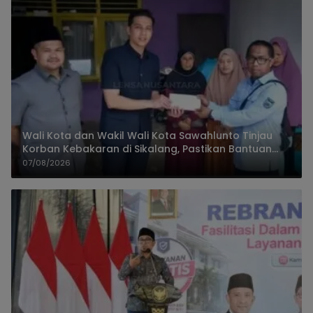
Wali Kota dan Wakil Wali Kota Sawahlunto Tinjau
Korban Kebakaran di Sikalang, Pastikan Bantuan
dan Perkuat Mitigasi Bencana
07/08/2026