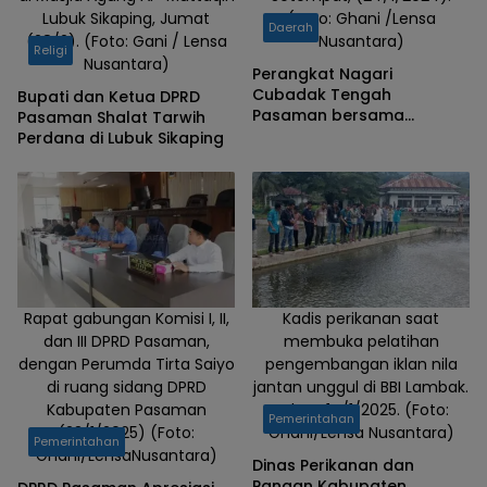
Lubuk Sikaping, Jumat
(Foto: Ghani /Lensa
Daerah
(28/2). (Foto: Gani / Lensa
Nusantara)
Religi
Nusantara)
Perangkat Nagari
Cubadak Tengah
Bupati dan Ketua DPRD
Pasaman bersama
Pasaman Shalat Tarwih
Masyarakat Semangat
Perdana di Lubuk Sikaping
Gotong Royong
Rapat gabungan Komisi I, II,
Kadis perikanan saat
dan III DPRD Pasaman,
membuka pelatihan
dengan Perumda Tirta Saiyo
pengembangan iklan nila
di ruang sidang DPRD
jantan unggul di BBI Lambak.
Kabupaten Pasaman
Selasa 14/1/2025. (Foto:
Pemerintahan
(23/1/2025) (Foto:
Ghani/Lensa Nusantara)
Pemerintahan
Ghani/LensaNusantara)
Dinas Perikanan dan
Pangan Kabupaten