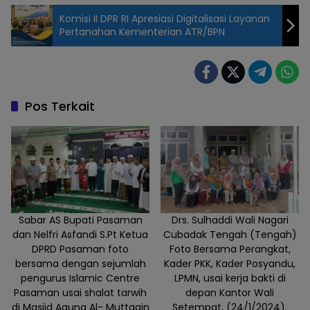
Komisi II DPR RI Apresiasi Digitalisasi Layanan
Pertanahan Kementerian ATR/BPN
Pos Terkait
Sabar AS Bupati Pasaman
Drs. Sulhaddi Wali Nagari
dan Nelfri Asfandi S.Pt Ketua
Cubadak Tengah (Tengah)
DPRD Pasaman foto
Foto Bersama Perangkat,
bersama dengan sejumlah
Kader PKK, Kader Posyandu,
pengurus Islamic Centre
LPMN, usai kerja bakti di
Pasaman usai shalat tarwih
depan Kantor Wali
di Masjid Agung Al- Muttaqin
Setempat, (24/1/2024).