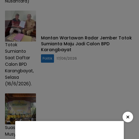
Nusantara)
Mantan Wartawan Radar Jember Totok
Sumianta Maju Jadi Calon BPD
Totok
Karangbayat
Sumianto
Saat Daftar
Politik
17/06/2026
Calon BPD
Karangbayat,
Selasa
(16/6/2026).
×
Suasana
Musyawarah