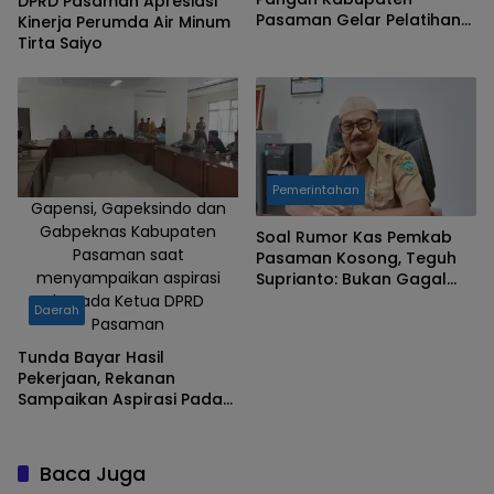
DPRD Pasaman Apresiasi
Pasaman Gelar Pelatihan
Kinerja Perumda Air Minum
Bagi Petani Ikan
Tirta Saiyo
Pemerintahan
Gapensi, Gapeksindo dan
Gabpeknas Kabupaten
Soal Rumor Kas Pemkab
Pasaman saat
Pasaman Kosong, Teguh
menyampaikan aspirasi
Suprianto: Bukan Gagal
Bayar, Melainkan Tertunda
kepada Ketua DPRD
Daerah
Dibayarkan
Pasaman
Tunda Bayar Hasil
Pekerjaan, Rekanan
Sampaikan Aspirasi Pada
Pimpinan DPRD Pasaman
Baca Juga