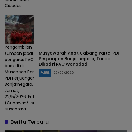
Cibodas.
Pengambilan
Musyawarah Anak Cabang Partai PDI
sumpah jabatan
Perjuangan Banjarnegara, Tanpa
pengurus PAC
Dihadiri PAC Wanadadi
baru di di
Musancab Partai
Politik
23/05/2026
PDI Perjuangan
Banjarnegara,
Jumat,
22/5/2026. Foto :
(Gunawan/Lensa
Nusantara).
Berita Terbaru