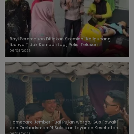
Bayi Perempuan Ditipkan Sireminal Kalipucang,
Ibunya Tidak Kembali Lagi, Polisi Telusuri
Keberadaan Orang Tua
06/08/2026
Homecare Jember Tuai Pujian warga, Gus Fawait
dan Ombudsman RI Saksikan Layanan Kesehatan
Rumah Pasien
06/08/2026