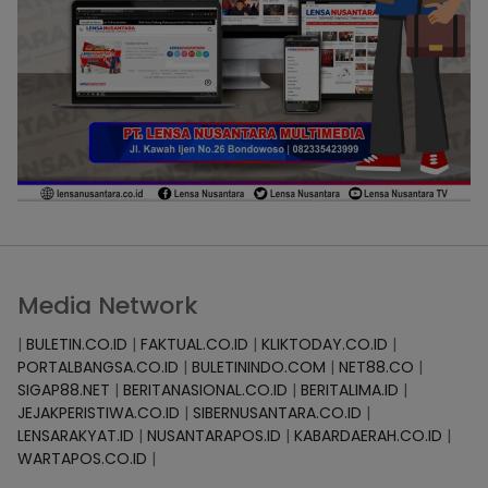
Media Network
|
BULETIN.CO.ID
|
FAKTUAL.CO.ID
|
KLIKTODAY.CO.ID
|
PORTALBANGSA.CO.ID
|
BULETININDO.COM
|
NET88.CO
|
SIGAP88.NET
|
BERITANASIONAL.CO.ID
|
BERITALIMA.ID
|
JEJAKPERISTIWA.CO.ID
|
SIBERNUSANTARA.CO.ID
|
LENSARAKYAT.ID
|
NUSANTARAPOS.ID
|
KABARDAERAH.CO.ID
|
WARTAPOS.CO.ID
|