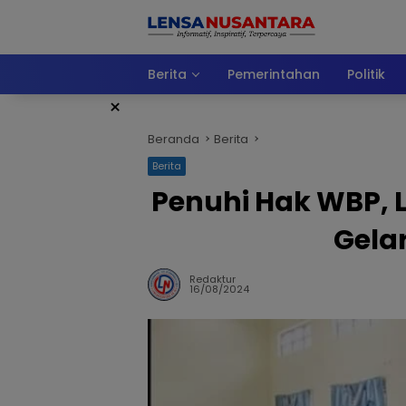
Langsung
ke
konten
Berita
Pemerintahan
Politik
×
Beranda
Berita
Berita
Penuhi Hak WBP,
Gela
Redaktur
16/08/2024