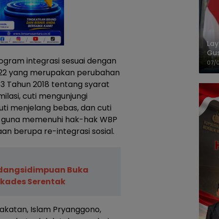
La
Gu
ogram integrasi sesuai dengan
Cet
07/
2 yang merupakan perubahan
 Tahun 2018 tentang syarat
ilasi, cuti mengunjungi
ti menjelang bebas, dan cuti
kan guna memenuhi hak-hak WBP
 berupa re-integrasi sosial.
adangsidimpuan Buka
ilkades Serentak
katan, Islam Pryanggono,