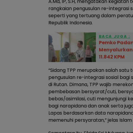
A.Md, IP, S.H, mengatakan kegiatan 
rangkaian pengusulan re-integrasi 
seperti yang tertuang dalam pera
Republik Indonesia.
BACA JUGA :
Pemko Padan
Menyalurkan
11.842 KPM
“Sidang TPP merupakan salah satu t
pengusulan re-integrasi sosial bag
di Rutan. Dimana, TPP wajib merek
pembebasan bersyarat/cuti, bersya
bebas/asimilasi, cuti mengunjungi ke
bagi narapidana dan anak serta ju
Lapas berdasarkan data narapidana
memenuhi persyaratan,” jelas Islam