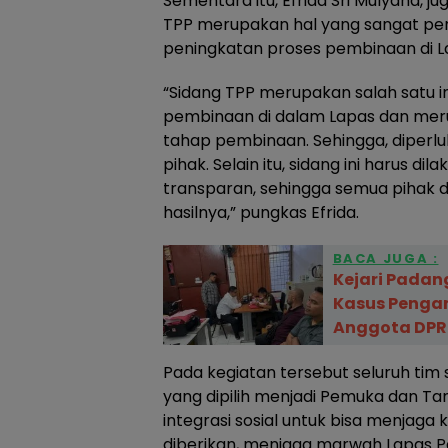
Sementara itu, Efrida Sri Mulyana, 
TPP merupakan hal yang sangat pe
peningkatan proses pembinaan di L
“Sidang TPP merupakan salah satu i
pembinaan di dalam Lapas dan mer
tahap pembinaan. Sehingga, diperl
pihak. Selain itu, sidang ini harus di
transparan, sehingga semua pihak
hasilnya,” pungkas Efrida.
BACA JUGA :
Kejari Padan
Kasus Penga
Anggota DPR
Pada kegiatan tersebut seluruh tim
yang dipilih menjadi Pemuka dan Ta
integrasi sosial untuk bisa menjaga
diberikan, menjaga marwah Lapas P