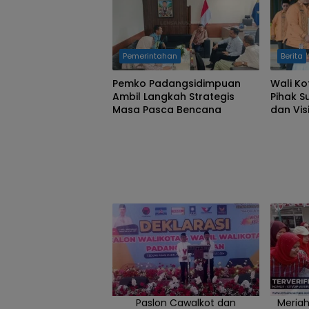
Rabu 14/08/2024
(dok.Ist)
Pemerintahan
Berita
Pemko Padangsidimpuan
Wali K
Ambil Langkah Strategis
Pihak S
Masa Pasca Bencana
dan Vi
“MANTA
Paslon Cawalkot dan
Meriah