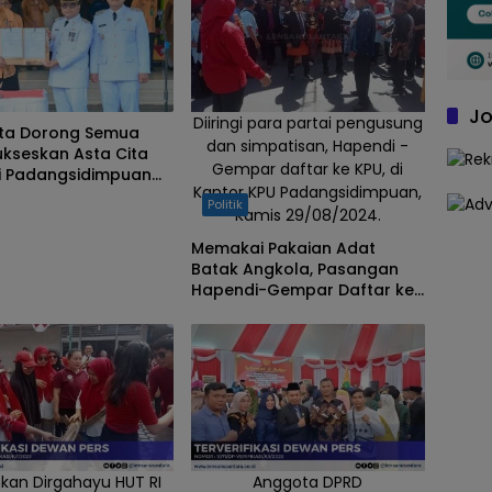
Jo
Diiringi para partai pengusung
ota Dorong Semua
dan simpatisan, Hapendi -
ukseskan Asta Cita
Gempar daftar ke KPU, di
si Padangsidimpuan
Kantor KPU Padangsidimpuan,
P”
Politik
Kamis 29/08/2024.
Memakai Pakaian Adat
Batak Angkola, Pasangan
Hapendi-Gempar Daftar ke
KPU Kota Padangsidimpuan
kan Dirgahayu HUT RI
Anggota DPRD