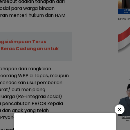
tersebut adalah tahapan dari
sosial para warga binaan
turan menteri hukum dan HAM
DPRD B
gsidimpuan Terus
 Beras Cadangan untuk
ahapan dari rangkaian
i seorang WBP di Lapas, maupun
omendasikan usul pemberian
rat/ cuti menjelang
luarga (Re-integrasi sosial)
ga pencabutan PB/CB kepala
×
 dan anak yang telah
 Pryanggono.