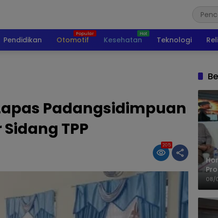
Pendidikan
Otomotif
Kesehatan
Teknologi
Rel
Be
 Lapas Padangsidimpuan
r Sidang TPP
205
Ho
Pro
Mis
08/
Ke