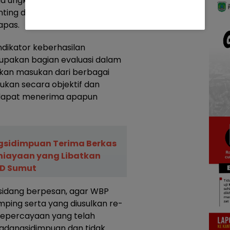
juga ungkapkan bahwa sidang
nting dalam rangka
apas.
ndikator keberhasilan
upakan bagian evaluasi dalam
ukan masukan dari berbagai
lakukan secara objektif dan
 dapat menerima apapun
gsidimpuan Terima Berkas
niayaan yang Libatkan
D Sumut
 sidang berpesan, agar WBP
mping serta yang diusulkan re-
 kepercayaan yang telah
adangsidimpuan dan tidak