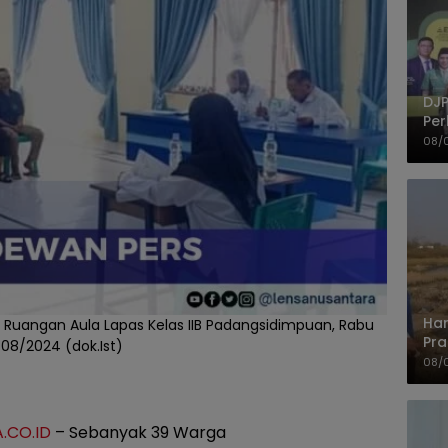
DJP
Per
Kep
08/
UM
Har
di Ruangan Aula Lapas Kelas IIB Padangsidimpuan, Rabu
Pra
/08/2024 (dok.Ist)
Shi
08/
.CO.ID
– Sebanyak 39 Warga