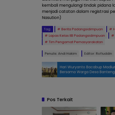
kembali mengulangi tindak pidana la
menjadi catatan dalam registrasi pe
Nasution)
Tag:
Berita Padangsidimpuan
Lapas Kelas IIB Padangsidimpuan
Tim Pengamat Pemasyarakatan
Penulis: Andi Hakim
Editor: Rofiuddin
Hari Wuryanto Bacabup Madiu
Bersama Warga Desa Banten
Efrida Sri Mulyana
pimpin sidang
TPP, di Ruangan
Aula Lapas Kelas
Pos Terkait
IIB
Padangsidimpuan,