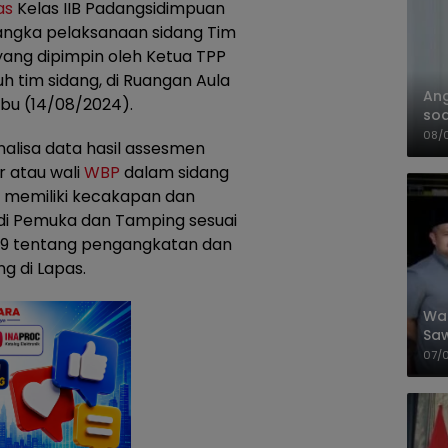
as
Kelas IIB Padangsidimpuan
 rangka pelaksanaan sidang Tim
ang dipimpin oleh Ketua TPP
ruh tim sidang, di Ruangan Aula
An
abu (14/08/2024).
soa
Pa
08/
nalisa data hasil assesmen
r atau wali
WBP
dalam sidang
 memiliki kecakapan dan
di Pemuka dan Tamping sesuai
9 tentang pengangkatan dan
 di Lapas.
Wal
Saw
Sik
07/
Mit