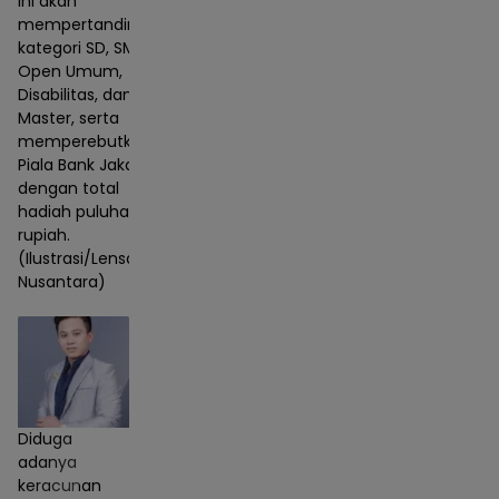
ini akan
mempertandingkan
kategori SD, SMP,
Open Umum,
Disabilitas, dan
Master, serta
memperebutkan
Piala Bank Jakarta
dengan total
hadiah puluhan juta
rupiah.
(Ilustrasi/Lensa
Nusantara)
Diduga
adanya
keracunan