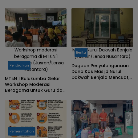
Bendera Dipimpin Kapolres
Workshop moderasi
Masjid Nurul Dakwah Benjala
Berita
beragama di MTs.N.1
(Jusran/Lensa Nusantara)
Bulukumba (Jusran/Lensa
Dugaan Penyalahgunaan
Pendidikan
Nusantara)
Dana Kas Masjid Nurul
Dakwah Benjala Mencuat,
MTsN 1 Bulukumba Gelar
Sejumlah Pihak Beri
Workshop Moderasi
Tanggapan
Beragama untuk Guru dan
Tenaga Kependidikan
Pemerintahan