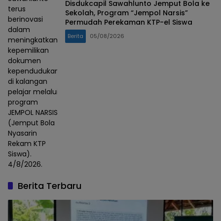
Disdukcapil Sawahlunto Jemput Bola ke
terus
Sekolah, Program “Jempol Narsis”
berinovasi
Permudah Perekaman KTP-el Siswa
dalam
Berita
05/08/2026
meningkatkan
kepemilikan
dokumen
kependudukan
di kalangan
pelajar melalui
program
JEMPOL NARSIS
(Jemput Bola
Nyasarin
Rekam KTP
Siswa).
4/8/2026.
Berita Terbaru