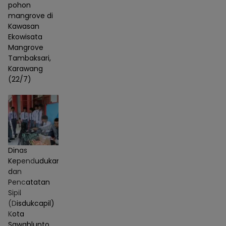
pohon
mangrove di
Kawasan
Ekowisata
Mangrove
Tambaksari,
Karawang
(22/7)
Dinas
Kependudukan
dan
Pencatatan
Sipil
(Disdukcapil)
Kota
Sawahlunto