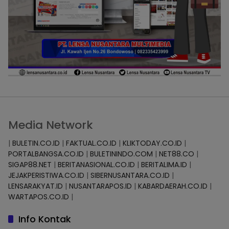
Media Network
|
BULETIN.CO.ID
|
FAKTUAL.CO.ID
|
KLIKTODAY.CO.ID
|
PORTALBANGSA.CO.ID
|
BULETININDO.COM
|
NET88.CO
|
SIGAP88.NET
|
BERITANASIONAL.CO.ID
|
BERITALIMA.ID
|
JEJAKPERISTIWA.CO.ID
|
SIBERNUSANTARA.CO.ID
|
LENSARAKYAT.ID
|
NUSANTARAPOS.ID
|
KABARDAERAH.CO.ID
|
WARTAPOS.CO.ID
|
Info Kontak