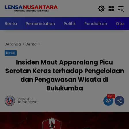
Langsung
ke
konten
Berita
Pemerintahan
Politik
Pendidikan
Otomo
Beranda
Berita
Berita
Insiden Maut Apparalang Picu
Sorotan Keras terhadap Pengelolaan
dan Pengawasan Wisata di
Bulukumba
1698
Redaktur
10/06/2026