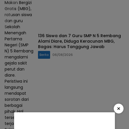
Makan Bergizi
Gratis (MBG),
ratusan siswa
dan guru
Sekolah
Menengah
136 Siswa dan 7 Guru SMP N 5 Rembang
Pertama
Alami Diare, Diduga Keracunan MBG,
Negeri (SMP
Bagas: Harus Tanggung Jawab
N) 5 Rembang
Berita
06/08/2026
mengalami
gejala sakit
perut dan
diare.
Peristiwa ini
langsung
mendapat
sorotan dari
berbagai
×
pihak. Hal
tersebut
terjadi pada