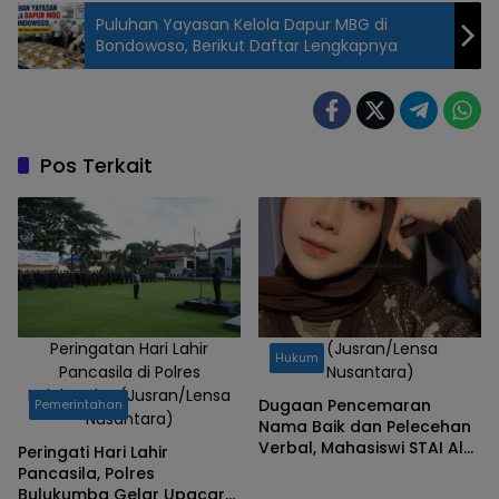
Puluhan Yayasan Kelola Dapur MBG di
Bondowoso, Berikut Daftar Lengkapnya
A. Adrian
Kader GMNI
(Jusran/Lensa
Nusantara)
Pos Terkait
Peringatan Hari Lahir
DS (Jusran/Lensa
Hukum
Pancasila di Polres
Nusantara)
Bulukumba (Jusran/Lensa
Dugaan Pencemaran
Pemerintahan
Nusantara)
Nama Baik dan Pelecehan
Verbal, Mahasiswi STAI Al-
Peringati Hari Lahir
Gazali Bulukumba
Pancasila, Polres
Berharap Keadilan
Bulukumba Gelar Upacara