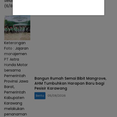
Selasa
(6/8/2026)
Keterangan
Foto : Jajaran
manajemen
PT Astra
Honda Motor
bersama
Pemerintah
Bangun Rumah Semai Bibit Mangrove,
Provinsi Jawa
AHM Tumbuhkan Harapan Baru bagi
Barat,
Pesisir Karawang
Pemerintah
Berita
05/08/2026
Kabupaten
Karawang
melakukan
penanaman