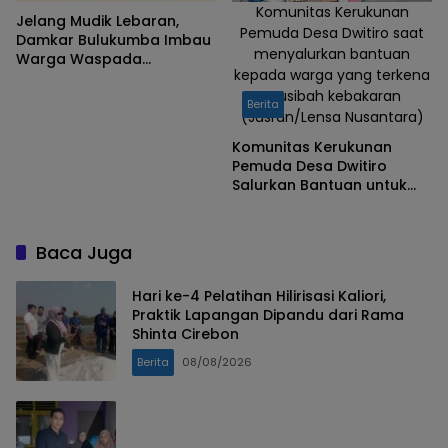
Komunitas Kerukunan
Jelang Mudik Lebaran,
Pemuda Desa Dwitiro saat
Damkar Bulukumba Imbau
menyalurkan bantuan
Warga Waspada
kepada warga yang terkena
Kebakaran di Musim
musibah kebakaran
Kemarau
Berita
(Jusran/Lensa Nusantara)
Komunitas Kerukunan
Pemuda Desa Dwitiro
Salurkan Bantuan untuk
Korban Kebakaran di
Terang -Terang
Bulukumba
Baca Juga
Hari ke-4 Pelatihan Hilirisasi Kaliori,
Praktik Lapangan Dipandu dari Rama
Shinta Cirebon
Berita
08/08/2026