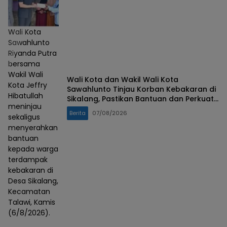
Wali Kota
Sawahlunto
Riyanda Putra
bersama
Wakil Wali
Wali Kota dan Wakil Wali Kota
Kota Jeffry
Sawahlunto Tinjau Korban Kebakaran di
Hibatullah
Sikalang, Pastikan Bantuan dan Perkuat
meninjau
Mitigasi Bencana
Berita
07/08/2026
sekaligus
menyerahkan
bantuan
kepada warga
terdampak
kebakaran di
Desa Sikalang,
Kecamatan
Talawi, Kamis
(6/8/2026).