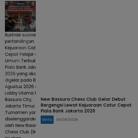
Ilustrasi suasana
pertandingan
Kejuaraan Catur
Cepat Pelajar dan
Umum Terbuka
Piala Bank Jakarta
2026 yang akan
digelar pada 8–9
Agustus 2026 di
Lobby Utama Mall
New Bassura Chess Club Gelar Debut
Bassura City,
Bergengsi Lewat Kejuaraan Catur Cepat
Jakarta Timur.
Piala Bank Jakarta 2026
Turnamen yang
diselenggarakan
Berita
06/08/2026
oleh New Bassura
Chess Club (BCC)