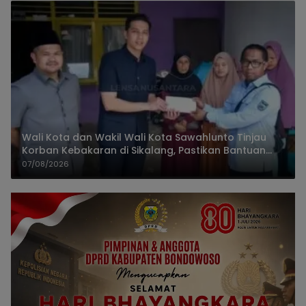
Wali Kota dan Wakil Wali Kota Sawahlunto Tinjau
Korban Kebakaran di Sikalang, Pastikan Bantuan
dan Perkuat Mitigasi Bencana
07/08/2026