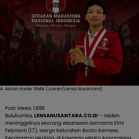
A. Adrian Kader GMNI (Jusran/Lensa Nusantara)
Post Views:
1,698
Bulukumba,
LENSANUSANTARA.CO.ID
– nsiden
meninggalnya seorang wisatawan bernama Elmi
Febrianti (17), warga Kelurahan Bonto Kamase,
Kecamatan Herlang, di kawasan wisata Apparalang,