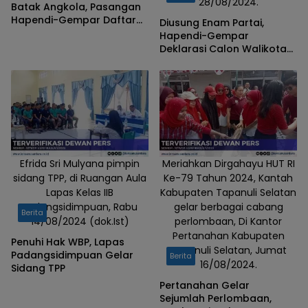
28/08/2024.
Batak Angkola, Pasangan
Hapendi-Gempar Daftar
Diusung Enam Partai,
ke KPU Kota
Hapendi-Gempar
Padangsidimpuan
Deklarasi Calon Walikota
dan Wakil Walikota Pilkada
Padangsidimpuan 2024
Efrida Sri Mulyana pimpin
Meriahkan Dirgahayu HUT RI
sidang TPP, di Ruangan Aula
Ke-79 Tahun 2024, Kantah
Lapas Kelas IIB
Kabupaten Tapanuli Selatan
Padangsidimpuan, Rabu
gelar berbagai cabang
Berita
14/08/2024 (dok.Ist)
perlombaan, Di Kantor
Pertanahan Kabupaten
Penuhi Hak WBP, Lapas
Tapanuli Selatan, Jumat
Padangsidimpuan Gelar
Berita
16/08/2024.
Sidang TPP
Pertanahan Gelar
Sejumlah Perlombaan,