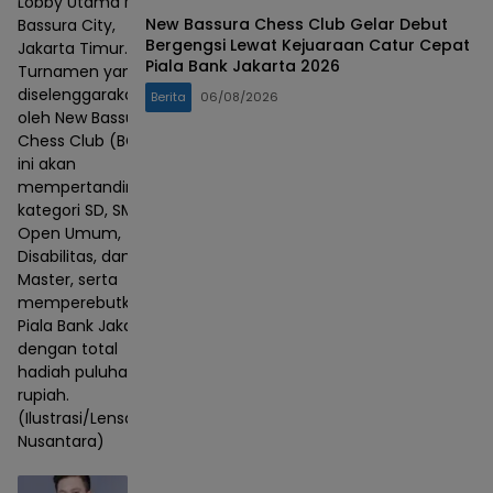
Lobby Utama Mall
New Bassura Chess Club Gelar Debut
Bassura City,
Bergengsi Lewat Kejuaraan Catur Cepat
Jakarta Timur.
Piala Bank Jakarta 2026
Turnamen yang
diselenggarakan
Berita
06/08/2026
oleh New Bassura
Chess Club (BCC)
ini akan
mempertandingkan
kategori SD, SMP,
Open Umum,
Disabilitas, dan
Master, serta
memperebutkan
Piala Bank Jakarta
dengan total
hadiah puluhan juta
rupiah.
(Ilustrasi/Lensa
Nusantara)