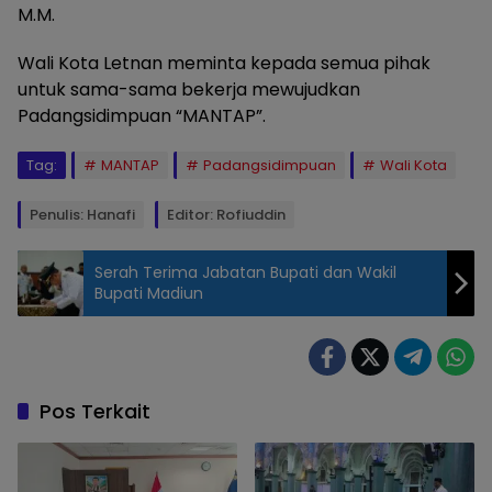
M.M.
Wali Kota Letnan meminta kepada semua pihak
untuk sama-sama bekerja mewujudkan
Padangsidimpuan “MANTAP”.
Tag:
MANTAP
Padangsidimpuan
Wali Kota
Penulis: Hanafi
Editor: Rofiuddin
Serah Terima Jabatan Bupati dan Wakil
Bupati Madiun
Pos Terkait