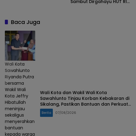
Sambut Dirgahayu HUT RI
ke-79
Baca Juga
Wali Kota
Sawahlunto
Riyanda Putra
bersama
Wakil Wali
Wali Kota dan Wakil Wali Kota
Kota Jeffry
Sawahlunto Tinjau Korban Kebakaran di
Hibatullah
Sikalang, Pastikan Bantuan dan Perkuat
meninjau
Mitigasi Bencana
Berita
07/08/2026
sekaligus
menyerahkan
bantuan
kepada warga