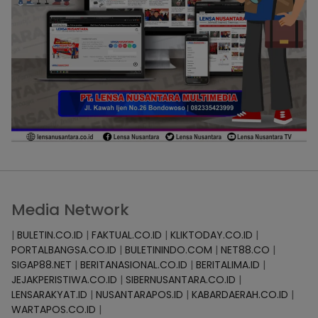
Media Network
|
BULETIN.CO.ID
|
FAKTUAL.CO.ID
|
KLIKTODAY.CO.ID
|
PORTALBANGSA.CO.ID
|
BULETININDO.COM
|
NET88.CO
|
SIGAP88.NET
|
BERITANASIONAL.CO.ID
|
BERITALIMA.ID
|
JEJAKPERISTIWA.CO.ID
|
SIBERNUSANTARA.CO.ID
|
LENSARAKYAT.ID
|
NUSANTARAPOS.ID
|
KABARDAERAH.CO.ID
|
WARTAPOS.CO.ID
|