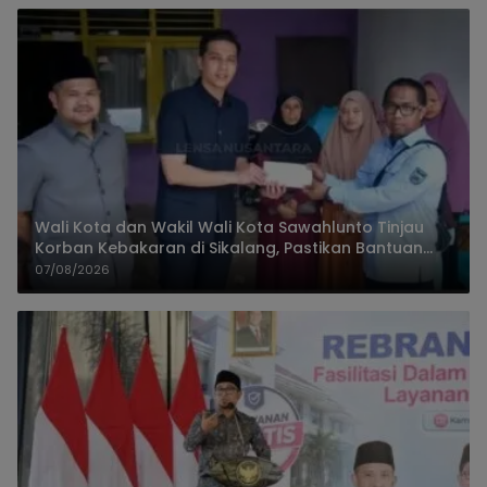
Wali Kota dan Wakil Wali Kota Sawahlunto Tinjau
Korban Kebakaran di Sikalang, Pastikan Bantuan
dan Perkuat Mitigasi Bencana
07/08/2026