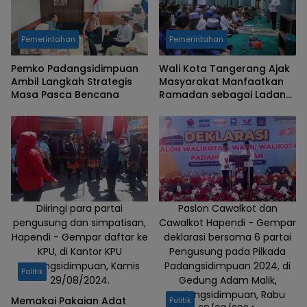
Pemerintahan
Pemerintahan
Pemko Padangsidimpuan
Wali Kota Tangerang Ajak
Ambil Langkah Strategis
Masyarakat Manfaatkan
Masa Pasca Bencana
Ramadan sebagai Ladang
Kebaikan
Diiringi para partai
Paslon Cawalkot dan
pengusung dan simpatisan,
Cawalkot Hapendi - Gempar
Hapendi - Gempar daftar ke
deklarasi bersama 6 partai
KPU, di Kantor KPU
Pengusung pada Pilkada
Padangsidimpuan, Kamis
Padangsidimpuan 2024, di
Politik
29/08/2024.
Gedung Adam Malik,
Padangsidimpuan, Rabu
Memakai Pakaian Adat
Politik