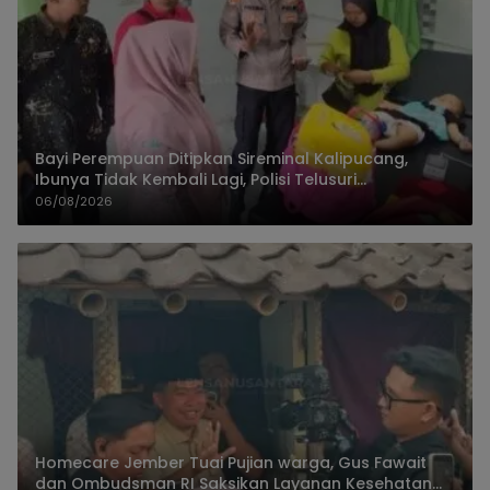
Bayi Perempuan Ditipkan Sireminal Kalipucang,
Ibunya Tidak Kembali Lagi, Polisi Telusuri
Keberadaan Orang Tua
06/08/2026
Homecare Jember Tuai Pujian warga, Gus Fawait
dan Ombudsman RI Saksikan Layanan Kesehatan