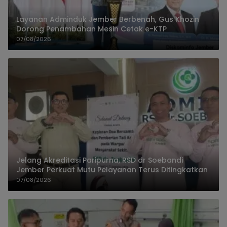
Layanan Adminduk Jember Berbenah, Gus Khozin
Dorong Penambahan Mesin Cetak e-KTP
07/08/2026
Jelang Akreditasi Paripurna, RSD dr Soebandi
Jember Perkuat Mutu Pelayanan Terus Ditingkatkan
07/08/2026