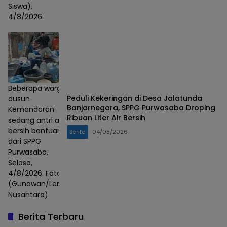
Siswa).
4/8/2026.
Beberapa warga
Peduli Kekeringan di Desa Jalatunda
dusun
Banjarnegara, SPPG Purwasaba Droping
Kemandoran
Ribuan Liter Air Bersih
sedang antri air
bersih bantuan
Berita
04/08/2026
dari SPPG
Purwasaba,
Selasa,
4/8/2026. Foto :
(Gunawan/Lensa
Nusantara)
Berita Terbaru