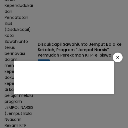
Kependudukan
dan
Pencatatan
Sipil
(Disdukcapil)
Kota
Sawahlunto
Disdukcapil Sawahlunto Jemput Bola ke
terus
Sekolah, Program “Jempol Narsis”
berinovasi
Permudah Perekaman KTP-el Siswa
×
dalam
Berita
05/08/2026
meningkatkan
kepemilikan
dokumen
kependudukan
di kalangan
pelajar melalui
program
JEMPOL NARSIS
(Jemput Bola
Nyasarin
Rekam KTP