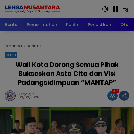
Langsung
ke
konten
Berita
Pemerintahan
Politik
Pendidikan
Otomo
Beranda
Berita
Berita
Wali Kota Dorong Semua Pihak
Sukseskan Asta Cita dan Visi
Padangsidimpuan “MANTAP”
305
Redaktur
03/03/2025