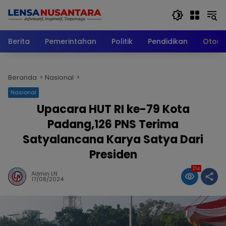
Langsung
ke
konten
Berita
Pemerintahan
Politik
Pendidikan
Otomo
Beranda
Nasional
Nasional
Upacara HUT RI ke-79 Kota
Padang,126 PNS Terima
Satyalancana Karya Satya Dari
Presiden
214
Admin LN
17/08/2024