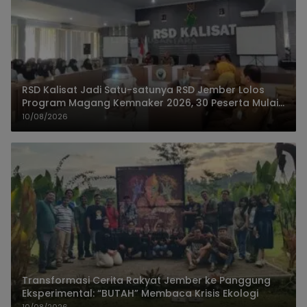
RSD Kalisat Jadi Satu-satunya RSD Jember Lolos
Program Magang Kemnaker 2026, 30 Peserta Mulai
Praktik
10/08/2026
Transformasi Cerita Rakyat Jember ke Panggung
Eksperimental: “BUTAH” Membaca Krisis Ekologi
10/08/2026