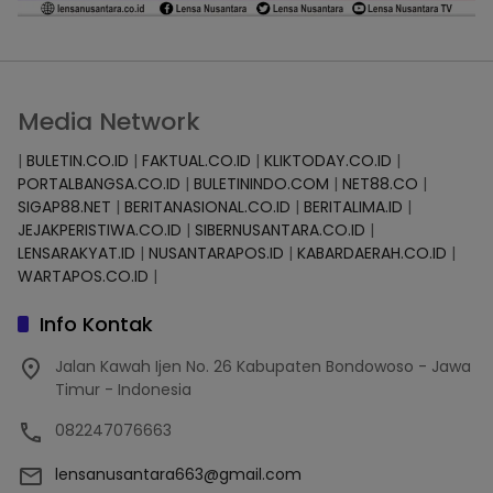
Media Network
|
BULETIN.CO.ID
|
FAKTUAL.CO.ID
|
KLIKTODAY.CO.ID
|
PORTALBANGSA.CO.ID
|
BULETININDO.COM
|
NET88.CO
|
SIGAP88.NET
|
BERITANASIONAL.CO.ID
|
BERITALIMA.ID
|
JEJAKPERISTIWA.CO.ID
|
SIBERNUSANTARA.CO.ID
|
LENSARAKYAT.ID
|
NUSANTARAPOS.ID
|
KABARDAERAH.CO.ID
|
WARTAPOS.CO.ID
|
Info Kontak
Jalan Kawah Ijen No. 26 Kabupaten Bondowoso - Jawa
Timur - Indonesia
082247076663
lensanusantara663@gmail.com