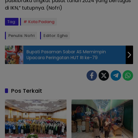
paskibraka tingkat pusat tahun 2024 yang bertugas
di IKN,” tutupnya. (Nofri)
Tag:
Kota Padang
Penulis: Nofri
Editor: Egha
Bupati Pasaman Sabar AS Memimpin
Upacara Peringatan HUT RI ke-79
Upacara HUT RI ke-79
Kota Padang, 126 PNS
Terima Satyalancana
Karya Satya Dari Presiden,
Pos Terkait
Sabtu (17/8/2024). (Foto:
nofri/lensanusantara.co.id)