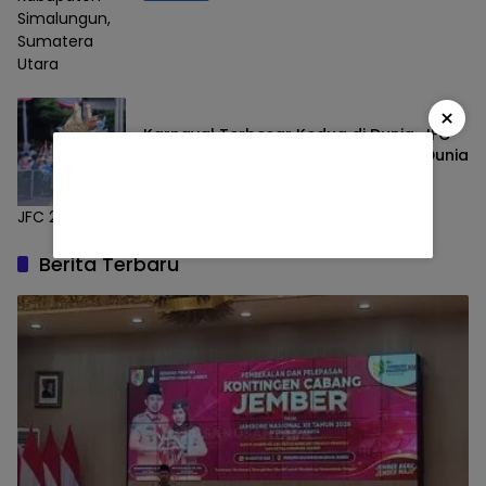
Simalungun,
Sumatera
Utara
×
Karnaval Terbesar Kedua di Dunia, JFC
Suguhkan Pagelaran Busana Kelas Dunia
Nasional
18/07/2026
JFC 2026
Berita Terbaru