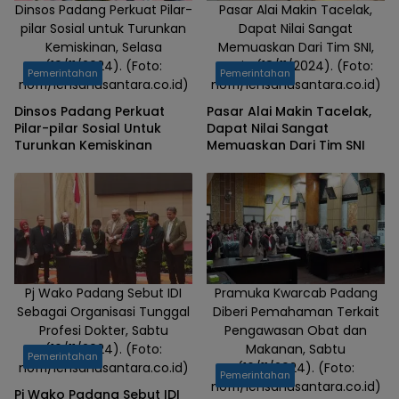
Dinsos Padang Perkuat Pilar-
Pasar Alai Makin Tacelak,
pilar Sosial untuk Turunkan
Dapat Nilai Sangat
Kemiskinan, Selasa
Memuaskan Dari Tim SNI,
(19/11/2024). (Foto:
Senin (18/11/2024). (Foto:
Pemerintahan
Pemerintahan
nofri/lensanusantara.co.id)
nofri/lensanusantara.co.id)
Dinsos Padang Perkuat
Pasar Alai Makin Tacelak,
Pilar-pilar Sosial Untuk
Dapat Nilai Sangat
Turunkan Kemiskinan
Memuaskan Dari Tim SNI
Pj Wako Padang Sebut IDI
Pramuka Kwarcab Padang
Sebagai Organisasi Tunggal
Diberi Pemahaman Terkait
Profesi Dokter, Sabtu
Pengawasan Obat dan
(16/11/2024). (Foto:
Makanan, Sabtu
Pemerintahan
nofri/lensanusantara.co.id)
(16/11/2024). (Foto:
Pemerintahan
nofri/lensanusantara.co.id)
Pj Wako Padang Sebut IDI