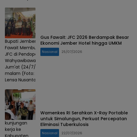
Gus Fawait: JFC 2026 Berdampak Besar
Bupati Jember Gus
Ekonomi Jember Hotel hingga UMKM
Fawait Membuka
Nasional
25/07/2026
JFC di Pendopo
Wahyawibawagraha,
Jum'at (24/7/2026)
malam (Foto: Badri/
Lensa Nusantara)
Wamenkes RI Serahkan X-Ray Portable
untuk Simalungun, Perkuat Percepatan
kunjungan
Eliminasi Tuberkulosis
kerja ke
Nasional
22/07/2026
Kabupaten