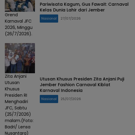
Pariwisata Kagum, Gus Fawait: Carnaval
Kelas Dunia Lahir dari Jember
Grend
Nasional
27/07/2026
Karnaval JFC
2026, Minggu
(26/7/2026).
Zita Anjani
Utusan Khusus Presiden Zita Anjani Puji
Utusan
Jember Fashion Carnaval Kiblat
Khusus
Karnaval Indonesia
Presiden RI
Nasional
25/07/2026
Menghadiri
JFC, Sabtu
(25/7/2026)
malam.(Foto:
Badri/ Lensa
Nusantara)