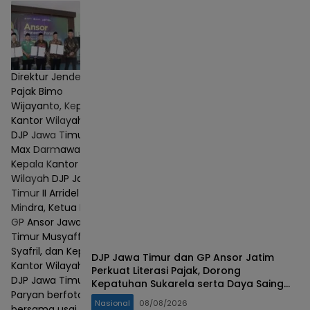
Direktur Jenderal
Pajak Bimo
Wijayanto, Kepala
Kantor Wilayah
DJP Jawa Timur I
Max Darmawan,
Kepala Kantor
Wilayah DJP Jawa
Timur II Arridel
Mindra, Ketua PW
GP Ansor Jawa
Timur Musyaffa'
Syafril, dan Kepala
DJP Jawa Timur dan GP Ansor Jatim
Kantor Wilayah
Perkuat Literasi Pajak, Dorong
DJP Jawa Timur III
Kepatuhan Sukarela serta Daya Saing
Paryan berfoto
UMKM
Nasional
08/08/2026
bersama usai