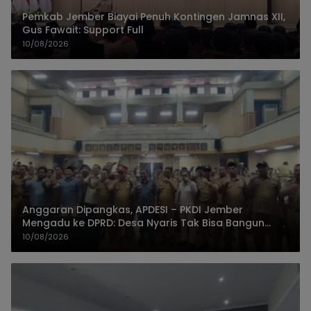
Pemkab Jember Biayai Penuh Kontingen Jamnas XII,
Gus Fawait: Support Full
10/08/2026
Anggaran Dipangkas, APDESI – PKDI Jember
Mengadu ke DPRD: Desa Nyaris Tak Bisa Bangun
Infrastruktur
10/08/2026