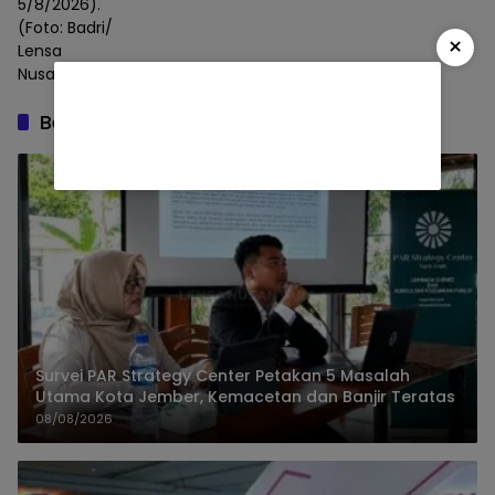
5/8/2026).
(Foto: Badri/
×
Lensa
Nusantara)
Berita Terbaru
Survei PAR Strategy Center Petakan 5 Masalah
Utama Kota Jember, Kemacetan dan Banjir Teratas
08/08/2026