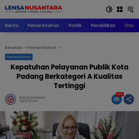
Langsung
ke
konten
Berita
Pemerintahan
Politik
Pendidikan
Otomo
Beranda
Pemerintahan
Pemerintahan
Kepatuhan Pelayanan Publik Kota
Padang Berkategori A Kualitas
Tertinggi
299
Arik Kurniawan
14/11/2024