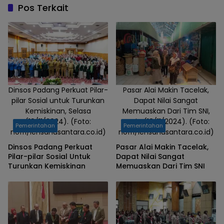
Tertinggi, Kamis
Pos Terkait
(14/11/2024). (Foto:
nofri/lensanusantara.co.id)
Dinsos Padang Perkuat Pilar-
Pasar Alai Makin Tacelak,
pilar Sosial untuk Turunkan
Dapat Nilai Sangat
Kemiskinan, Selasa
Memuaskan Dari Tim SNI,
(19/11/2024). (Foto:
Senin (18/11/2024). (Foto:
Pemerintahan
Pemerintahan
nofri/lensanusantara.co.id)
nofri/lensanusantara.co.id)
Dinsos Padang Perkuat
Pasar Alai Makin Tacelak,
Pilar-pilar Sosial Untuk
Dapat Nilai Sangat
Turunkan Kemiskinan
Memuaskan Dari Tim SNI