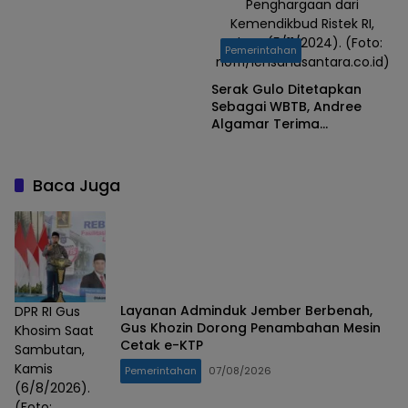
Penghargaan dari
Kemendikbud Ristek RI,
Selasa (5/11/2024). (Foto:
Pemerintahan
nofri/lensanusantara.co.id)
Serak Gulo Ditetapkan
Sebagai WBTB, Andree
Algamar Terima
Penghargaan dari
Kemendikbud Ristek RI
Baca Juga
Layanan Adminduk Jember Berbenah,
DPR RI Gus
Gus Khozin Dorong Penambahan Mesin
Khosim Saat
Cetak e-KTP
Sambutan,
Kamis
Pemerintahan
07/08/2026
(6/8/2026).
(Foto: