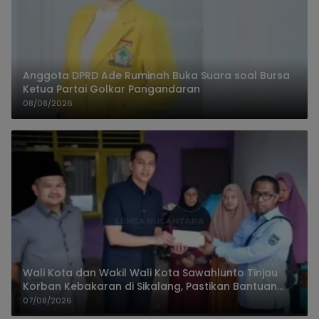
Anggota DPRD Ade Ruminah Buka Suara soal Bursa
Ketua Partai Golkar Pangandaran
08/08/2026
Wali Kota dan Wakil Wali Kota Sawahlunto Tinjau
Korban Kebakaran di Sikalang, Pastikan Bantuan
dan Perkuat Mitigasi Bencana
07/08/2026