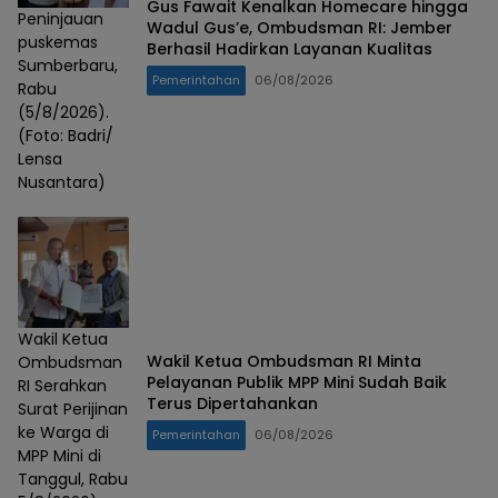
Gus Fawait Kenalkan Homecare hingga
Peninjauan
Wadul Gus’e, Ombudsman RI: Jember
puskemas
Berhasil Hadirkan Layanan Kualitas
Sumberbaru,
Pemerintahan
06/08/2026
Rabu
(5/8/2026).
(Foto: Badri/
Lensa
Nusantara)
Wakil Ketua
Wakil Ketua Ombudsman RI Minta
Ombudsman
Pelayanan Publik MPP Mini Sudah Baik
RI Serahkan
Terus Dipertahankan
Surat Perijinan
ke Warga di
Pemerintahan
06/08/2026
MPP Mini di
Tanggul, Rabu