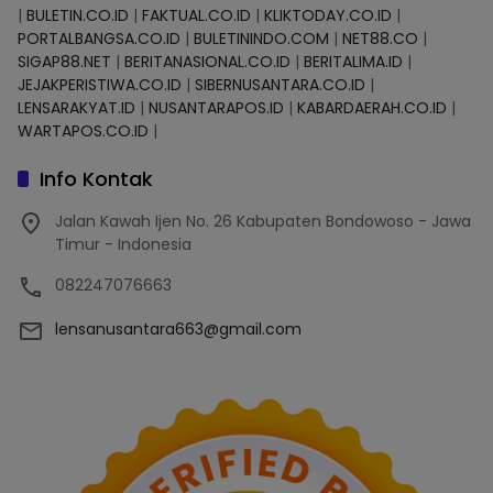
|
BULETIN.CO.ID
|
FAKTUAL.CO.ID
|
KLIKTODAY.CO.ID
|
PORTALBANGSA.CO.ID
|
BULETININDO.COM
|
NET88.CO
|
SIGAP88.NET
|
BERITANASIONAL.CO.ID
|
BERITALIMA.ID
|
JEJAKPERISTIWA.CO.ID
|
SIBERNUSANTARA.CO.ID
|
LENSARAKYAT.ID
|
NUSANTARAPOS.ID
|
KABARDAERAH.CO.ID
|
WARTAPOS.CO.ID
|
Info Kontak
Jalan Kawah Ijen No. 26 Kabupaten Bondowoso - Jawa
Timur - Indonesia
082247076663
lensanusantara663@gmail.com