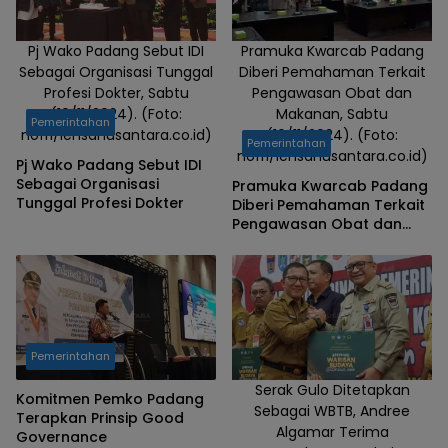
Pj Wako Padang Sebut IDI
Pramuka Kwarcab Padang
Sebagai Organisasi Tunggal
Diberi Pemahaman Terkait
Profesi Dokter, Sabtu
Pengawasan Obat dan
(16/11/2024). (Foto:
Makanan, Sabtu
Pemerintahan
nofri/lensanusantara.co.id)
(16/11/2024). (Foto:
Pemerintahan
nofri/lensanusantara.co.id)
Pj Wako Padang Sebut IDI
Sebagai Organisasi
Pramuka Kwarcab Padang
Tunggal Profesi Dokter
Diberi Pemahaman Terkait
Pengawasan Obat dan
Makanan
Pemerintahan
Serak Gulo Ditetapkan
Komitmen Pemko Padang
Sebagai WBTB, Andree
Terapkan Prinsip Good
Algamar Terima
Governance