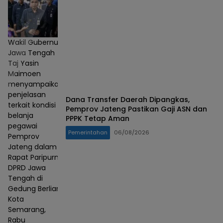
Wakil Gubernur
Jawa Tengah
Taj Yasin
Maimoen
menyampaikan
penjelasan
Dana Transfer Daerah Dipangkas,
terkait kondisi
Pemprov Jateng Pastikan Gaji ASN dan
belanja
PPPK Tetap Aman
pegawai
Pemerintahan
06/08/2026
Pemprov
Jateng dalam
Rapat Paripurna
DPRD Jawa
Tengah di
Gedung Berlian,
Kota
Semarang,
Rabu