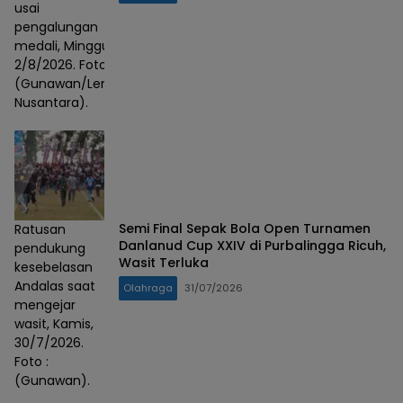
usai
pengalungan
medali, Minggu,
2/8/2026. Foto :
(Gunawan/Lensa
Nusantara).
Semi Final Sepak Bola Open Turnamen
Ratusan
Danlanud Cup XXIV di Purbalingga Ricuh,
pendukung
Wasit Terluka
kesebelasan
Andalas saat
Olahraga
31/07/2026
mengejar
wasit, Kamis,
30/7/2026.
Foto :
(Gunawan).