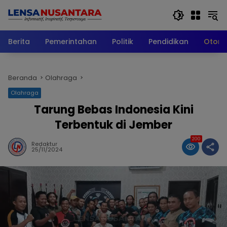
Langsung
ke
konten
Berita
Pemerintahan
Politik
Pendidikan
Otomo
Beranda
Olahraga
Olahraga
Tarung Bebas Indonesia Kini
Terbentuk di Jember
200
Redaktur
25/11/2024