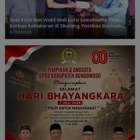
Wali Kota dan Wakil Wali Kota Sawahlunto Tinjau
Korban Kebakaran di Sikalang, Pastikan Bantuan
dan Perkuat Mitigasi Bencana
07/08/2026