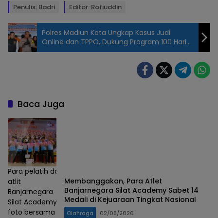
Penulis: Badri
Editor: Rofiuddin
Polres Madiun Kota Ungkap Kasus Judi
Online dan TPPO, Dukung Program 100 Hari
Asta Cita Presiden Prabowo
Ketua TBI
Jember
usai
menerima
Baca Juga
SK, Senin,
25/11/2024.
(Foto:
Badri/Lensa
Nusantara)
Para pelatih dan
Membanggakan, Para Atlet
atlit
Banjarnegara Silat Academy Sabet 14
Banjarnegara
Medali di Kejuaraan Tingkat Nasional
Silat Academy
foto bersama
Olahraga
02/08/2026