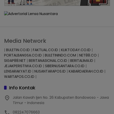
Media Network
|
BULETIN.CO.ID
|
FAKTUAL.CO.ID
|
KLIKTODAY.CO.ID
|
PORTALBANGSA.CO.ID
|
BULETININDO.COM
|
NET88.CO
|
SIGAP88.NET
|
BERITANASIONAL.CO.ID
|
BERITALIMA.ID
|
JEJAKPERISTIWA.CO.ID
|
SIBERNUSANTARA.CO.ID
|
LENSARAKYAT.ID
|
NUSANTARAPOS.ID
|
KABARDAERAH.CO.ID
|
WARTAPOS.CO.ID
|
Info Kontak
Jalan Kawah Ijen No. 26 Kabupaten Bondowoso - Jawa
Timur - Indonesia
082247076663