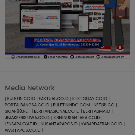
Media Network
|
BULETIN.CO.ID
|
FAKTUAL.CO.ID
|
KLIKTODAY.CO.ID
|
PORTALBANGSA.CO.ID
|
BULETININDO.COM
|
NET88.CO
|
SIGAP88.NET
|
BERITANASIONAL.CO.ID
|
BERITALIMA.ID
|
JEJAKPERISTIWA.CO.ID
|
SIBERNUSANTARA.CO.ID
|
LENSARAKYAT.ID
|
NUSANTARAPOS.ID
|
KABARDAERAH.CO.ID
|
WARTAPOS.CO.ID
|