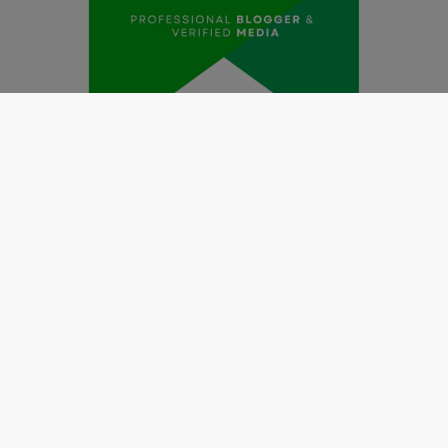
Redaksi
Pedoman Media Siber
Kode Etik Jurnalistik
Perlindungan Profesi Wartawan
Info Iklan
Disclaimer
Tentang Kami
Copyright @2019 by
LENSANUSANTARA.CO.ID
All Right
Reserved