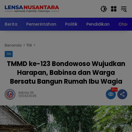
Langsung
ke
konten
Berita
Pemerintahan
Politik
Pendidikan
Otomo
Beranda
TNI
TNI
TMMD ke-123 Bondowoso Wujudkan
Harapan, Babinsa dan Warga
Bersatu Bangun Rumah Ibu Wagia
204
Admin LN
11/03/2025