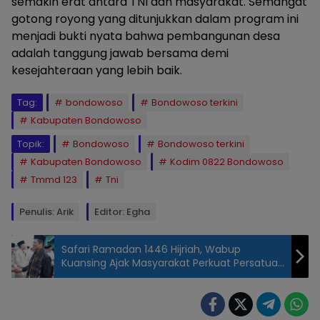
semakin erat antara TNI dan masyarakat. Semangat
gotong royong yang ditunjukkan dalam program ini
menjadi bukti nyata bahwa pembangunan desa
adalah tanggung jawab bersama demi
kesejahteraan yang lebih baik.
Tag:
bondowoso
Bondowoso terkini
Kabupaten Bondowoso
Topik:
Bondowoso
Bondowoso terkini
Kabupaten Bondowoso
Kodim 0822 Bondowoso
Tmmd 123
Tni
Penulis: Arik
Editor: Egha
Safari Ramadan 1446 Hijriah, Wabup
Kuansing Ajak Masyarakat Perkuat Persatuan
dan Kekeluargaan
Sertu
Bambang,