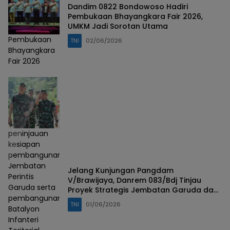
Dandim 0822 Bondowoso Hadiri
Pembukaan Bhayangkara Fair 2026,
UMKM Jadi Sorotan Utama
Pembukaan
TNI
02/06/2026
Bhayangkara
Fair 2026
peninjauan
kesiapan
pembangunan
Jembatan
Jelang Kunjungan Pangdam
Perintis
V/Brawijaya, Danrem 083/Bdj Tinjau
Garuda serta
Proyek Strategis Jembatan Garuda dan
pembangunan
Yonif TP di Bondowoso
TNI
01/06/2026
Batalyon
Infanteri