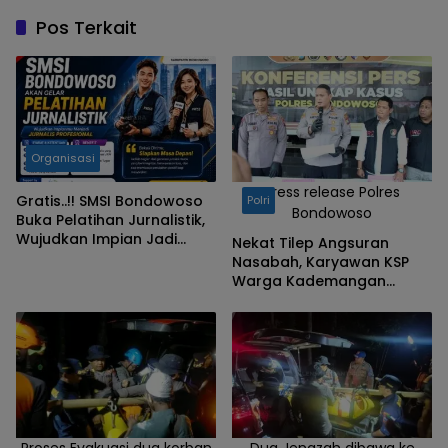
Babinsa Desa
Gunosari,
Pos Terkait
Bersama
Anggota
Satgas TMMD
Ke-123 Kodim
0822
Organisasi
Bondowoso,
Turun
Press release Polres
Gratis..!! SMSI Bondowoso
Polri
Bondowoso
Langsung
Buka Pelatihan Jurnalistik,
Wujudkan Impian Jadi
Dalam Proses
Nekat Tilep Angsuran
Jurnalis Profesional
Nasabah, Karyawan KSP
Pembangunan,
Warga Kademangan
(Selasa,
Bondowoso Ditangkap
11/3/25). (Foto :
Polisi
Pendim 0822)
Proses Evakuasi dua korban
Dua Jenazah dibawa ke