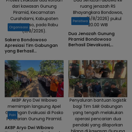
dari kawasan Gunung
ruang jenazah RS
Piramid, Kecamatan
Bhayangkara Bondowos,
Curahdami, Kabupaten
Rabu (5/8/2026) pukul
Peristiwa
Bondowoso, pada Rabu
20.00 WIB
Organisasi
(5/8/2026).
Dua Jenazah Gunung
Piramid Bondowoso
Sakera Bondowoso
Berhasil Dievakuasi,
Apresiasi Tim Gabungan
Kapolres Aryo Apresiasi
yang Berhasil
Tim Gabungan
Mengevakuasi Dua Korban
Gunung Piramid
AKBP Aryo Dwi Wibowo
Penyaluran bantuan logistik
memimpin langsung Apel
bagi Tim SAR Gabungan
Gabungan Evakuasi di Posko
yang tengah melakukan
Polri
Pencarian Gunung Piramid.
operasi pencarian dua
pendaki yang dilaporkan
AKBP Aryo Dwi Wibowo
hilang di kawasan Gunung