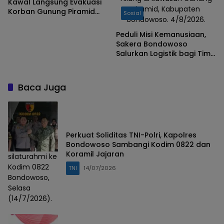
Kawal Langsung Evakuasi
Piramid, Kabupaten
Korban Gunung Piramid
Sosial
Bondowoso. 4/8/2026.
Bondowoso
Peduli Misi Kemanusiaan,
Sakera Bondowoso
Salurkan Logistik bagi Tim
SAR Gabungan di Gunung
Piramid
Baca Juga
Perkuat Soliditas TNI-Polri, Kapolres
Bondowoso Sambangi Kodim 0822 dan
Koramil Jajaran
silaturahmi ke
Kodim 0822
TNI
14/07/2026
Bondowoso,
Selasa
(14/7/2026).