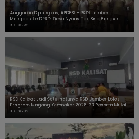
Anggaran Dipangkas, APDESI – PKDI Jember
Mengadu ke DPRD: Desa Nyaris Tak Bisa Bangun
Infrastruktur
10/08/2026
RSD Kalisat Jadi Satu-satunya RSD Jember Lolos
Program Magang Kemnaker 2026, 30 Peserta Mulai
Praktik
10/08/2026