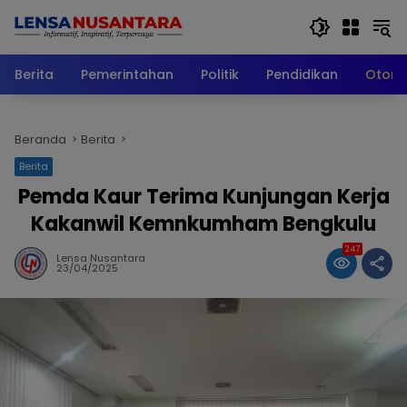
Langsung
ke
konten
Berita
Pemerintahan
Politik
Pendidikan
Otomo
Beranda
Berita
Berita
Pemda Kaur Terima Kunjungan Kerja
Kakanwil Kemnkumham Bengkulu
247
Lensa Nusantara
23/04/2025