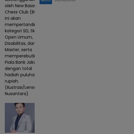
oleh New Bassura
Chess Club (BCC)
ini akan
mempertandingkan
kategori SD, SMP,
Open Umum,
Disabilitas, dan
Master, serta
memperebutkan
Piala Bank Jakarta
dengan total
hadiah puluhan juta
rupiah.
(Ilustrasi/Lensa
Nusantara)