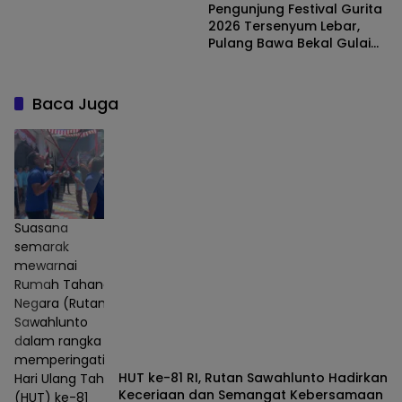
Kaur, Tekankan Peran
Pengunjung Festival Gurita
Penting PKK di Desa
2026 Tersenyum Lebar,
Pulang Bawa Bekal Gulai
Langat Gurita
Baca Juga
Suasana
semarak
mewarnai
Rumah Tahanan
Negara (Rutan)
Sawahlunto
dalam rangka
memperingati
HUT ke-81 RI, Rutan Sawahlunto Hadirkan
Hari Ulang Tahun
Keceriaan dan Semangat Kebersamaan
(HUT) ke-81