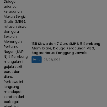
Diduga
adanya
keracunan
Makan Bergizi
Gratis (MBG),
ratusan siswa
dan guru
Sekolah
Menengah
136 Siswa dan 7 Guru SMP N 5 Rembang
Pertama
Alami Diare, Diduga Keracunan MBG,
Negeri (SMP
Bagas: Harus Tanggung Jawab
N) 5 Rembang
Berita
06/08/2026
mengalami
gejala sakit
perut dan
diare.
Peristiwa ini
langsung
mendapat
sorotan dari
berbagai
pihak. Hal