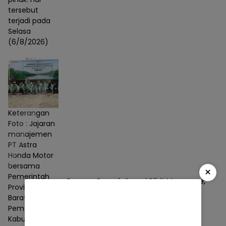
tersebut
terjadi pada
Selasa
(6/8/2026)
Keterangan
Foto : Jajaran
manajemen
PT Astra
Honda Motor
bersama
×
Pemerintah
Bangun Rumah Semai Bibit Mangrove,
Provinsi Jawa
AHM Tumbuhkan Harapan Baru bagi
Barat,
Pesisir Karawang
Pemerintah
Berita
05/08/2026
Kabupaten