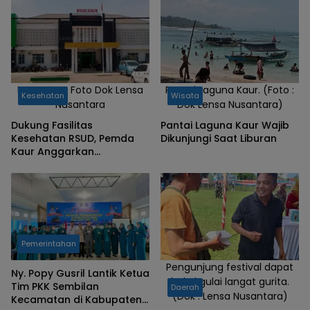
RSUD Kaur, Foto Dok Lensa
Pantai Laguna Kaur. (Foto :
Kesehatan
Wisata
Nusantara
Dok Lensa Nusantara)
Dukung Fasilitas
Pantai Laguna Kaur Wajib
Kesehatan RSUD, Pemda
Dikunjungi Saat Liburan
Kaur Anggarkan
Pengadaan Lahan
Perluasan
Pemerintahan
Pengunjung festival dapat
Ny. Popy Gusril Lantik Ketua
bekal gulai langat gurita.
Tim PKK Sembilan
Daerah
(Dok : Lensa Nusantara)
Kecamatan di Kabupaten