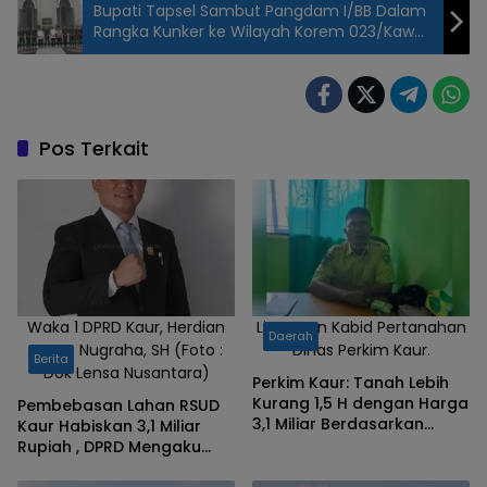
Bupati Tapsel Sambut Pangdam I/BB Dalam
Rangka Kunker ke Wilayah Korem 023/Kawal
Samudera
Wakil Bupati Kaur
dan Kakanwil
Kemenkumham
Provinsi Bengkulu
Pos Terkait
Sedang
Melakukan
Rapat.
Rabu,23/04/2025
(Foto :
Sumantri/Lensa
Nusantara)
Waka 1 DPRD Kaur, Herdian
Linarman Kabid Pertanahan
Daerah
Sapta Nugraha, SH (Foto :
Dinas Perkim Kaur.
Berita
Dok Lensa Nusantara)
Perkim Kaur: Tanah Lebih
Kurang 1,5 H dengan Harga
Pembebasan Lahan RSUD
3,1 Miliar Berdasarkan
Kaur Habiskan 3,1 Miliar
Penilaian KJPP
Rupiah , DPRD Mengaku
Tidak Mengentahui