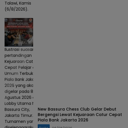
Talawi, Kamis
(6/8/2026).
Ilustrasi suasana
pertandingan
Kejuaraan Catur
Cepat Pelajar dan
Umum Terbuka
Piala Bank Jakarta
2026 yang akan
digelar pada 8–9
Agustus 2026 di
Lobby Utama Mall
New Bassura Chess Club Gelar Debut
Bassura City,
Bergengsi Lewat Kejuaraan Catur Cepat
Jakarta Timur.
Piala Bank Jakarta 2026
Turnamen yang
diselenggarakan
Berita
06/08/2026