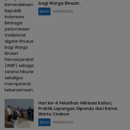
bagi Warga Binaan
Kemerdekaan
Republik
Berita
09/08/2026
Indonesia.
Berbagai
perlombaan
tradisional
digelar khusus
bagi Warga
Binaan
Pemasyarakatan
(WBP) sebagai
sarana hiburan
sekaligus
mempererat
kebersamaan.
Hari ke-4 Pelatihan Hilirisasi Kaliori,
Praktik Lapangan Dipandu dari Rama
Shinta Cirebon
Berita
08/08/2026