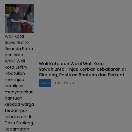
Wali Kota
Sawahlunto
Riyanda Putra
bersama
Wakil Wali
Wali Kota dan Wakil Wali Kota
Kota Jeffry
Sawahlunto Tinjau Korban Kebakaran di
Hibatullah
Sikalang, Pastikan Bantuan dan Perkuat
meninjau
Mitigasi Bencana
Berita
07/08/2026
sekaligus
menyerahkan
bantuan
kepada warga
terdampak
kebakaran di
Desa Sikalang,
Kecamatan