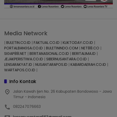
Media Network
|
BULETIN.CO.ID
|
FAKTUAL.CO.ID
|
KLIKTODAY.CO.ID
|
PORTALBANGSA.CO.ID
|
BULETININDO.COM
|
NET88.CO
|
SIGAP88.NET
|
BERITANASIONAL.CO.ID
|
BERITALIMA.ID
|
JEJAKPERISTIWA.CO.ID
|
SIBERNUSANTARA.CO.ID
|
LENSARAKYAT.ID
|
NUSANTARAPOS.ID
|
KABARDAERAH.CO.ID
|
WARTAPOS.CO.ID
|
Info Kontak
Jalan Kawah Ijen No. 26 Kabupaten Bondowoso - Jawa
Timur - Indonesia
082247076663