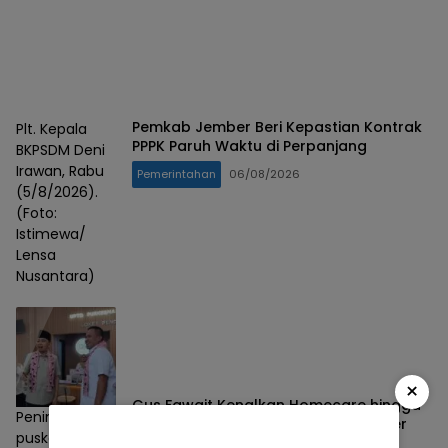
Pemkab Jember Beri Kepastian Kontrak
Plt. Kepala
PPPK Paruh Waktu di Perpanjang
BKPSDM Deni
Irawan, Rabu
Pemerintahan
06/08/2026
(5/8/2026).
(Foto:
Istimewa/
Lensa
Nusantara)
×
Gus Fawait Kenalkan Homecare hingga
Peninjauan
Wadul Gus’e, Ombudsman RI: Jember
puskemas
Berhasil Hadirkan Layanan Kualitas