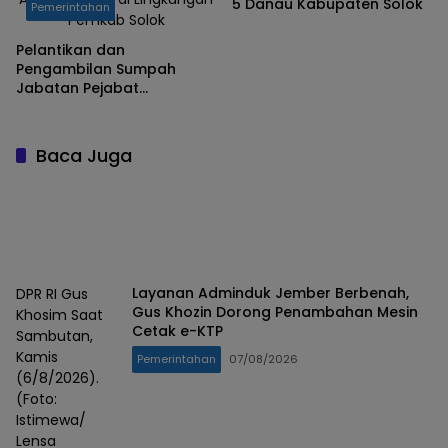
5 Danau Kabupaten Solok
Pemerintahan
Pemkab Solok
Pelantikan dan
Pengambilan Sumpah
Jabatan Pejabat
Administrator di
Lingkungan Pemkab Solok
Baca Juga
Layanan Adminduk Jember Berbenah,
DPR RI Gus
Gus Khozin Dorong Penambahan Mesin
Khosim Saat
Cetak e-KTP
Sambutan,
Kamis
Pemerintahan
07/08/2026
(6/8/2026).
(Foto:
Istimewa/
Lensa