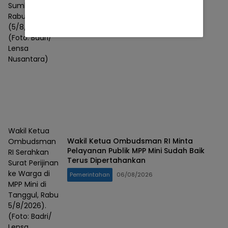
Sumberbaru,
Pemerintahan
06/08/2026
Rabu
(5/8/2026).
(Foto: Badri/
Lensa
Nusantara)
Wakil Ketua
Wakil Ketua Ombudsman RI Minta
Ombudsman
Pelayanan Publik MPP Mini Sudah Baik
RI Serahkan
Terus Dipertahankan
Surat Perijinan
ke Warga di
Pemerintahan
06/08/2026
MPP Mini di
Tanggul, Rabu
5/8/2026).
(Foto: Badri/
Lensa