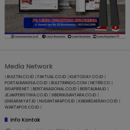
Media Network
|
BULETIN.CO.ID
|
FAKTUAL.CO.ID
|
KLIKTODAY.CO.ID
|
PORTALBANGSA.CO.ID
|
BULETININDO.COM
|
NET88.CO
|
SIGAP88.NET
|
BERITANASIONAL.CO.ID
|
BERITALIMA.ID
|
JEJAKPERISTIWA.CO.ID
|
SIBERNUSANTARA.CO.ID
|
LENSARAKYAT.ID
|
NUSANTARAPOS.ID
|
KABARDAERAH.CO.ID
|
WARTAPOS.CO.ID
|
Info Kontak