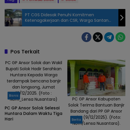
PT CGS Didesak Penuhi Komitmen
Ketenagakerjaan dan CSR, Warga Santan
Ulu Gelar Aksi Damai
BINTEK
Pengelolaan
Dana Bos
dan Dana
Pos Terkait
Komite
PC GP Ansor Solok dan Wakil
Sekolah
Bupati Solok Hadir Serahkan
Kabupaten
Huntara Kepada Warga
Solok
terdampak bencana banjir
dan longsong, Jumat
19/12/2025. (Foto :
Bisnis
PC GP Ansor Kabupaten
Nofri_Lensa Nusantara)
Solok Terima Bantuan Banjir
PC GP Ansor Solok Selesai
Bandang dari PP GP Ansor
Huntara Dalam Waktu Tiga
Rabu (9/12/2025). (Foto:
Hari
Berita
Nofri/Lensa Nusantara).