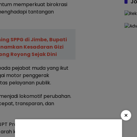
Jo
entum memperkuat birokrasi
p menghadapi tantangan
ing SPPG di Jimbe, Bupati
Tanamkan Kesadaran Gizi
ong Royong Sejak Dini
ada pejabat muda yang ikut
bagai motor penggerak
as pelayanan publik.
menjadi lokomotif perubahan.
cepat, transparan, dan
×
i JPT Pratama merupakan
 arah kebijakan dan