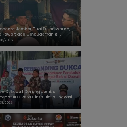
ecare Jember Tuai Pujian warga,
s Fawait dan Ombudsman RI
ksikan Layanan Kesehatan Rumah
08/2026
ien
jen Dukcapil Dorong Jember
cepat IKD, Peta Cinta Dinilai Inovasi
ayanan Terbaik
08/2026