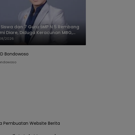
 Siswa dan 7 Guru SMP N 5 Rembang
mi Diare, Diduga Keracunan MBG,
gas: Harus Tanggung Jawab
08/2026
ondowoso