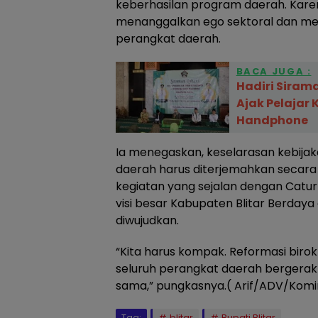
keberhasilan program daerah. Karena
menanggalkan ego sektoral dan mem
perangkat daerah.
BACA JUGA :
Hadiri Sirama
Ajak Pelajar
Handphone
Ia menegaskan, keselarasan kebijaka
daerah harus diterjemahkan secara
kegiatan yang sejalan dengan Catur 
visi besar Kabupaten Blitar Berdaya
diwujudkan.
“Kita harus kompak. Reformasi birokr
seluruh perangkat daerah bergerak
sama,” pungkasnya.( Arif/ADV/Komi
Tag:
blitar
Bupati Blitar