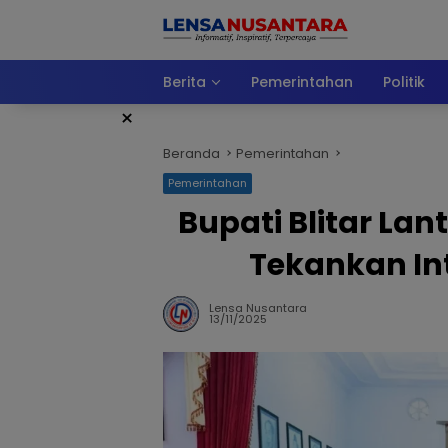
Langsung
ke
konten
Berita
Pemerintahan
Politik
×
Beranda
Pemerintahan
Pemerintahan
Bupati Blitar Lan
Tekankan Int
Lensa Nusantara
13/11/2025