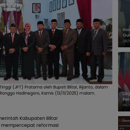
Hom
Gu
Sa
06/
Pas
nggi (JPT) Pratama oleh Bupati Blitar, Rijanto, dalam
 Ronggo Hadinegoro, Kamis (13/11/2025) malam.
Dir
Per
Pel
06/
erintah Kabupaten Blitar
 mempercepat reformasi