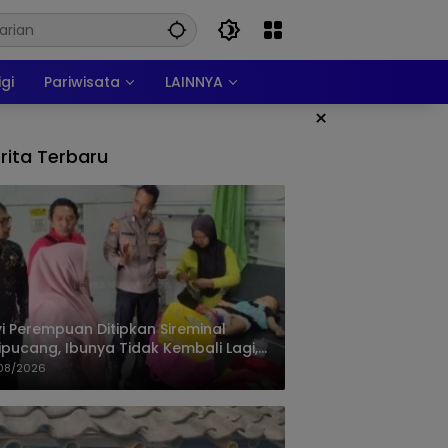
igi
Pariwisata
LAINNYA
×
rita Terbaru
i Perempuan Ditipkan Sireminal
ipucang, Ibunya Tidak Kembali Lagi,
isi Telusuri Keberadaan Orang Tua
08/2026