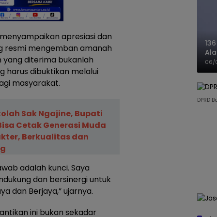
 menyampaikan apresiasi dan
136
ang resmi mengemban amanah
Ala
 yang diterima bukanlah
Ba
06/
 harus dibuktikan melalui
agi masyarakat.
DPRD B
olah Sak Ngajine, Bupati
 Bisa Cetak Generasi Muda
kter, Berkualitas dan
ng
 jawab adalah kunci. Saya
ndukung dan bersinergi untuk
a dan Berjaya,” ujarnya.
ntikan ini bukan sekadar