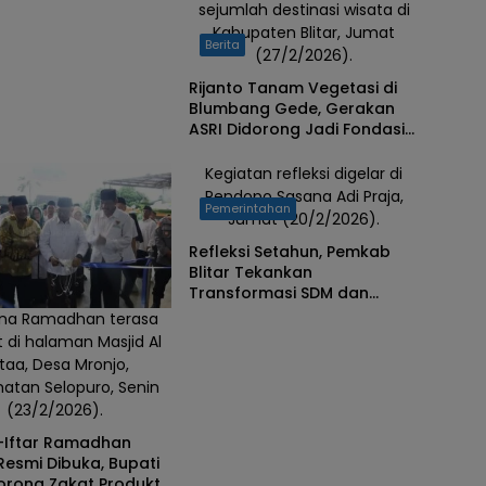
sejumlah destinasi wisata di
Kabupaten Blitar, Jumat
Berita
(27/2/2026).
Rijanto Tanam Vegetasi di
Blumbang Gede, Gerakan
ASRI Didorong Jadi Fondasi
Wisata Berkelanjutan
Kegiatan refleksi digelar di
Pendopo Sasana Adi Praja,
Pemerintahan
Jumat (20/2/2026).
Refleksi Setahun, Pemkab
Blitar Tekankan
Transformasi SDM dan
Digitalisasi hingga Desa
na Ramadhan terasa
 di halaman Masjid Al
taa, Desa Mronjo,
atan Selopuro, Senin
(23/2/2026).
Z-Iftar Ramadhan
Resmi Dibuka, Bupati
Dorong Zakat Produktif