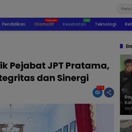
Pendidikan
Otomotif
Kesehatan
Teknologi
Rel
Be
tik Pejabat JPT Pratama,
egritas dan Sinergi
1076
Bay
Kal
Pol
06/