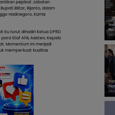
elantikan pejabat Jabatan
upati Blitar, Rijanto, dalam
nggo Hadinegoro, Kamis
New
Ber
 itu turut dihadiri Ketua DPRD
Cep
06/
para Staf Ahli, Asisten, Kepala
at. Momentum ini menjadi
tuk memperkuat kualitas
Dan
Pem
PP
06/