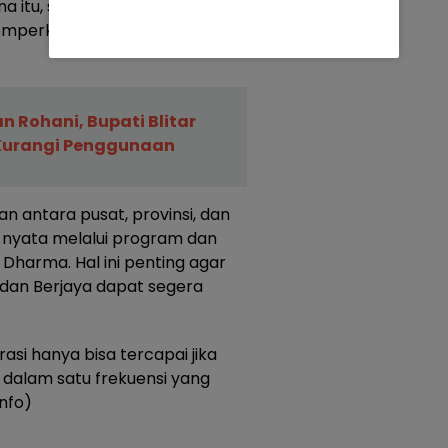
 itu, seluruh pejabat diminta
perkuat kolaborasi lintas
n Rohani, Bupati Blitar
 Kurangi Penggunaan
n antara pusat, provinsi, dan
 nyata melalui program dan
Dharma. Hal ini penting agar
 dan Berjaya dapat segera
asi hanya bisa tercapai jika
 dalam satu frekuensi yang
nfo)