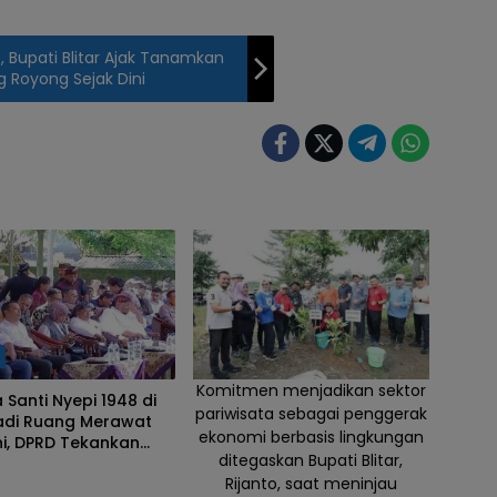
, Bupati Blitar Ajak Tanamkan
g Royong Sejak Dini
h
Komitmen menjadikan sektor
Santi Nyepi 1948 di
pariwisata sebagai penggerak
Jadi Ruang Merawat
ekonomi berbasis lingkungan
i, DPRD Tekankan
ditegaskan Bupati Blitar,
nya Toleransi
Rijanto, saat meninjau