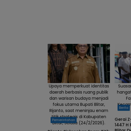
Hadinegoro,
Kamis
(13/11/2025)
malam.
Upaya memperkuat identitas
Suasa
daerah berbasis ruang publik
hangat
dan warisan budaya menjadi
Fa
fokus utama Bupati Blitar,
Kecam
Berita
Rijanto, saat meninjau enam
titik strategis di Kabupaten
Gerai 
Pemerintahan
Blitar, Selasa (24/2/2026).
1447 H 
Blitar 