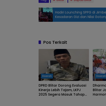
Hadiri Lounching SPPG di Jimbe
Kesadaran Gizi dan Nilai Goton
pelantikan
pejabat
Jabatan
Pimpinan
Pos Terkait
Tinggi (JPT)
Pratama
oleh Bupati
Blitar,
Rijanto,
dalam
Daerah
Daera
prosesi
DPRD Blitar Dorong Evaluasi
Dharma 
yang
Kinerja Lebih Tajam, LKPJ
Blitar 
digelar di
2025 Segera Masuk Tahap
Harmon
Pendopo
Paripurna
Penting
Ronggo