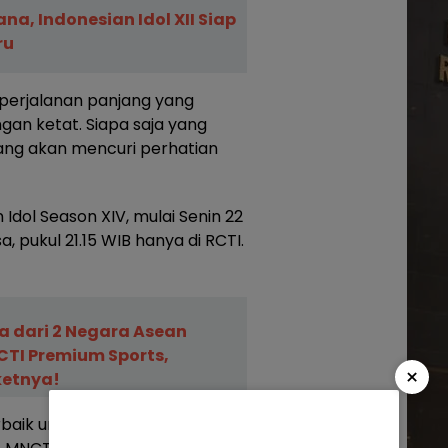
a, Indonesian Idol XII Siap
ru
perjalanan panjang yang
gan ketat. Siapa saja yang
yang akan mencuri perhatian
Idol Season XIV, mulai Senin 22
, pukul 21.15 WIB hanya di RCTI.
a dari 2 Negara Asean
CTI Premium Sports,
×
ketnya!
aik untuk keluarga indonesia!