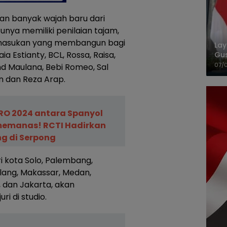
an banyak wajah baru dari
ntunya memiliki penilaian tajam,
 masukan yang membangun bagi
La
a Estianty, BCL, Rossa, Raisa,
Gu
Cet
07/
nd Maulana, Bebi Romeo, Sal
un dan Reza Arap.
URO 2024 antara Spanyol
memanas! RCTI Hadirkan
g di Serpong
ri kota Solo, Palembang,
lang, Makassar, Medan,
, dan Jakarta, akan
i di studio.