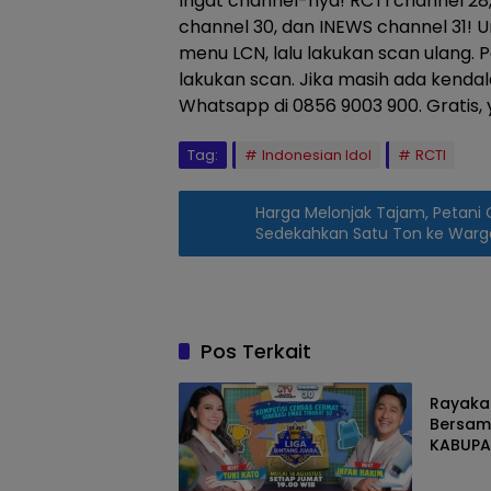
Ingat channel-nya! RCTI channel 2
channel 30, dan INEWS channel 31! 
menu LCN, lalu lakukan scan ulang. P
lakukan scan. Jika masih ada kenda
Whatsapp di 0856 9003 900. Gratis, 
Tag:
Indonesian Idol
RCTI
‎Harga Melonjak Tajam, Petani 
Sedekahkan Satu Ton ke Warg
Pos Terkait
Hibura
Rayakan
Bersama
KABUPA
Hadirka
Beragam