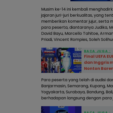
Musim ke-14 ini kembali menghadirk
jajaran juri-juri berkualitas, yang te
memberikan komentar jujur, serta
para peserta, diantaranya Judika, Mai
David Bayu, Marcello Tahitoe, Arma
Priadi, Vincent Rompies, Soleh Solih
BACA JUGA :
Final UEFA E
dan Inggris 
Nonton Baren
Para peserta yang telah di audisi da
Banjarmasin, Semarang, Kupang, Ma
Yogyakarta, Surabaya, Bandung, Bali
berhadapan langsung dengan para jur
BACA JUGA :