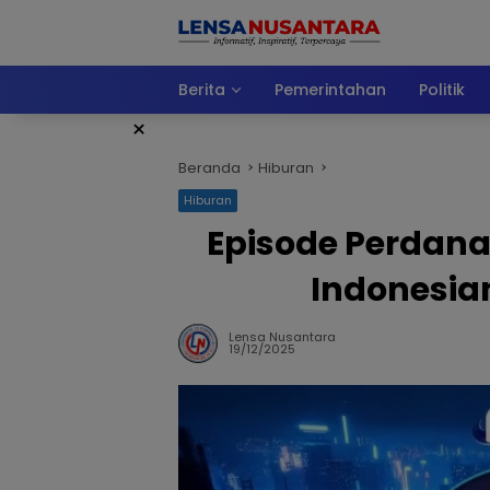
Langsung
ke
konten
Berita
Pemerintahan
Politik
×
Beranda
Hiburan
Hiburan
Episode Perdana
Indonesian
Lensa Nusantara
19/12/2025