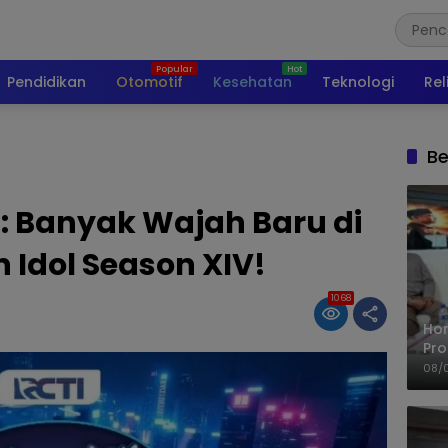
Pendidikan
Otomotif
Kesehatan
Teknologi
Rel
Be
: Banyak Wajah Baru di
 Idol Season XIV!
1068
Ho
Pro
Mis
08/
Ke