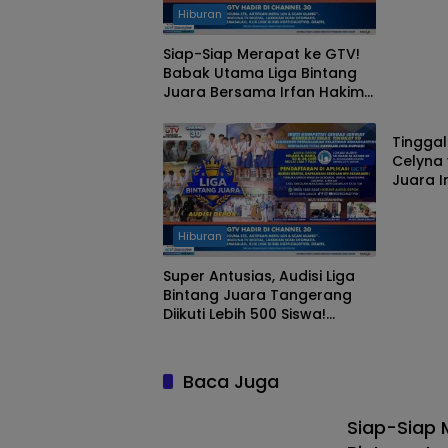
Hiburan
Siap-Siap Merapat ke GTV!
Babak Utama Liga Bintang
Juara Bersama Irfan Hakim
Hibura
& Yuki Kato Tayang Mulai 14
Agustus!
Tinggal
Celyna 
Juara I
Siapa y
Next In
Hiburan
Super Antusias, Audisi Liga
Bintang Juara Tangerang
Diikuti Lebih 500 Siswa!
Giliran Audisi Depok 23 & 24
Juni ini
Baca Juga
Siap-Siap 