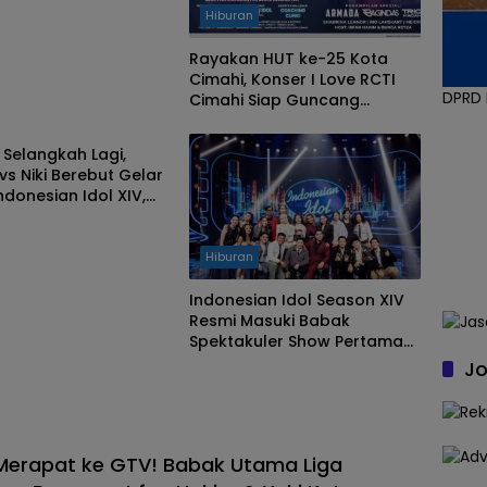
Hiburan
Rayakan HUT ke-25 Kota
Cimahi, Konser I Love RCTI
DPRD
Cimahi Siap Guncang
n
Panggung dengan Armada,
Trio Macan hingga Shabrina
 Selangkah Lagi,
Leanor!
vs Niki Berebut Gelar
ndonesian Idol XIV,
ang Pantas Jadi The
donesian Idol?
Hiburan
Indonesian Idol Season XIV
Resmi Masuki Babak
Spektakuler Show Pertama
Top 15
Jo
Merapat ke GTV! Babak Utama Liga