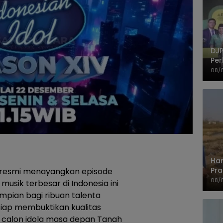
DJP
Per
Kep
08/
UM
Har
Pra
a resmi menayangkan episode
Shi
08/
usik terbesar di Indonesia ini
pian bagi ribuan talenta
siap membuktikan kualitas
i calon idola masa depan Tanah