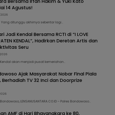
ara Bersama Irfan Hakim & Yuki Kato
ai 14 Agustus!
/2026
5 Yang ditunggu akhirnya sebentar lagi…
ri Jadi Kendal Bersama RCTI di “I LOVE
ATEN KENDAL”, Hadirkan Deretan Artis dan
tivitas Seru
/2026
31 Kendal akan menjadi pusat kemeriahan…
dowoso Ajak Masyarakat Nobar Final Piala
 Berhadiah TV 32 Inci dan Doorprize
2026
43 Bondowoso, LENSANUSANTARA.CO.ID – Polres Bondowoso…
n AMF di Hari Bhayangkara ke 80,