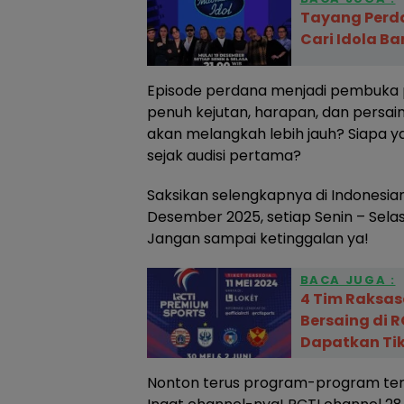
Tayang Perdan
Cari Idola Ba
Episode perdana menjadi pembuka 
penuh kejutan, harapan, dan persain
akan melangkah lebih jauh? Siapa 
sejak audisi pertama?
Saksikan selengkapnya di Indonesian 
Desember 2025, setiap Senin – Selasa
Jangan sampai ketinggalan ya!
BACA JUGA :
4 Tim Raksas
Bersaing di R
Dapatkan Ti
Nonton terus program-program terb