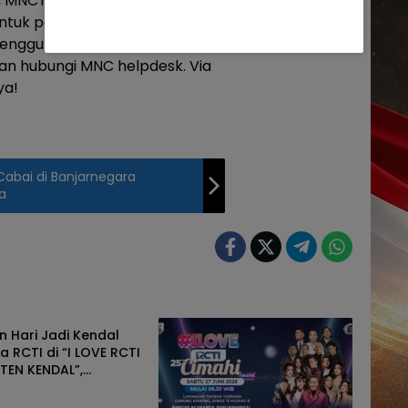
8, MNCTV channel 29, GTV
Untuk pengguna STB, aktifkan
engguna tv digital, cukup
lan hubungi MNC helpdesk. Via
ya!
Cabai di Banjarnegara
a
n
 Hari Jadi Kendal
 RCTI di “I LOVE RCTI
TEN KENDAL”,
n Deretan Artis dan
 Aktivitas Seru