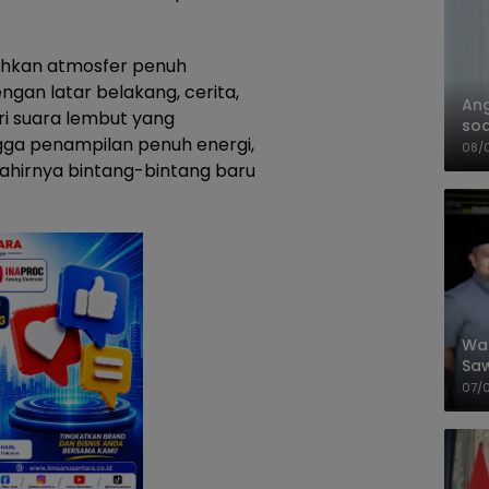
uhkan atmosfer penuh
gan latar belakang, cerita,
An
i suara lembut yang
soa
ngga penampilan penuh energi,
Pa
08/
lahirnya bintang-bintang baru
Wal
Saw
Sik
07/
Mit