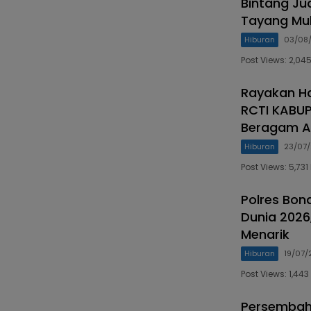
Bintang Ju
Tayang Mul
Hiburan
03/08
Post Views: 2,04
Rayakan Ha
RCTI KABUP
Beragam Ak
Hiburan
23/07
Post Views: 5,7
Polres Bon
Dunia 2026,
Menarik
Hiburan
19/07/
Post Views: 1,4
Persembaha