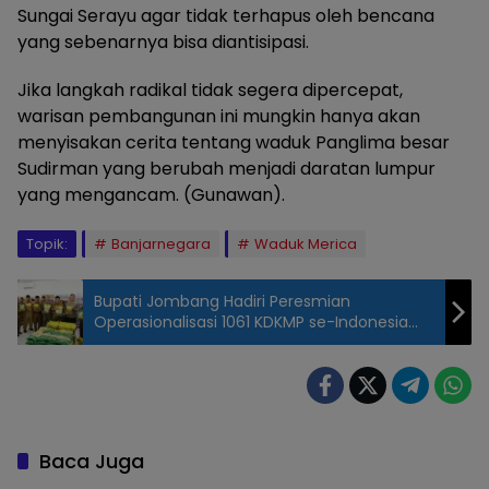
Sungai Serayu agar tidak terhapus oleh bencana
yang sebenarnya bisa diantisipasi.
Jika langkah radikal tidak segera dipercepat,
warisan pembangunan ini mungkin hanya akan
menyisakan cerita tentang waduk Panglima besar
Sudirman yang berubah menjadi daratan lumpur
yang mengancam. (Gunawan).
Topik:
Banjarnegara
Waduk Merica
Bupati Jombang Hadiri Peresmian
Operasionalisasi 1061 KDKMP se-Indonesia
Secara Daring
Pemandangan
bendungan waduk
merica
Banjarnegara,
Baca Juga
situasinya sangat
memperihatinkan,