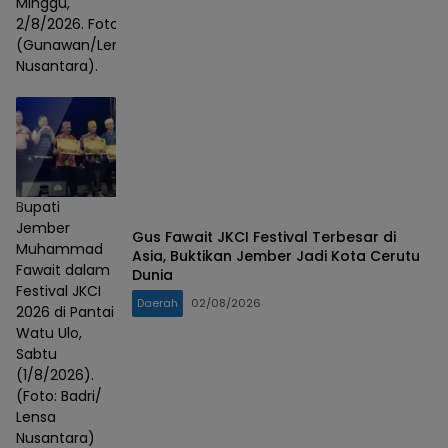
Minggu,
2/8/2026. Foto :
(Gunawan/Lensa
Nusantara).
Bupati
Jember
Gus Fawait JKCI Festival Terbesar di
Muhammad
Asia, Buktikan Jember Jadi Kota Cerutu
Fawait dalam
Dunia
Festival JKCI
Daerah
02/08/2026
2026 di Pantai
Watu Ulo,
Sabtu
(1/8/2026).
(Foto: Badri/
Lensa
Nusantara)