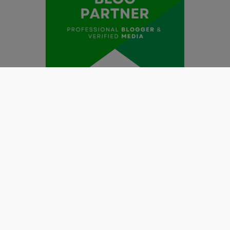
Redaksi
Pedoman Media Siber
Kode Etik Jurnalistik
Perlindungan Profesi Wartawan
Info Iklan
Disclaimer
Tentang Kami