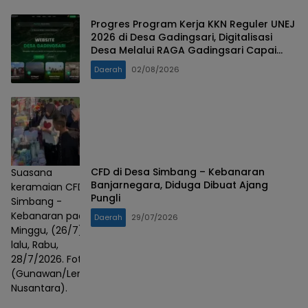
Progres Program Kerja KKN Reguler UNEJ
2026 di Desa Gadingsari, Digitalisasi
Desa Melalui RAGA Gadingsari Capai
98% Penyelesaian
Daerah
02/08/2026
CFD di Desa Simbang – Kebanaran
Suasana
Banjarnegara, Diduga Dibuat Ajang
keramaian CFD
Pungli
Simbang -
Kebanaran pada
Daerah
29/07/2026
Minggu, (26/7)
lalu, Rabu,
28/7/2026. Foto :
(Gunawan/Lensa
Nusantara).