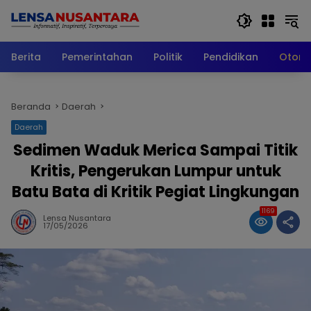
Langsung
ke
konten
Berita
Pemerintahan
Politik
Pendidikan
Otomo
Beranda
Daerah
Daerah
Sedimen Waduk Merica Sampai Titik
Kritis, Pengerukan Lumpur untuk
Batu Bata di Kritik Pegiat Lingkungan
1169
Lensa Nusantara
17/05/2026