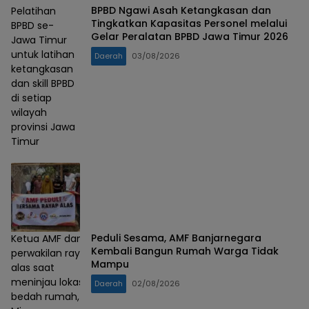
BPBD Ngawi Asah Ketangkasan dan
Pelatihan
Tingkatkan Kapasitas Personel melalui
BPBD se-
Gelar Peralatan BPBD Jawa Timur 2026
Jawa Timur
untuk latihan
Daerah
03/08/2026
ketangkasan
dan skill BPBD
di setiap
wilayah
provinsi Jawa
Timur
Peduli Sesama, AMF Banjarnegara
Ketua AMF dan
Kembali Bangun Rumah Warga Tidak
perwakilan rayap
Mampu
alas saat
meninjau lokasi
Daerah
02/08/2026
bedah rumah,