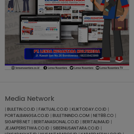
Media Network
|
BULETIN.CO.ID
|
FAKTUAL.CO.ID
|
KLIKTODAY.CO.ID
|
PORTALBANGSA.CO.ID
|
BULETININDO.COM
|
NET88.CO
|
SIGAP88.NET
|
BERITANASIONAL.CO.ID
|
BERITALIMA.ID
|
JEJAKPERISTIWA.CO.ID
|
SIBERNUSANTARA.CO.ID
|