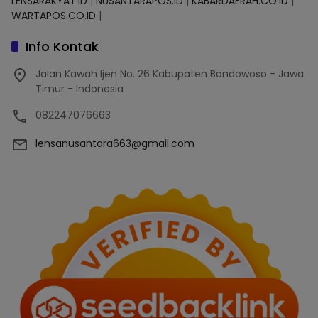
LENSARAKYAT.ID
|
NUSANTARAPOS.ID
|
KABARDAERAH.CO.ID
|
WARTAPOS.CO.ID
|
Info Kontak
Jalan Kawah Ijen No. 26 Kabupaten Bondowoso - Jawa
Timur - Indonesia
082247076663
lensanusantara663@gmail.com