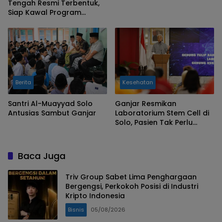
Tengah Resmi Terbentuk,
Meter di Surakarta
Siap Kawal Program
Prabowo–Gibran
Berita
Kesehatan
Santri Al-Muayyad Solo
Ganjar Resmikan
Antusias Sambut Ganjar
Laboratorium Stem Cell di
Solo, Pasien Tak Perlu
Berobat ke Luar Negeri
Baca Juga
Triv Group Sabet Lima Penghargaan
Bergengsi, Perkokoh Posisi di Industri
Kripto Indonesia
Bisnis
05/08/2026