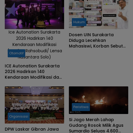
Batik' karya
Mohammad
Hairul yang
Hukum
akan menjadi
bahan kajian
Ice Autonation Surakarta
Dosen UIN Surakarta
2026 Hadirkan 140
kuliah Prosa
Diduga Lecehkan
Kendaraan Modifikasi
Mahasiswi, Korban Sebut
Fiksi.
(Taufan Rahsobudi/ Lensa
Sanksi Tak Tegas
Otomotif
Nusantara Solo)
ICE Autonation Surakarta
2026 Hadirkan 140
Kendaraan Modifikasi dan
Ragam Hiburan di NEO Solo
Grand Mall
Peristiwa
Organisasi
Si Jago Merah Lahap
Gudang Rosok Milik Agus
DPW Laskar Gibran Jawa
Sumardio Seluas 4.600