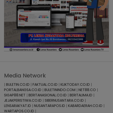
Media Network
|
BULETIN.CO.ID
|
FAKTUAL.CO.ID
|
KLIKTODAY.CO.ID
|
PORTALBANGSA.CO.ID
|
BULETININDO.COM
|
NET88.CO
|
SIGAP88.NET
|
BERITANASIONAL.CO.ID
|
BERITALIMA.ID
|
JEJAKPERISTIWA.CO.ID
|
SIBERNUSANTARA.CO.ID
|
LENSARAKYAT.ID
|
NUSANTARAPOS.ID
|
KABARDAERAH.CO.ID
|
WARTAPOS.CO.ID
|