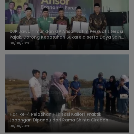
DJP Jawa Timur dan GP Ansor Jatim Perkuat Literasi
Pajak, Dorong Kepatuhan Sukarela serta Daya Saing
UMKM
08/08/2026
Hari ke-4 Pelatihan Hilirisasi Kaliori, Praktik
Lapangan Dipandu dari Rama Shinta Cirebon
08/08/2026