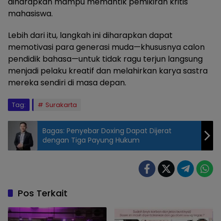
diharapkan mampu memantik pemikiran kritis
mahasiswa.
Lebih dari itu, langkah ini diharapkan dapat
memotivasi para generasi muda—khususnya calon
pendidik bahasa—untuk tidak ragu terjun langsung
menjadi pelaku kreatif dan melahirkan karya sastra
mereka sendiri di masa depan.
Tag:
Surakarta
Bagas: Penyebar Doxing Dapat Dijerat
dengan Tiga Payung Hukum
Dr. Etty
Umamy,
M.Pd. saat
menunjukkan
Pos Terkait
'Novel
Bersampul