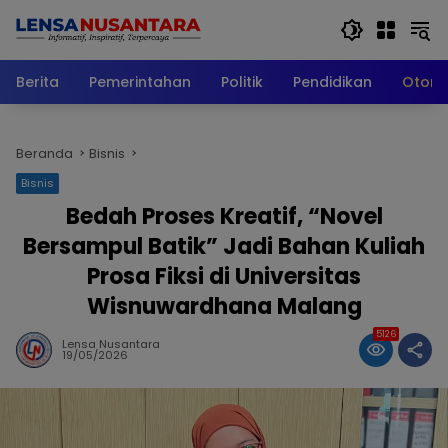
Langsung
ke
konten
Berita
Pemerintahan
Politik
Pendidikan
Otomo
Beranda
Bisnis
Bisnis
Bedah Proses Kreatif, “Novel
Bersampul Batik” Jadi Bahan Kuliah
Prosa Fiksi di Universitas
Wisnuwardhana Malang
5126
Lensa Nusantara
19/05/2026