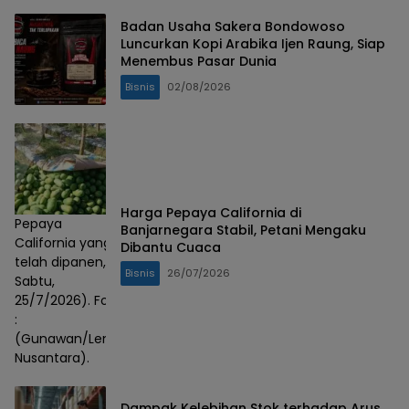
Badan Usaha Sakera Bondowoso
Luncurkan Kopi Arabika Ijen Raung, Siap
Menembus Pasar Dunia
Bisnis
02/08/2026
Harga Pepaya California di
Pepaya
Banjarnegara Stabil, Petani Mengaku
California yang
Dibantu Cuaca
telah dipanen,
Bisnis
26/07/2026
Sabtu,
25/7/2026). Foto
:
(Gunawan/Lensa
Nusantara).
Dampak Kelebihan Stok terhadap Arus