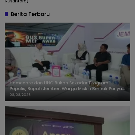
Nusantara).
Berita Terbaru
Homecare dan UHC Bukan Sekadar Program
Populis, Bupati Jember: Warga Miskin Berhak Punya
Akses Dokter Keluarga
08/08/2026