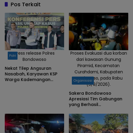
Literasi dan
Pos Terkait
Numerasi
Lintas Mata
Pelajaran
dalam
Implementasi
Pendekatan
Pembelajaran
Press release Polres
Proses Evakuasi dua korban
Polri
Bondowoso
dari kawasan Gunung
Mendalam.
Piramid, Kecamatan
Nekat Tilep Angsuran
Curahdami, Kabupaten
Nasabah, Karyawan KSP
Bondowoso, pada Rabu
Warga Kademangan
Organisasi
(5/8/2026).
Bondowoso Ditangkap
Polisi
Sakera Bondowoso
Apresiasi Tim Gabungan
yang Berhasil
Mengevakuasi Dua Korban
Gunung Piramid