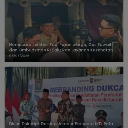
Homecare Jember Tuai Pujian warga, Gus Fawait
dan Ombudsman RI Saksikan Layanan Kesehatan
Rumah Pasien
06/08/2026
Dirjen Dukcapil Dorong Jember Percepat IKD, Peta