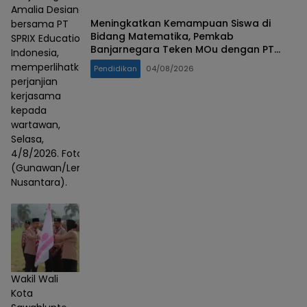
Amalia Desiana
Meningkatkan Kemampuan Siswa di
bersama PT
Bidang Matematika, Pemkab
SPRIX Education
Banjarnegara Teken MOu dengan PT
Indonesia,
SPRIX Asal Jepang
memperlihatkan
Pendidikan
04/08/2026
perjanjian
kerjasama
kepada
wartawan,
Selasa,
4/8/2026. Foto :
(Gunawan/Lensa
Nusantara).
Wakil Wali
Kota