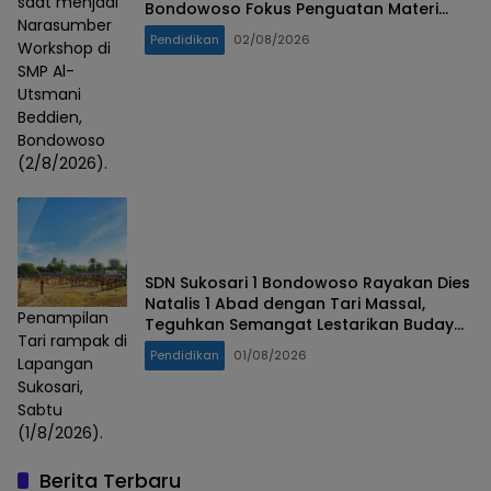
saat menjadi
Bondowoso Fokus Penguatan Materi
Narasumber
Esensial
Pendidikan
02/08/2026
Workshop di
SMP Al-
Utsmani
Beddien,
Bondowoso
(2/8/2026).
SDN Sukosari 1 Bondowoso Rayakan Dies
Natalis 1 Abad dengan Tari Massal,
Penampilan
Teguhkan Semangat Lestarikan Budaya
Tari rampak di
Nusantara
Pendidikan
01/08/2026
Lapangan
Sukosari,
Sabtu
(1/8/2026).
Berita Terbaru