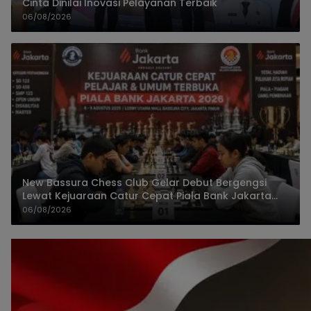
Cinta Dinilai Inovasi Pelayanan Terbaik
06/08/2026
New Bassura Chess Club Gelar Debut Bergengsi
Lewat Kejuaraan Catur Cepat Piala Bank Jakarta
2026
06/08/2026