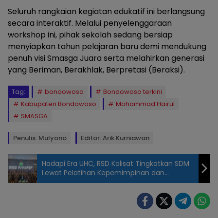
Seluruh rangkaian kegiatan edukatif ini berlangsung
secara interaktif. Melalui penyelenggaraan
workshop ini, pihak sekolah sedang bersiap
menyiapkan tahun pelajaran baru demi mendukung
penuh visi Smasga Juara serta melahirkan generasi
yang Beriman, Berakhlak, Berpretasi (Beraksi).
Tag:
bondowoso
Bondowoso terkini
Kabupaten Bondowoso
Mohammad Hairul
SMASGA
Penulis: Mulyono
Editor: Arik Kurniawan
Hadapi Era UHC, RSD Kalisat Tingkatkan SDM
Lewat Pelatihan Kepemimpinan dan
Kehumasan
Workshop
Penguatan
Kompetensi