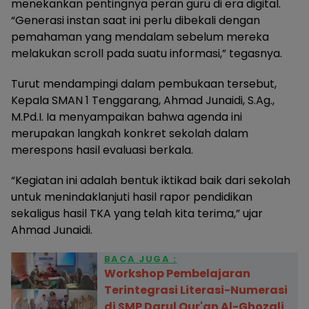
menekankan pentingnya peran guru di era digital.
“Generasi instan saat ini perlu dibekali dengan
pemahaman yang mendalam sebelum mereka
melakukan scroll pada suatu informasi,” tegasnya.
Turut mendampingi dalam pembukaan tersebut,
Kepala SMAN 1 Tenggarang, Ahmad Junaidi, S.Ag.,
M.Pd.I. Ia menyampaikan bahwa agenda ini
merupakan langkah konkret sekolah dalam
merespons hasil evaluasi berkala.
“Kegiatan ini adalah bentuk iktikad baik dari sekolah
untuk menindaklanjuti hasil rapor pendidikan
sekaligus hasil TKA yang telah kita terima,” ujar
Ahmad Junaidi.
BACA JUGA :
Workshop Pembelajaran
Terintegrasi Literasi-Numerasi
di SMP Darul Qur'an Al-Ghozali