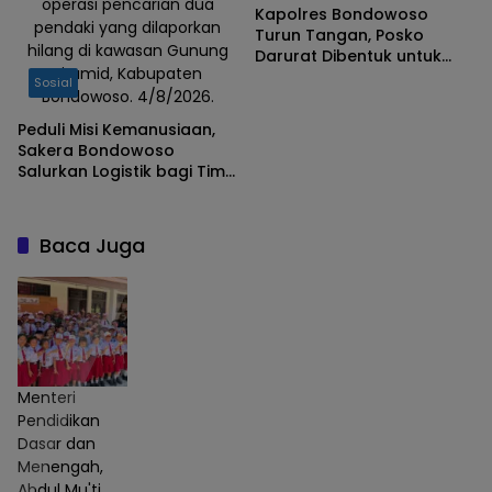
operasi pencarian dua
Kapolres Bondowoso
pendaki yang dilaporkan
Turun Tangan, Posko
hilang di kawasan Gunung
Darurat Dibentuk untuk
Piramid, Kabupaten
Percepat Pencarian
Sosial
Bondowoso. 4/8/2026.
Pendaki Hilang
Peduli Misi Kemanusiaan,
Sakera Bondowoso
Salurkan Logistik bagi Tim
SAR Gabungan di Gunung
Piramid
Baca Juga
Menteri
Pendidikan
Dasar dan
Menengah,
Abdul Mu'ti,