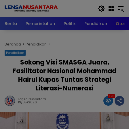
Langsung
ke
konten
Berita
Pemerintahan
Politik
Pendidikan
Otomo
Beranda
Pendidikan
Pendidikan
Sokong Visi SMASGA Juara,
Fasilitator Nasional Mohammad
Hairul Kupas Tuntas Strategi
Literasi-Numerasi
1198
Lensa Nusantara
19/05/2026