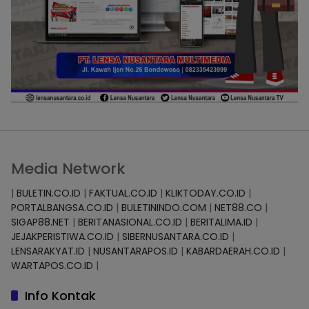
Media Network
|
BULETIN.CO.ID
|
FAKTUAL.CO.ID
|
KLIKTODAY.CO.ID
|
PORTALBANGSA.CO.ID
|
BULETININDO.COM
|
NET88.CO
|
SIGAP88.NET
|
BERITANASIONAL.CO.ID
|
BERITALIMA.ID
|
JEJAKPERISTIWA.CO.ID
|
SIBERNUSANTARA.CO.ID
|
LENSARAKYAT.ID
|
NUSANTARAPOS.ID
|
KABARDAERAH.CO.ID
|
WARTAPOS.CO.ID
|
Info Kontak