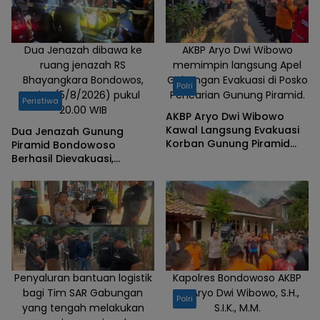
Dua Jenazah dibawa ke
AKBP Aryo Dwi Wibowo
ruang jenazah RS
memimpin langsung Apel
Bhayangkara Bondowos,
Gabungan Evakuasi di Posko
Polri
Rabu (5/8/2026) pukul
Pencarian Gunung Piramid.
Peristiwa
20.00 WIB
AKBP Aryo Dwi Wibowo
Kawal Langsung Evakuasi
Dua Jenazah Gunung
Korban Gunung Piramid
Piramid Bondowoso
Bondowoso
Berhasil Dievakuasi,
Kapolres Aryo Apresiasi
Tim Gabungan
Penyaluran bantuan logistik
Kapolres Bondowoso AKBP
bagi Tim SAR Gabungan
Dr. Aryo Dwi Wibowo, S.H.,
Polri
yang tengah melakukan
S.I.K., M.M.